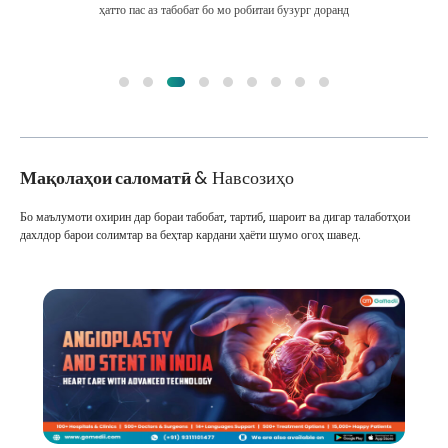
ҳатто пас аз табобат бо мо робитаи бузург доранд
Мақолаҳои саломатӣ
& Навсозиҳо
Бо маълумоти охирин дар бораи табобат, тартиб, шароит ва дигар талаботҳои
дахлдор барои солимтар ва беҳтар кардани ҳаёти шумо огоҳ шавед.