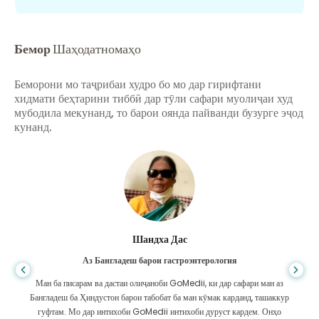
Бемор
Шаҳодатномаҳо
Беморони мо таҷрибаи худро бо мо дар гирифтани
хидмати беҳтарини тиббӣ дар тӯли сафари муолиҷаи худ
мубодила мекунанд, то барои оянда пайванди бузурге эҷод
кунанд.
Шандха Дас
Аз Бангладеш барои гастроэнтерология
Ман ба писарам ва дастаи олиҷаноби GoMedii, ки дар сафари ман аз
Бангладеш ба Ҳиндустон барои табобат ба ман кӯмак карданд, ташаккур
гуфтам. Мо дар интихоби GoMedii интихоби дуруст кардем. Онҳо