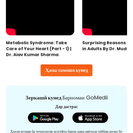
Metabolic Syndrome: Take
Surprising Reasons fo
Care of Your Heart (Part - 1) |
in Adults By Dr. Mudas
Dr. Ajay Kumar Sharma
Ҳама тамошо кунед
Зеркашӣ кунед
Барномаи GoMedii
Дар дастрас
Ҳалли ягонаи ба технология асосёфта барои ҳама ниёзҳои тиббии шумо бо