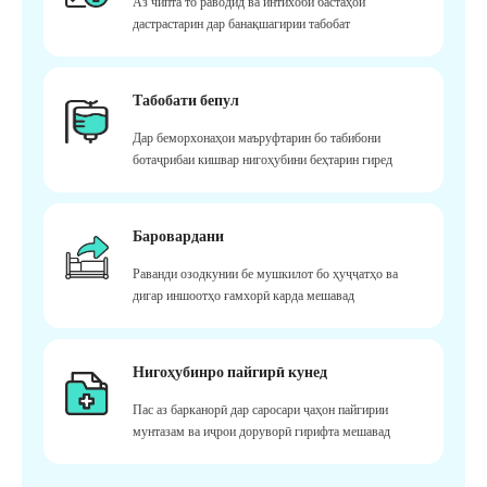
Аз чипта то раводид ва интихоби бастаҳои
дастрастарин дар банақшагирии табобат
Табобати бепул
Дар беморхонаҳои маъруфтарин бо табибони
ботаҷрибаи кишвар нигоҳубини беҳтарин гиред
Баровардани
Раванди озодкунии бе мушкилот бо ҳуҷҷатҳо ва
дигар иншоотҳо ғамхорӣ карда мешавад
Нигоҳубинро пайгирӣ кунед
Пас аз барканорӣ дар саросари ҷаҳон пайгирии
мунтазам ва иҷрои доруворӣ гирифта мешавад