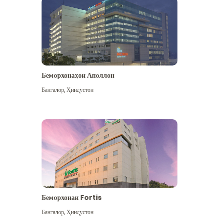
Беморхонаҳои Аполлон
Бангалор
,
Ҳиндустон
Бештар дидан
Беморхонаи Fortis
Бангалор
,
Ҳиндустон