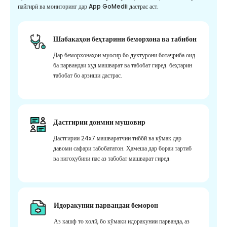
пайгирӣ ва мониторинг дар App GoMedii дастрас аст.
Шабакаҳои беҳтарини беморхона ва табибон
Дар беморхонаҳои муосир бо духтурони ботаҷриба оид
ба парвандаи худ машварат ва табобат гиред. беҳтарин
табобат бо арзиши дастрас.
Дастгирии доимии мушовир
Дастгирии 24x7 машваратчии тиббӣ ва кӯмак дар
давоми сафари табобататон. Ҳамеша дар бораи тартиб
ва нигоҳубини пас аз табобат машварат гиред.
Идоракунии парвандаи беморон
Аз кашф то холӣ, бо кӯмаки идоракунии парванда, аз