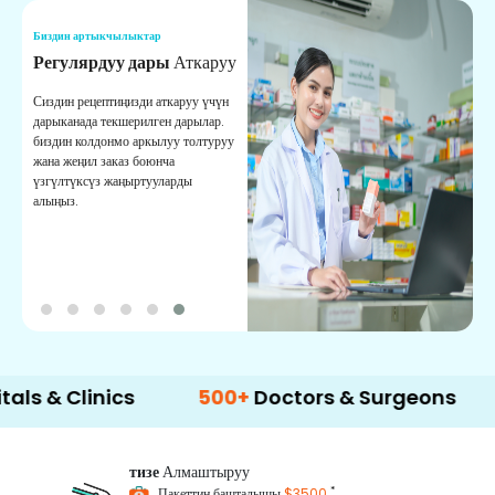
Биздин артыкчылыктар
Б
Регулярдуу дары
Аткаруу
С
Сиздин рецептиңизди аткаруу үчүн
Ы
дарыканада текшерилген дарылар.
ж
биздин колдонмо аркылуу толтуруу
м
жана жеңил заказ боюнча
с
үзгүлтүксүз жаңыртууларды
алыңыз.
linics
500+
Doctors & Surgeons
14+
La
тизе
Алмаштыруу
*
Пакеттин башталышы
$3500