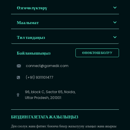
Өзгөчөлүктөрү
Маалымат
Тил тандаңыз
Байланышыңыз
ӨНӨКТӨШ БОЛУУ
connect@gomedii.com
(+91) 9311101477
96, block C, Sector 65, Noida,
Uttar Pradesh, 201301
БИЗДИН ГАЗЕТАГА ЖАЗЫЛЫҢЫЗ
Ден соолук жана фитнес боюнча бекер жазылууну алыңыз жана акыркы