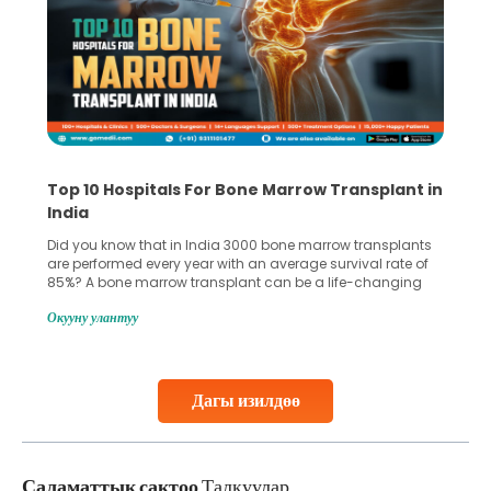
Top 10 Hospitals For Bone Marrow Transplant in
India
Did you know that in India 3000 bone marrow transplants
are performed every year with an average survival rate of
85%? A bone marrow transplant can be a life-changing
treatment for an individual, choosing the right hospital can
Окууну улантуу
make all the difference. India has some of the world’s
leading hospitals for bone marrow transplants.
Continue Reading
Дагы изилдөө
Саламаттык сактоо
Талкуулар