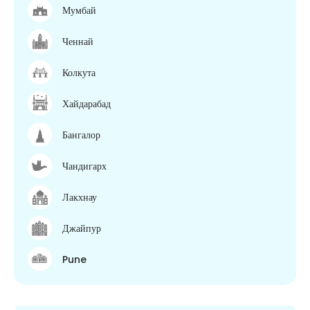
Мумбай
Ченнай
Колкута
Хайдарабад
Бангалор
Чандигарх
Лакхнау
Джайпур
Pune