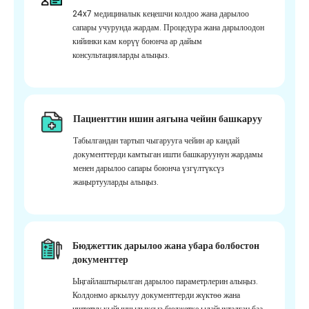
24x7 медициналык кеңешчи колдоо жана дарылоо
сапары учурунда жардам. Процедура жана дарылоодон
кийинки кам көрүү боюнча ар дайым
консультацияларды алыңыз.
Пациенттин ишин аягына чейин башкаруу
Табылгандан тартып чыгарууга чейин ар кандай
документтерди камтыган ишти башкаруунун жардамы
менен дарылоо сапары боюнча үзгүлтүксүз
жаңыртууларды алыңыз.
Бюджеттик дарылоо жана убара болбостон
документтер
Ыңгайлаштырылган дарылоо параметрлерин алыңыз.
Колдонмо аркылуу документтерди жүктөө жана
иштетүү кыйынчылыксыз бюджетке ылайыкталган баа