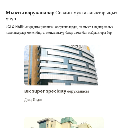
Мыкты ооруканалар
Сиздин муктаждыктарыңыз
үчүн
JCI & NABH аккредитацияланган ооруканаларды, эң мыкты медициналык
кызматкерлер менен бирге, жеткиликтүү баада заманбап жабдыктары бар.
Blk Super Specialty ооруканасы
Дели
,
Индия