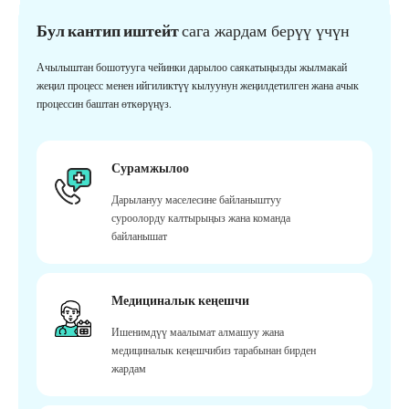
Бул кантип иштейт
сага жардам берүү үчүн
Ачылыштан бошотууга чейинки дарылоо саякатыңызды жылмакай
жеңил процесс менен ийгиликтүү кылуунун жеңилдетилген жана ачык
процессин баштан өткөрүңүз.
Сурамжылоо
Дарылануу маселесине байланыштуу
суроолорду калтырыңыз жана команда
байланышат
Медициналык кеңешчи
Ишенимдүү маалымат алмашуу жана
медициналык кеңешчибиз тарабынан бирден
жардам