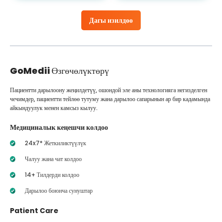
Дагы изилдөө
GoMedii
Өзгөчөлүктөрү
Пациентти дарылоону жеңилдетүү, ошондой эле аны технологияга негизделген
чечимдер, пациентти тейлөө тутуму жана дарылоо сапарынын ар бир кадамында
айкындуулук менен камсыз кылуу.
Медициналык кеңешчи колдоо
24x7* Жеткиликтүүлүк
Чалуу жана чат колдоо
14+ Тилдерди колдоо
Дарылоо боюнча сунуштар
Patient Care