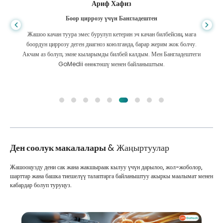
Ариф Хафиз
Боор циррозу үчүн Бангладештен
Жашоо качан туура эмес бурулуп кетерин эч качан билбейсиң, мага
боордун циррозу деген диагноз коюлганда, барар жерим жок болчу.
Акчам аз болуп, эмне кыларымды билбей калдым. Мен Бангладештеги
GoMedii өнөктөшү менен байланыштым.
Ден соолук макалалары
& Жаңыртуулар
Жашооңузду дени сак жана жакшыраак кылуу үчүн дарылоо, жол-жоболор,
шарттар жана башка тиешелүү талаптарга байланыштуу акыркы маалымат менен
кабардар болуп туруңуз.