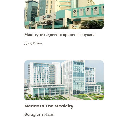
Макс супер адистештирилген оорукана
Дели
,
Индия
Medanta The Medicity
Gurugram
,
Индия