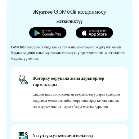
Жүктөө
GoMedii колдонмосу
жеткиликтүү
GoMedii колдонмосунда көз салуу жана мониторинг жүргүзүү менен
бардык медициналык муктаждыктарыңыз үчүн технологияга негизделген
бирдиктүү чечим.
Жогорку оорукана жана дарыгерлер
тармактары
Сиздин ишиңиз боюнча эң тажрыйбалуу дарыгерлердин
жардамы менен заманбап ооруканаларда кеңеш алыңыз
жана дарыланыңыз. арзан баада мыкты дарылоо.
Үзгүлтүксүз кеңешчи колдоосу