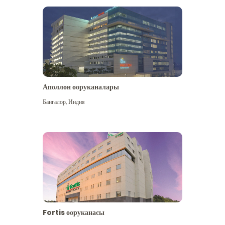
Аполлон ооруканалары
Көбүрөөк көрүү
Бангалор
,
Индия
Fortis ооруканасы