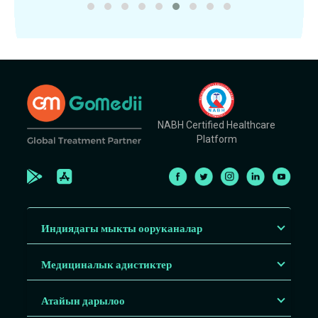
NABH Certified Healthcare
Platform
Индиядагы мыкты ооруканалар
Медициналык адистиктер
Атайын дарылоо