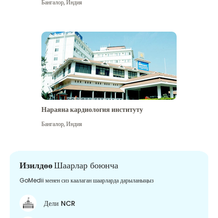
Бангалор
,
Индия
Нараяна кардиология институту
Бангалор
,
Индия
Изилдөө
Шаарлар боюнча
GoMedii менен сиз каалаган шаарларда дарыланыңыз
Дели NCR