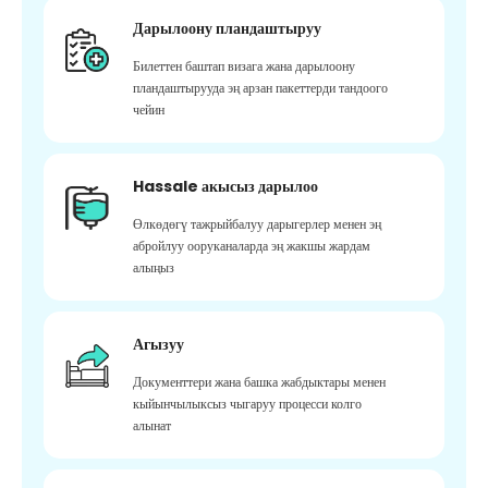
Дарылоону пландаштыруу
Билеттен баштап визага жана дарылоону
пландаштырууда эң арзан пакеттерди тандоого
чейин
Hassale акысыз дарылоо
Өлкөдөгү тажрыйбалуу дарыгерлер менен эң
абройлуу ооруканаларда эң жакшы жардам
алыңыз
Агызуу
Документтери жана башка жабдыктары менен
кыйынчылыксыз чыгаруу процесси колго
алынат