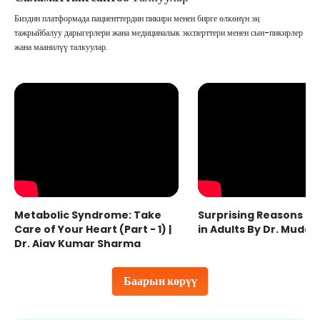
Биздин платформада пациенттердин пикири менен бирге өлкөнүн эң
тажрыйбалуу дарыгерлери жана медициналык эксперттери менен сын-пикирлер
жана маанилүү талкуулар.
Metabolic Syndrome: Take
Surprising Reasons fo
Care of Your Heart (Part - 1) |
in Adults By Dr. Mudas
Dr. Ajay Kumar Sharma
Баарын көрүү