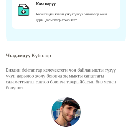
Кам көрүү
Босангандан кийин үзгүлтүксүз байкоолор жана
дары-дармектер аткарылат
Чыдамдуу
Күбөлөр
Биздин бейтаптар келечектеги чоң байланышты түзүү
үчүн дарылоо жолу боюнча эң мыкты сапаттагы
саламаттыкты сактоо боюнча тажрыйбасын биз менен
бөлүшөт.