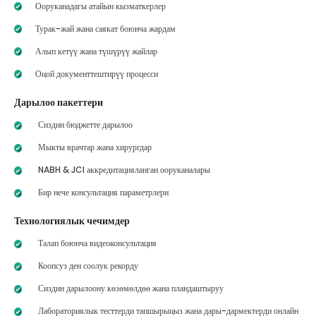
Ооруканадагы атайын кызматкерлер
Турак-жай жана саякат боюнча жардам
Алып кетүү жана түшүрүү жайлар
Оңой документтештирүү процесси
Дарылоо пакеттери
Сиздин бюджетте дарылоо
Мыкты врачтар жана хирургдар
NABH & JCI аккредитацияланган ооруканалары
Бир нече консультация параметрлери
Технологиялык чечимдер
Талап боюнча видеоконсультация
Коопсуз ден соолук рекорду
Сиздин дарылоону көзөмөлдөө жана пландаштыруу
Лабораториялык тесттерди тапшырыңыз жана дары-дармектерди онлайн