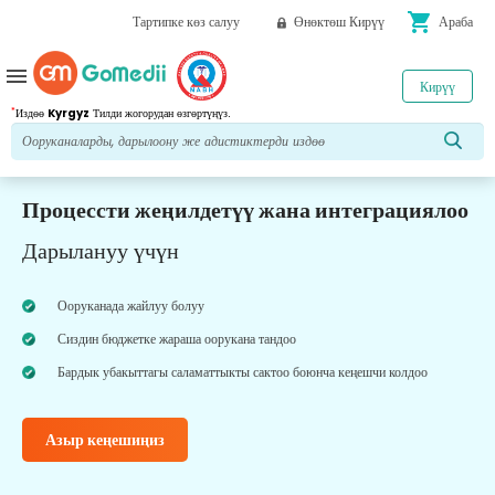
shopping_cart
Тартипке көз салуу
Өнөктөш Кирүү
Араба
menu
Кирүү
*
Издөө
Kyrgyz
Тилди жогорудан өзгөртүңүз.
Процессти жеңилдетүү жана интеграциялоо
Дарылануу үчүн
Ооруканада жайлуу болуу
Сиздин бюджетке жараша оорукана тандоо
Бардык убакыттагы саламаттыкты сактоо боюнча кеңешчи колдоо
Азыр кеңешиңиз