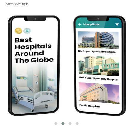
заказ кылыңыз