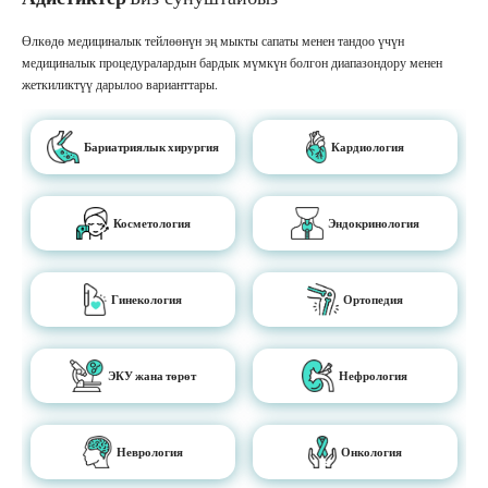
Өлкөдө медициналык тейлөөнүн эң мыкты сапаты менен тандоо үчүн
медициналык процедуралардын бардык мүмкүн болгон диапазондору менен
жеткиликтүү дарылоо варианттары.
Бариатриялык хирургия
Кардиология
Косметология
Эндокринология
Гинекология
Ортопедия
ЭКУ жана төрөт
Нефрология
Неврология
Онкология