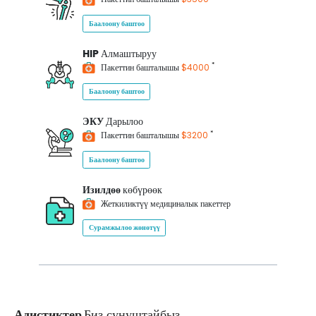
Баалоону баштоо
HIP
Алмаштыруу
*
Пакеттин башталышы
$4000
Баалоону баштоо
ЭКУ
Дарылоо
*
Пакеттин башталышы
$3200
Баалоону баштоо
Изилдөө
көбүрөөк
Жеткиликтүү медициналык пакеттер
Сурамжылоо жөнөтүү
Адистиктер
Биз сунуштайбыз