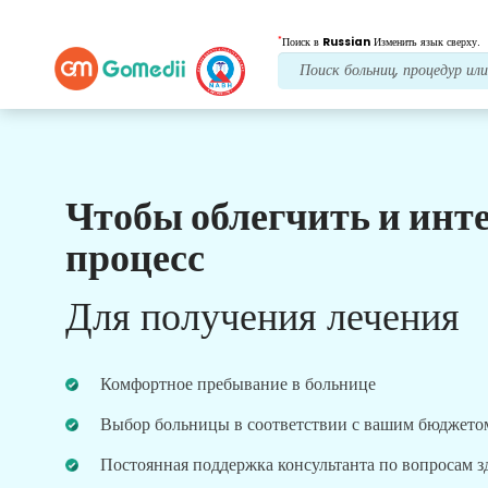
*
Поиск в
Russian
Изменить язык сверху.
Чтобы облегчить и инт
Наши преимущества
процесс
Лечение после
последующий уход
Для получения лечения
Получите круглосуточную медицинскую
поддержку и поддержку пациентов, а наша
команда всегда решит ваши проблемы.
Комфортное пребывание в больнице
Регулярные обновления о ваших потребностях в
лечении.
Выбор больницы в соответствии с вашим бюджето
Постоянная поддержка консультанта по вопросам 