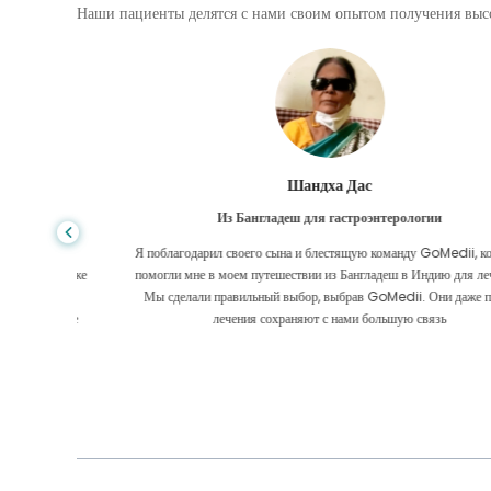
Наши пациенты делятся с нами своим опытом получения высо
Шандха Дас
Из Бангладеш для гастроэнтерологии
е того,
Я поблагодарил своего сына и блестящую команду GoMedii, которы
игде, даже
помогли мне в моем путешествии из Бангладеш в Индию для лечения
оровел
Мы сделали правильный выбор, выбрав GoMedii. Они даже после
 Большое
лечения сохраняют с нами большую связь