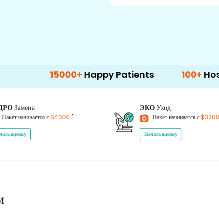
15000+
Happy Patients
100+
Hospitals & C
ДРО
Замена
ЭКО
Уход
*
Пакет начинается с
$4000
Пакет начинается с
$320
чать оценку
Начать оценку
м