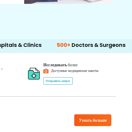
linics
500+
Doctors & Surgeons
14+
Lan
Исследовать
более
*
0
Доступные медицинские пакеты
Отправить запрос
Узнать больше