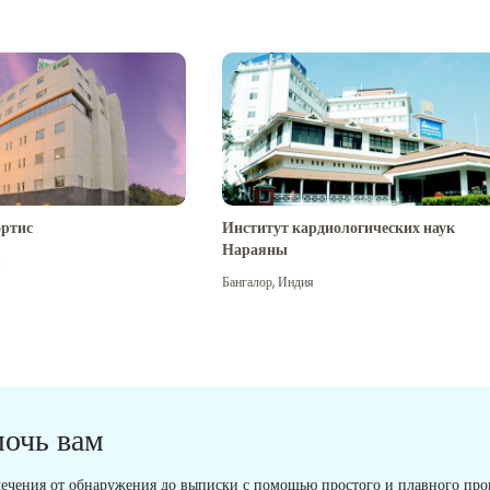
ртис
Институт кардиологических наук
Нараяны
я
Бангалор
,
Индия
мочь вам
ечения от обнаружения до выписки с помощью простого и плавного проц