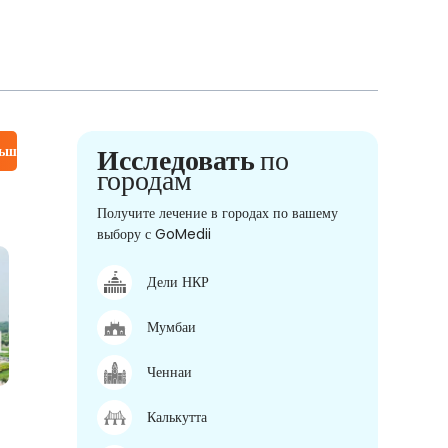
льше
Исследовать
по
городам
Получите лечение в городах по вашему
выбору с GoMedii
Дели НКР
Мумбаи
Ченнаи
Калькутта