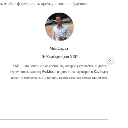
, чтобы сформировать прочную связь на будущее.
Чеа Сарат
Из Камбоджи для ХБП
ХБП — это пожизненное состояние, которое ухудшается. Я долго
Нико
терпел это, и, наконец, GoMedii и один из их партнеров в Камбодже
диагност
помогли мне понять, что пришло время заняться своим здоровьем.
были 