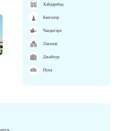
Хайдарабад
Бангалор
Чандигарх
Лакхнау
Джайпур
Пуна
есса.