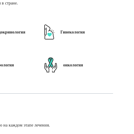
в стране.
докринология
Гинекология
рология
онкология
ю на каждом этапе лечения.