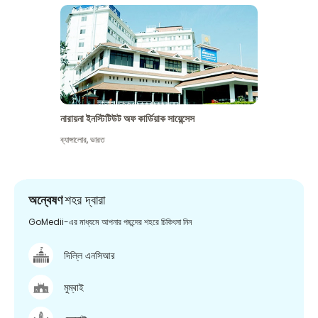
নারায়না ইনস্টিটিউট অফ কার্ডিয়াক সায়েন্সেস
ব্যাঙ্গালোর
,
ভারত
অন্বেষণ
শহর দ্বারা
GoMedii-এর মাধ্যমে আপনার পছন্দের শহরে চিকিৎসা নিন
দিল্লি এনসিআর
মুম্বাই