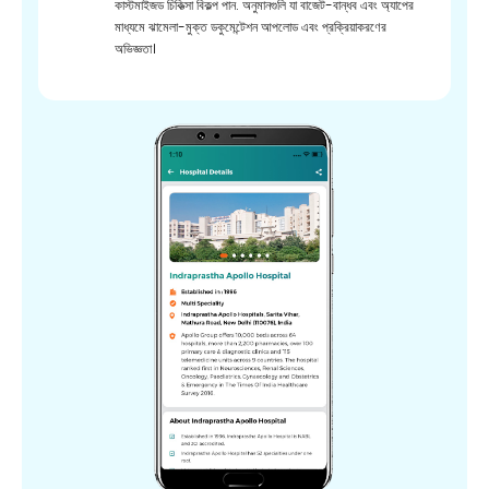
কাস্টমাইজড চিকিত্সা বিকল্প পান. অনুমানগুলি যা বাজেট-বান্ধব এবং অ্যাপের
মাধ্যমে ঝামেলা-মুক্ত ডকুমেন্টেশন আপলোড এবং প্রক্রিয়াকরণের
অভিজ্ঞতা।