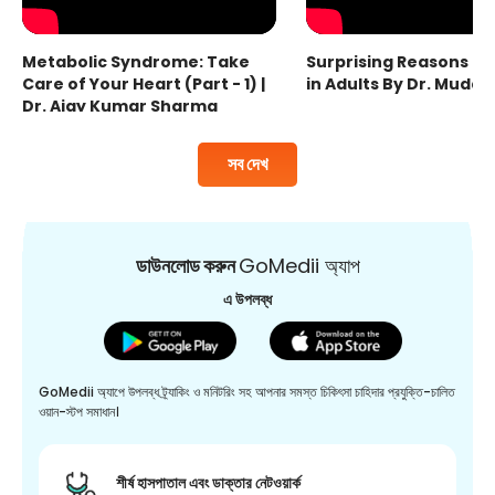
Metabolic Syndrome: Take
Surprising Reasons fo
Care of Your Heart (Part - 1) |
in Adults By Dr. Mudas
Dr. Ajay Kumar Sharma
সব দেখ
ডাউনলোড করুন
GoMedii অ্যাপ
এ উপলব্ধ
GoMedii অ্যাপে উপলব্ধ ট্র্যাকিং ও মনিটরিং সহ আপনার সমস্ত চিকিৎসা চাহিদার প্রযুক্তি-চালিত
ওয়ান-স্টপ সমাধান।
শীর্ষ হাসপাতাল এবং ডাক্তার নেটওয়ার্ক