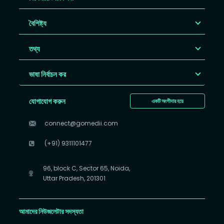
বৈশিষ্ট্য
তথ্য
ভাষা নির্বাচন কর
যোগাযোগ করুন
একটি অংশীদার হয়ে
connect@gomedii.com
(+91) 9311101477
96, block C, Sector 65, Noida,
Uttar Pradesh, 201301
আমাদের নিউজলেটার সদস্যতা