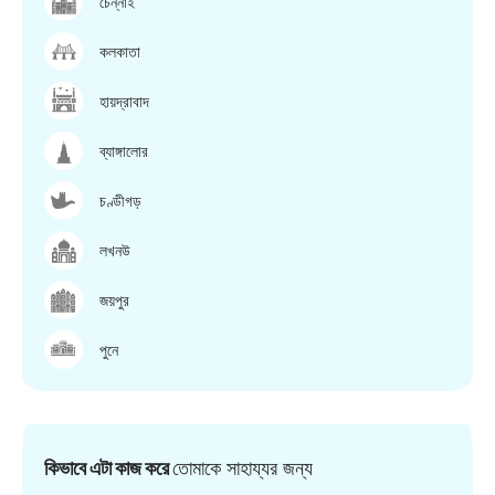
চেন্নাই
কলকাতা
হায়দ্রাবাদ
ব্যাঙ্গালোর
চণ্ডীগড়
লখনউ
জয়পুর
পুনে
কিভাবে এটা কাজ করে
তোমাকে সাহায্যর জন্য