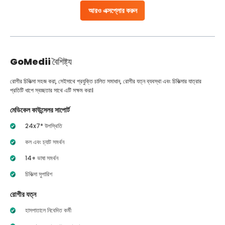
আরও এক্সপ্লোর করুন
GoMedii
বৈশিষ্ট্য
রোগীর চিকিত্সা সহজ করা, সেইসাথে প্রযুক্তি চালিত সমাধান, রোগীর যত্ন ব্যবস্থা এবং চিকিত্সার যাত্রার
প্রতিটি ধাপে স্বচ্ছতার সাথে এটি সক্ষম করা।
মেডিকেল কাউন্সেলর সাপোর্ট
24x7* উপস্থিতি
কল এবং চ্যাট সমর্থন
14+ ভাষা সমর্থন
চিকিত্সা সুপারিশ
রোগীর যত্ন
হাসপাতালে নিবেদিত কর্মী