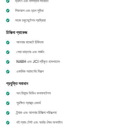
ভ্রমণ এবং বাসস্থান সহায়তা
পিকআপ এবং ড্রপ সুবিধা
সহজ ডকুমেন্টেশন প্রক্রিয়া
চিকিত্সা প্যাকেজ
আপনার বাজেটে চিকিৎসা
সেরা ডাক্তার এবং সার্জন
NABH এবং JCI স্বীকৃত হাসপাতাল
একাধিক পরামর্শের বিকল্প
প্রযুক্তি সমাধান
অন ডিমান্ড ভিডিও কনসালটেশন
সুরক্ষিত স্বাস্থ্য রেকর্ড
ট্র্যাক এবং আপনার চিকিত্সা পরিকল্পনা
বই ল্যাব টেস্ট এবং অর্ডার ঔষধ অনলাইন