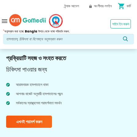
shopping_cart
ট্র্যাক আদেশ
অংশীদার লগইন
কার্ট
menu
সাইন ইন করুন
*
অনুসন্ধান করা হচ্ছে
Bangla
উপরে থেকে ভাষা পরিবর্তন করুন.
প্রক্রিয়াটি সহজ ও সংহত করতে
চিকিৎসা পাওয়ার জন্য
আরামদায়ক হাসপাতালে থাকা
আপনার বাজেট অনুযায়ী হাসপাতালের পছন্দ
সর্বকালের স্বাস্থ্যসেবা পরামর্শদাতা সমর্থন
এখনই পরামর্শ করুন