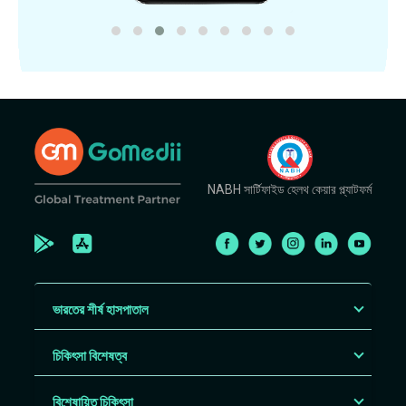
NABH সার্টিফাইড হেলথ কেয়ার প্ল্যাটফর্ম
ভারতের শীর্ষ হাসপাতাল
চিকিৎসা বিশেষত্ব
বিশেষায়িত চিকিৎসা