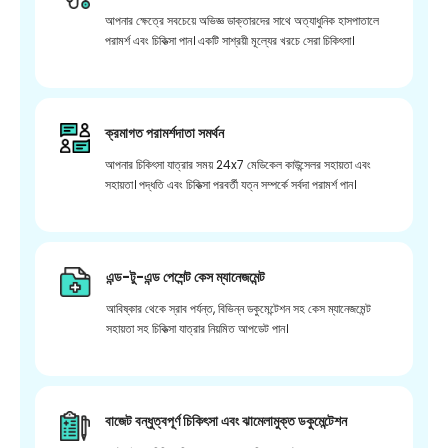
আপনার ক্ষেত্রে সবচেয়ে অভিজ্ঞ ডাক্তারদের সাথে অত্যাধুনিক হাসপাতালে
পরামর্শ এবং চিকিত্সা পান। একটি সাশ্রয়ী মূল্যের খরচে সেরা চিকিৎসা।
ক্রমাগত পরামর্শদাতা সমর্থন
আপনার চিকিৎসা যাত্রার সময় 24x7 মেডিকেল কাউন্সেলর সহায়তা এবং
সহায়তা। পদ্ধতি এবং চিকিত্সা পরবর্তী যত্ন সম্পর্কে সর্বদা পরামর্শ পান।
এন্ড-টু-এন্ড পেশেন্ট কেস ম্যানেজমেন্ট
আবিষ্কার থেকে স্রাব পর্যন্ত, বিভিন্ন ডকুমেন্টেশন সহ কেস ম্যানেজমেন্ট
সহায়তা সহ চিকিত্সা যাত্রার নিয়মিত আপডেট পান।
বাজেট বন্ধুত্বপূর্ণ চিকিৎসা এবং ঝামেলামুক্ত ডকুমেন্টেশন