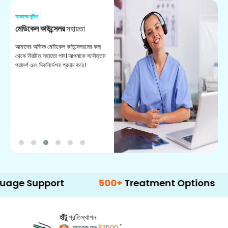
আমাদের সুবিধা
আম
মেডিকেল কাউন্সেলর
সহায়তা
অ
আমাদের অভিজ্ঞ মেডিকেল কাউন্সেলরদের কাছ
ভা
থেকে নিয়মিত সহায়তা পান। আপনাকে সর্বোত্তম
চি
পরামর্শ এবং দিকনির্দেশনা প্রদান করে।
ডা
pport
500+
Treatment Options
হাঁটু
প্রতিস্থাপন
*
প্যাকেজ শুরু
$3500