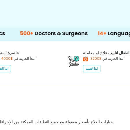
0+
Doctors & Surgeons
14+
Language Support
اطفال انابيب
علاج او معاملة
خاصرة
إستب
*
*
$3200
تبدأ الحزمة في
$4000
تبدأ الحزمة في
ابدأ التقييم
ابدأ التق
خيارات العلاج بأسعار معقولة مع جميع النطاقات الممكنة من الإجراءات الطبية للاختيار من بينها مع أفضل جودة للرعاية الصحية في البلاد.