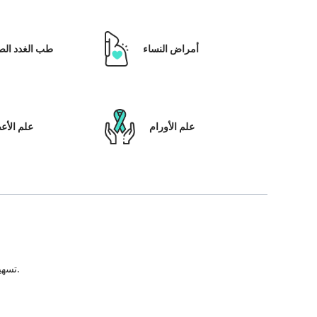
أمراض النساء
طب الغدد الص
علم الأورام
علم الأ
تسهيل علاج المريض ، بالإضافة إلى تمكينه بالحلول التي تعتمد على التكنولوجيا ونظام رعاية المرضى والشفافية في كل خطوة من خطوات رحلة العلاج.