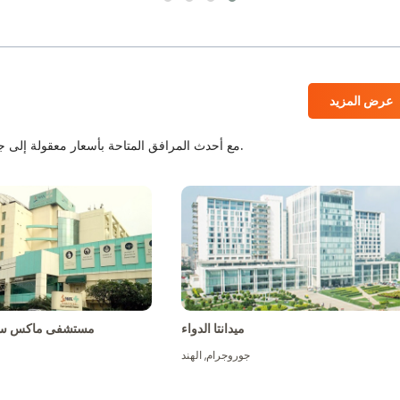
عرض المزيد
المستشفيات المعتمدة من JCI و NABH مع أحدث المرافق المتاحة بأسعار معقولة إلى جانب أفضل الطاقم الطبي.
ميدانتا الدواء
مستشفى ماكس سو
جوروجرام
,
الهند