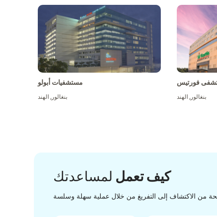
شفى فورتيس
مستشفيات أبولو
بنغالور
,
الهند
بنغالور
,
الهند
كيف تعمل
لمساعدتك