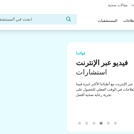
مقالات صحية
علاجات
المستشفيات
فوائدنا
د اللغات
الدعم
 متعدد اللغات GoMedii الذي
علاج وتتبعها بشكل
أفضل ودقة.