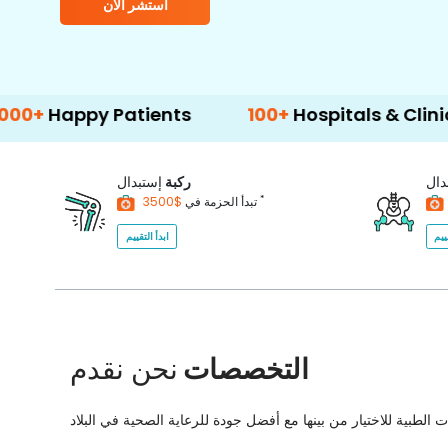
استشر الآن
 Patients
100+
Hospitals & Clinics
50
دال
ركبة
إستبدال
*
$3500
تبدأ الحزمة في
ييم
ابدأ التقييم
التخصصات
نحن نقدم