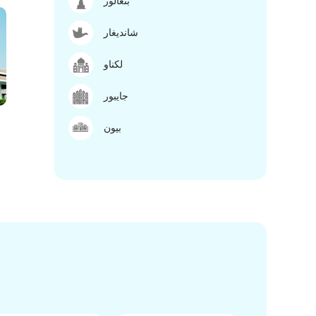
بنغالور
شانديغار
لكناو
جايبور
بيون