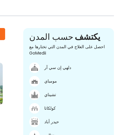
يكتشف
حسب المدن
احصل على العلاج في المدن التي تختارها مع
GoMedii
دلهي إن سي آر
مومباي
تشيناي
كولكاتا
حيدر أباد