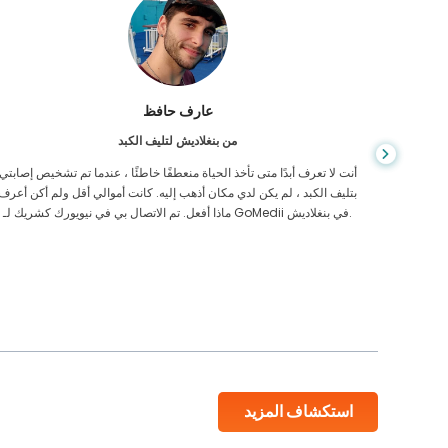
عارف حافظ
من بنغلاديش لتليف الكبد
لت بهم بخصوص قضية
أنت لا تعرف أبدًا متى تأخذ الحياة منعطفًا خاطئًا ، عندما تم تشخيص إصابتي
رب من عامين. ومع ذلك ، فقد كان الفريق دائمًا عونًا
بتليف الكبد ، لم يكن لدي مكان أذهب إليه. كانت أموالي أقل ولم أكن أعرف
ظمة في
ماذا أفعل. تم الاتصال بي في نيويورك كشريك لـ GoMedii في بنغلاديش.
استكشاف المزيد