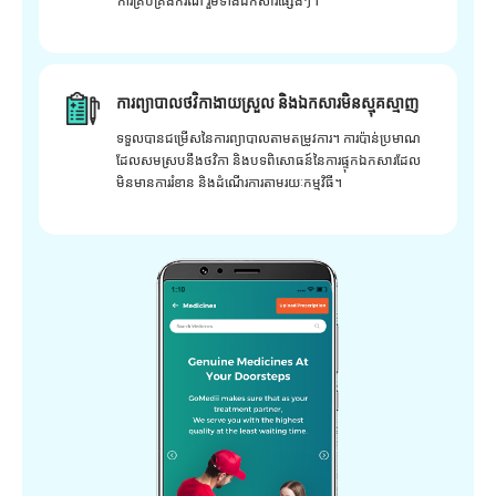
ការគ្រប់គ្រងករណី រួមទាំងឯកសារផ្សេងៗ។
ការព្យាបាលថវិកាងាយស្រួល និងឯកសារមិនស្មុគស្មាញ
ទទួលបានជម្រើសនៃការព្យាបាលតាមតម្រូវការ។ ការប៉ាន់ប្រមាណ
ដែលសមស្របនឹងថវិកា និងបទពិសោធន៍នៃការផ្ទុកឯកសារដែល
មិនមានការរំខាន និងដំណើរការតាមរយៈកម្មវិធី។