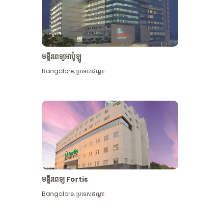
មន្ទីរពេទ្យអាប៉ូឡូ
Bangalore
,
ប្រទេសឥណ្ឌា
មើល​ច្រើន​ទៀត
មន្ទីរពេទ្យ Fortis
Bangalore
,
ប្រទេសឥណ្ឌា