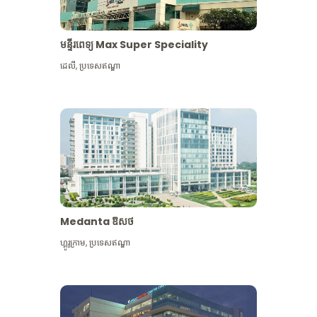
មន្ទីរពេទ្យ Max Super Speciality
ដេលី
,
ប្រទេសឥណ្ឌា
Medanta ឱសថ
ហ្គូរូក្រាម
,
ប្រទេសឥណ្ឌា