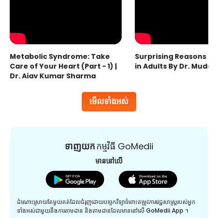
Metabolic Syndrome: Take
Surprising Reasons fo
Care of Your Heart (Part - 1) |
in Adults By Dr. Mudas
Dr. Ajay Kumar Sharma
មើលទាំងអស់
ទាញយក
កម្មវិធី GoMedii
មាននៅលើ
ដំណោះស្រាយតែមួយគត់ដែលជំរុញដោយបច្ចេកវិទ្យាចំពោះតម្រូវការវេជ្ជសាស្រ្តរបស់អ្នក
ទាំងអស់ជាមួយនឹងការតាមដាន និងតាមដានដែលមាននៅលើ GoMedii App ។