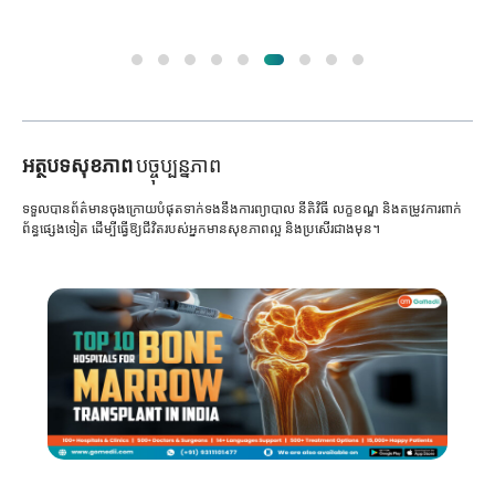
អត្ថបទសុខភាព
បច្ចុប្បន្នភាព
ទទួលបានព័ត៌មានចុងក្រោយបំផុតទាក់ទងនឹងការព្យាបាល នីតិវិធី លក្ខខណ្ឌ និងតម្រូវការពាក់
ព័ន្ធផ្សេងទៀត ដើម្បីធ្វើឱ្យជីវិតរបស់អ្នកមានសុខភាពល្អ និងប្រសើរជាងមុន។