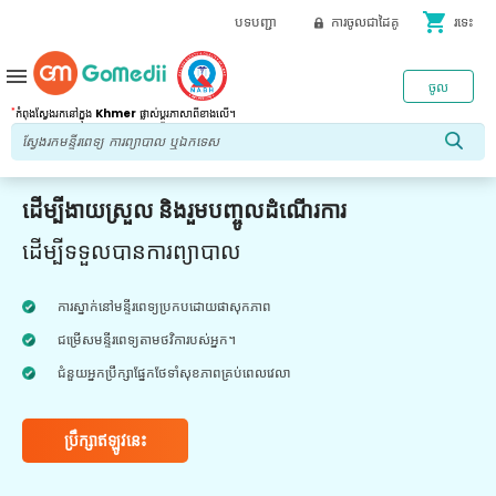
shopping_cart
បទបញ្ជា
ការចូលជាដៃគូ
រទេះ
menu
ចូល
*
កំពុងស្វែងរកនៅក្នុង
Khmer
ផ្លាស់ប្តូរភាសាពីខាងលើ។
ដើម្បីងាយស្រួល និងរួមបញ្ចូលដំណើរការ
ដើម្បីទទួលបានការព្យាបាល
ការស្នាក់នៅមន្ទីរពេទ្យប្រកបដោយផាសុកភាព
ជម្រើសមន្ទីរពេទ្យតាមថវិការបស់អ្នក។
ជំនួយអ្នកប្រឹក្សាផ្នែកថែទាំសុខភាពគ្រប់ពេលវេលា
ប្រឹក្សាឥឡូវនេះ