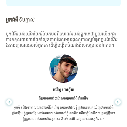
អ្នកជំងឺ
ទីបន្ទាល់
អ្នកជំងឺរបស់យើងចែករំលែកបទពិសោធន៍របស់ពួកគេជាមួយយើងក្នុង
ការទទួលបានការថែទាំសុខភាពដែលមានគុណភាពល្អបំផុតក្នុងដំណើរ
នៃការព្យាបាលរបស់ពួកគេ ដើម្បីបង្កើតចំណងដ៏ល្អសម្រាប់អនាគត។
អារីហ្វ ហាហ្វីស
ពីប្រទេសបង់ក្លាដែសសម្រាប់ជំងឺក្រិនថ្លើម
អ្នក​មិន​ដឹង​ថា​ពេល​ណា​ដែល​ជីវិត​ដើរ​ខុស​ពេល​ដែល​ខ្ញុំ​ត្រូវ​បាន​គេ​រក​ឃើញ​ថា​មាន​ជំងឺ​
ក្រិន​ថ្លើម ខ្ញុំ​គ្មាន​កន្លែង​ទៅ​ណា​ទេ។ ថវិការបស់ខ្ញុំមានតិច ហើយខ្ញុំមិនដឹងថាត្រូវធ្វើអ្វីទេ។
ខ្ញុំត្រូវបានទាក់ទងទៅដៃគូរបស់ GoMedii នៅប្រទេសបង់ក្លាដែស។