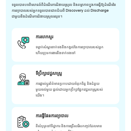
ទទួលបានបទពិសោធន៍ពីដំណើរការដ៏ងាយស្រួល និងតម្លាភាពក្នុងការធ្វើឱ្យដំណើរនៃ
ការព្យាបាលរបស់អ្នកទទួលបានជោគជ័យពី Discovery ដល់ Discharge
ជាមួយនឹងដំណើរការដ៏ងាយស្រួលរលូន។
ការសាកសួរ
ទម្លាក់សំណួរទាក់ទងនឹងកង្វល់នៃការព្យាបាលរបស់អ្នក
ហើយក្រុមការងារនឹងទាក់ទងទៅ
ទីប្រឹក្សាវេជ្ជសាស្ត្រ
ការផ្លាស់ប្តូរព័ត៌មានប្រកបដោយទំនុកចិត្ត និងជំនួយ
មួយទល់មួយ ផ្តល់ដោយអ្នកប្រឹក្សាផ្នែកវេជ្ជសាស្រ្តរបស់
យើង។
ការធ្វើផែនការព្យាបាល
ពីសំបុត្រទៅទិដ្ឋាការ និងការជ្រើសរើសកញ្ចប់ដែលមាន