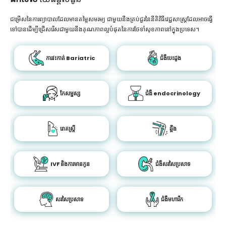
ជម្រើសនៃការព្យាបាលដែលមានតម្លៃសមរម្យ ជាមួយនឹងគ្រប់ជួរនៃនីតិវិធីវេជ្ជសាស្រ្តដែលអាចធ្វើ
ទៅបានដើម្បីជ្រើសរើសជាមួយនឹងគុណភាពល្អបំផុតនៃការថែទាំសុខភាពនៅក្នុងប្រទេស។
ការវះកាត់ Bariatric
ជំងឺបេះដូង
កែសម្ផស្ស
ជំងឺ endocrinology
រោគស្ត្រី
ឆ្អឹង
IVF និងការមានកូន
ជំងឺសរសៃប្រសាទ
សរសៃប្រសាទ
ជំងឺមហារីក