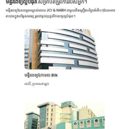
មន្ទីរពេទ្យល្អបំផុត
សម្រាប់តម្រូវការរបស់អ្នក។
មន្ទីរពេទ្យដែលទទួលស្គាល់ដោយ JCI & NABH ជាមួយនឹងគ្រឿងបរិក្ខារទំនើបៗដែលអាច
រកបានក្នុងតម្លៃសមរម្យ រួមជាមួយបុគ្គលិកពេទ្យល្អបំផុត។
មន្ទីរពេទ្យឯកទេស Blk
ដេលី
,
ប្រទេសឥណ្ឌា