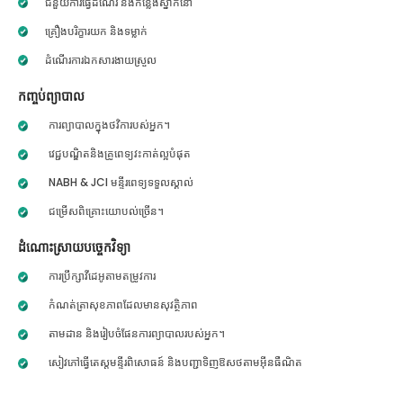
ជំនួយការធ្វើដំណើរ និងកន្លែងស្នាក់នៅ
គ្រឿងបរិក្ខារយក និងទម្លាក់
ដំណើរការឯកសារងាយស្រួល
កញ្ចប់ព្យាបាល
ការព្យាបាលក្នុងថវិការបស់អ្នក។
វេជ្ជបណ្ឌិតនិងគ្រូពេទ្យវះកាត់ល្អបំផុត
NABH & JCI មន្ទីរពេទ្យទទួលស្គាល់
ជម្រើសពិគ្រោះយោបល់ច្រើន។
ដំណោះស្រាយបច្ចេកវិទ្យា
ការប្រឹក្សាវីដេអូតាមតម្រូវការ
កំណត់ត្រាសុខភាពដែលមានសុវត្ថិភាព
តាមដាន និងរៀបចំផែនការព្យាបាលរបស់អ្នក។
សៀវភៅធ្វើតេស្តមន្ទីរពិសោធន៍ និងបញ្ជាទិញឱសថតាមអ៊ីនធឺណិត