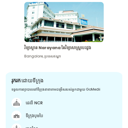
វិទ្យាស្ថាន Narayana នៃវិទ្យាសាស្រ្តបេះដូង
Bangalore
,
ប្រទេសឥណ្ឌា
រុករក
ដោយទីក្រុង
ទទួលការព្យាបាលនៅទីក្រុងនានាតាមជម្រើសរបស់អ្នកជាមួយ GoMedii
ដេលី NCR
ទីក្រុងបុមបៃ