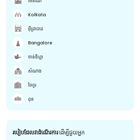
ចេនណៃ
Kolkata
អ៊ីដ្រាបាដ
Bangalore
ចាន់ឌីហ្គា
សំណាង
ចៃពួរ
ពុន
របៀបដែលវាដំណើរការ
ដើម្បី​ជួយ​អ្នក