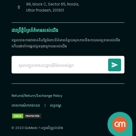
96, block C, Sector 65, Noida,
Uttar Pradesh, 201301
ជាវព្រឹត្តិប័ត្រព័ត៌មានរបស់យើង
ទទួលបានការជាវឥតគិតថ្លៃចំពោះព័ត៌មានជំនួយសុខភាពនិងកាយសម្បទារបស់យើង
ហើយរង់ចាំការផ្តល់ជូនចុងក្រោយរបស់យើង
Refund/Return/Exchange Policy
គោលការណ៍​ភាព​ឯកជន
|
លក្ខខណ្ឌ
© 2023 GoMedii ។ រក្សា​រ​សិទ្ធ​គ្រប់យ៉ាង