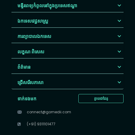
មន្ទីរពេទ្យកំពូលនៅក្នុងប្រទេសឥណ្ឌា
ឯកទេសវេជ្ជសាស្ត្រ
ការព្យាបាលឯកទេស
លក្ខណៈពិសេស
ព័ត៌មាន
ជ្រើសរើស​ភាសា
ទាក់ទងមក
ក្លាយជាដៃគូ
connect@gomedii.com
(+91) 9311101477