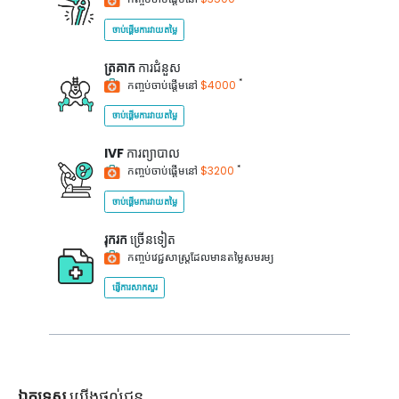
ចាប់ផ្តើមការវាយតម្លៃ
ត្រគាក
ការជំនួស
*
កញ្ចប់ចាប់ផ្តើមនៅ
$4000
ចាប់ផ្តើមការវាយតម្លៃ
IVF
ការព្យាបាល
*
កញ្ចប់ចាប់ផ្តើមនៅ
$3200
ចាប់ផ្តើមការវាយតម្លៃ
រុករក
ច្រើនទៀត
កញ្ចប់វេជ្ជសាស្ត្រដែលមានតម្លៃសមរម្យ
ផ្ញើការសាកសួរ
ឯកទេស
យើងផ្តល់ជូន