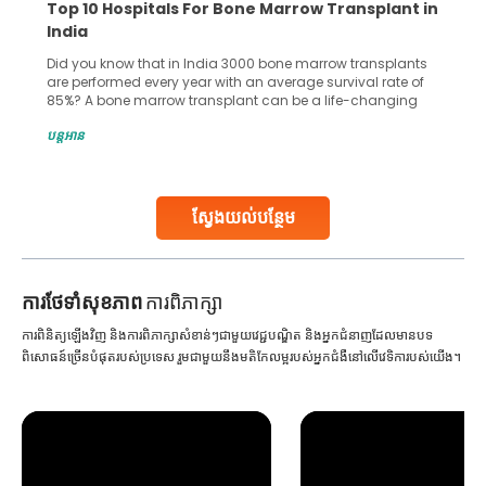
ransplant in
Recognizing Critical Symptoms of a Fron
Lobe Brain Tumor Could Save Your Life
w transplants
Did you know that the frontal lobe of your brain is 
vival rate of
common site for tumor occurrence? The frontal lob
fe-changing
key part of your brain and is responsible for variou
ght hospital can
important functions in your body. Any sort of dam
បន្តអាន
the world’s
harm to it can lead to serious complications. Howe
nts.
early diagnosis
Continue Reading
ស្វែងយល់បន្ថែម
ការ​ថែទាំ​សុខភាព
ការពិភាក្សា
ការពិនិត្យឡើងវិញ និងការពិភាក្សាសំខាន់ៗជាមួយវេជ្ជបណ្ឌិត និងអ្នកជំនាញដែលមានបទ
ពិសោធន៍ច្រើនបំផុតរបស់ប្រទេស រួមជាមួយនឹងមតិកែលម្អរបស់អ្នកជំងឺនៅលើវេទិការបស់យើង។