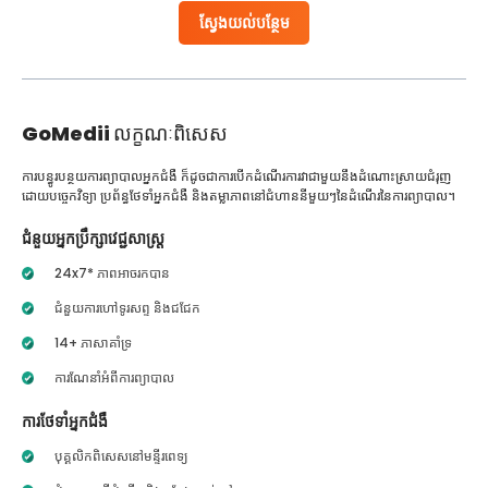
ស្វែងយល់បន្ថែម
GoMedii
លក្ខណៈពិសេស
ការបន្ធូរបន្ថយការព្យាបាលអ្នកជំងឺ ក៏ដូចជាការបើកដំណើរការវាជាមួយនឹងដំណោះស្រាយជំរុញ
ដោយបច្ចេកវិទ្យា ប្រព័ន្ធថែទាំអ្នកជំងឺ និងតម្លាភាពនៅជំហាននីមួយៗនៃដំណើរនៃការព្យាបាល។
ជំនួយអ្នកប្រឹក្សាវេជ្ជសាស្ត្រ
24x7* ភាពអាចរកបាន
ជំនួយការហៅទូរសព្ទ និងជជែក
14+ ភាសាគាំទ្រ
ការណែនាំអំពីការព្យាបាល
ការថែទាំអ្នកជំងឺ
បុគ្គលិកពិសេសនៅមន្ទីរពេទ្យ