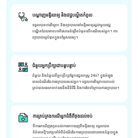
បណ្តាញមន្ទីរពេទ្យ និងវេជ្ជបណ្ឌិតកំពូល
ទទួលបានការពិគ្រោះ និងព្យាបាលនៅមន្ទីរពេទ្យរដ្ឋជាមួយវេជ្ជ
បណ្ឌិតដែលមានបទពិសោធន៍ច្រើនបំផុតលើករណីរបស់អ្នក។ ការ
ព្យាបាលល្អបំផុតក្នុងតម្លៃសមរម្យ។
ជំនួយអ្នកប្រឹក្សាជាបន្តបន្ទាប់
ជំនួយ និងជំនួយពីអ្នកប្រឹក្សាផ្នែកវេជ្ជសាស្រ្ត 24x7 ក្នុងអំឡុង
ពេលដំណើរនៃការព្យាបាលរបស់អ្នក។ ទទួលការពិគ្រោះយោបល់
គ្រប់ពេលវេលាទាក់ទងនឹងនីតិវិធី និងការថែទាំក្រោយការព្យាបាល។
ការគ្រប់គ្រងករណីអ្នកជំងឺពីចុងដល់ចប់
ពីការរកឃើញរហូតដល់ការចាកចេញពីមន្ទីរពេទ្យ ទទួលបាន
ព័ត៌មានថ្មីៗជាប្រចាំអំពីដំណើរនៃការព្យាបាលដោយមានជំនួយក្នុង