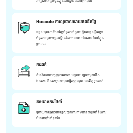
តម្លៃសមរម្យបំផុតក្នុងការធ្វើផែនការព្យាបាល
Hassale ការព្យាបាលដោយឥតគិតថ្លៃ
ទទួលបានការថែទាំល្អបំផុតនៅក្នុងមន្ទីរពេទ្យល្បីឈ្មោះ
បំផុតជាមួយវេជ្ជបណ្ឌិតដែលមានបទពិសោធន៍នៅក្នុង
ប្រទេស
ការឆក់
ដំណើរការបញ្ចេញចោលដោយគ្មានបញ្ហាជាមួយនឹង
ឯកសារ និងសម្ភារៈផ្សេងទៀតត្រូវបានយកចិត្តទុកដាក់
តាមដានការថែទាំ
ក្រោយ​ការ​ហូរ​ចេញ​ទទួល​បាន​ការ​តាមដាន​ជា​ប្រចាំ​និង​ការ​
បំពេញ​ថ្នាំ​នៅ​ទូទាំង​