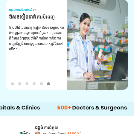
អត្ថប្រយោជន៍របស់យើង។
អត
ឱសថទៀងទាត់
ការបំពេញ
ស
ឱសថដែលបានផ្ទៀងផ្ទាត់ឱសថសម្រាប់ការ
សេ
បំពេញតាមវេជ្ជបញ្ជារបស់អ្នក។ ទទួល​បាន​
ជ
ព័ត៌មាន​ថ្មីៗ​ជា​ប្រចាំ​អំពី​ការ​បំពេញ​និង​ការ​
គ្
បញ្ជា​ទិញ​ដ៏​ងាយ​ស្រួល​តាម​រយៈ​កម្មវិធី​របស់​
យើង។
Clinics
500+
Doctors & Surgeons
14+
La
ជង្គង់
ការជំនួស
*
កញ្ចប់ចាប់ផ្តើមនៅ
$3500