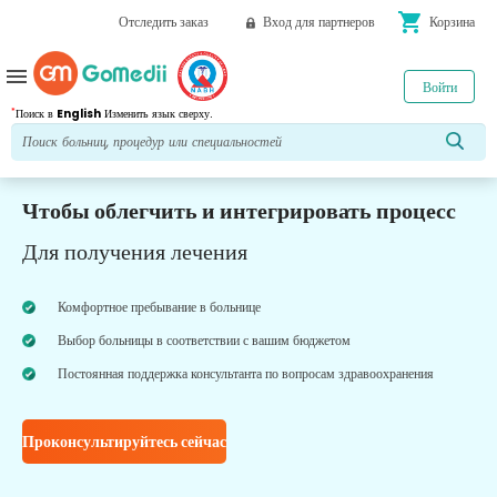
shopping_cart
Отследить заказ
Вход для партнеров
Корзина
menu
Войти
*
Поиск в
English
Изменить язык сверху.
Чтобы облегчить и интегрировать процесс
Для получения лечения
Комфортное пребывание в больнице
Выбор больницы в соответствии с вашим бюджетом
Постоянная поддержка консультанта по вопросам здравоохранения
Проконсультируйтесь сейчас