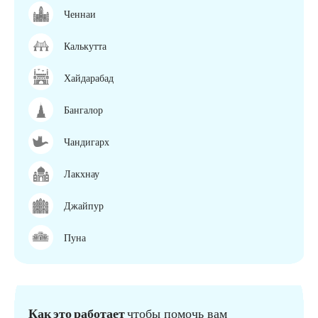
Ченнаи
Калькутта
Хайдарабад
Бангалор
Чандигарх
Лакхнау
Джайпур
Пуна
Как это работает
чтобы помочь вам