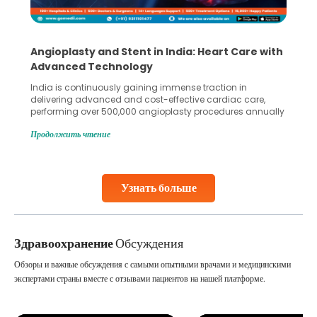
e with
5 Essential Steps for Effective Human Sperm
Collection and Processing Methods
Human sperm collection and processing are critical steps
re,
in advanced reproductive techniques like In Vitro
nnually
Fertilization (IVF) and intrauterine insemination (IUI). These
the
methods enable medical professionals to tackle fertility
Продолжить чтение
 and
challenges and help couples achieve their dream of
parenthood. Skilled technicians collect sperm using
specialized procedures to ensure optimal quality. Once
collected, they process the
Узнать больше
Continue Reading
Здравоохранение
Обсуждения
Обзоры и важные обсуждения с самыми опытными врачами и медицинскими
экспертами страны вместе с отзывами пациентов на нашей платформе.