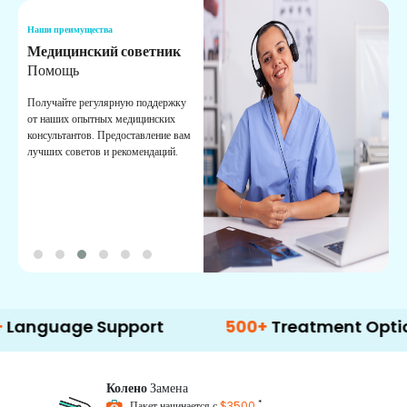
Наши преимущества
Н
Медицинский советник
О
Помощь
К
Получайте регулярную поддержку
О
от наших опытных медицинских
с
консультантов. Предоставление вам
п
лучших советов и рекомендаций.
в
о
ge Support
500+
Treatment Options
Колено
Замена
*
Пакет начинается с
$3500