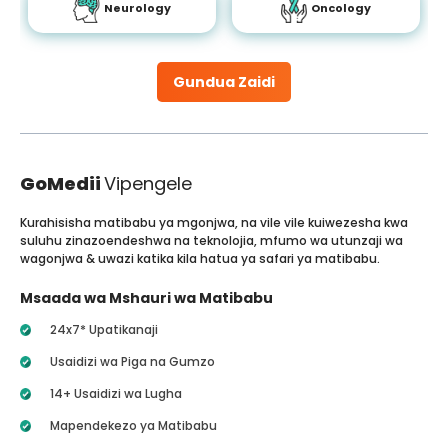
Neurology
Oncology
Gundua Zaidi
GoMedii
Vipengele
Kurahisisha matibabu ya mgonjwa, na vile vile kuiwezesha kwa
suluhu zinazoendeshwa na teknolojia, mfumo wa utunzaji wa
wagonjwa & uwazi katika kila hatua ya safari ya matibabu.
Msaada wa Mshauri wa Matibabu
24x7* Upatikanaji
Usaidizi wa Piga na Gumzo
14+ Usaidizi wa Lugha
Mapendekezo ya Matibabu