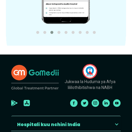
Jukwaa la Huduma ya Afya
lililothibitishwa na NABH
Hospitali kuu nchini India