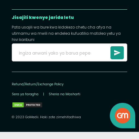
Jisajili kwenye jarida letu
Pata usajili wa bure kwa kidokezo chetu cha afya na
utimamu wa mwili na endelea kufuatilia matoleo yetu ya
hivi karibuni
Refund/Return/Exchange Policy
Sera ya faragha
|
Sheria na Masharti
© 2023 GoMedii. Haki zote zimehifadhiwa