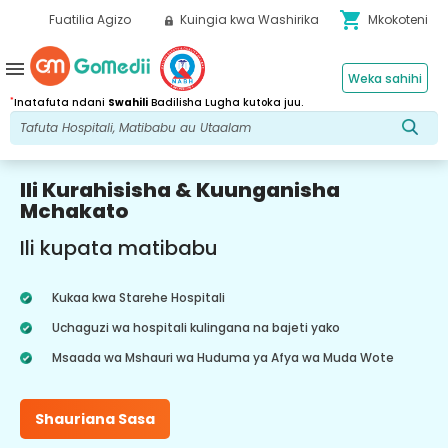
shopping_cart
Fuatilia Agizo
Kuingia kwa Washirika
Mkokoteni
menu
Weka sahihi
*
Inatafuta ndani
Swahili
Badilisha Lugha kutoka juu.
Ili Kurahisisha & Kuunganisha
Mchakato
Ili kupata matibabu
Kukaa kwa Starehe Hospitali
Uchaguzi wa hospitali kulingana na bajeti yako
Msaada wa Mshauri wa Huduma ya Afya wa Muda Wote
Shauriana Sasa