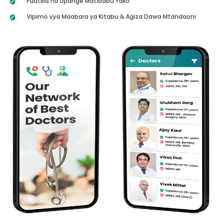
Fuatilia na Upange Matibabu Yako
Vipimo vya Maabara ya Kitabu & Agiza Dawa Mtandaoni