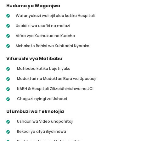
Huduma ya Wagonjwa
Wafanyakazi waliojitolea katika Hospitali
Usaidizi wa usafiri na malazi
Vifaa vya Kuchukua na Kuacha
Mchakato Rahisi wa Kuhifadhi Nyaraka
Vifurushi vya Matibabu
Matibabu katika bajeti yako
Madaktari na Madaktari Bora wa Upasuaji
NABH & Hospitali Zilizoidhinishwa na JCI
Chaguzi nyingi za Ushauri
Ufumbuzi wa Teknolojia
Ushauri wa Video unapohitaji
Rekodi ya afya iliyolindwa