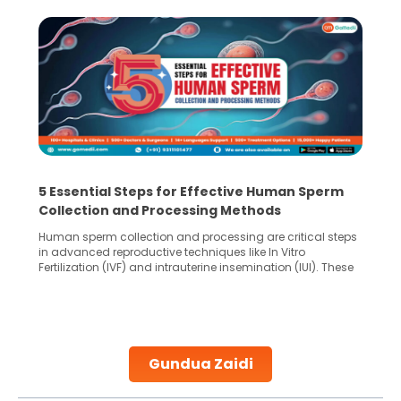
5 Essential Steps for Effective Human Sperm
Collection and Processing Methods
Human sperm collection and processing are critical steps
in advanced reproductive techniques like In Vitro
Fertilization (IVF) and intrauterine insemination (IUI). These
methods enable medical professionals to tackle fertility
challenges and help couples achieve their dream of
parenthood. Skilled technicians collect sperm using
specialized procedures to ensure optimal quality. Once
collected, they process the
Gundua Zaidi
Continue Reading