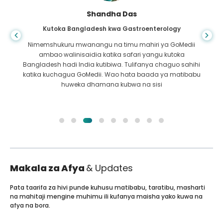
Shandha Das
Kutoka Bangladesh kwa Gastroenterology
Nimemshukuru mwanangu na timu mahiri ya GoMedii
ambao walinisaidia katika safari yangu kutoka
Bangladesh hadi India kutibiwa. Tulifanya chaguo sahihi
katika kuchagua GoMedii. Wao hata baada ya matibabu
huweka dhamana kubwa na sisi
Makala za Afya
& Updates
Pata taarifa za hivi punde kuhusu matibabu, taratibu, masharti
na mahitaji mengine muhimu ili kufanya maisha yako kuwa na
afya na bora.