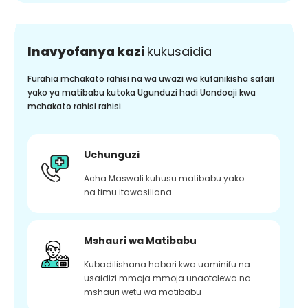
Inavyofanya kazi
kukusaidia
Furahia mchakato rahisi na wa uwazi wa kufanikisha safari
yako ya matibabu kutoka Ugunduzi hadi Uondoaji kwa
mchakato rahisi rahisi.
Uchunguzi
Acha Maswali kuhusu matibabu yako
na timu itawasiliana
Mshauri wa Matibabu
Kubadilishana habari kwa uaminifu na
usaidizi mmoja mmoja unaotolewa na
mshauri wetu wa matibabu