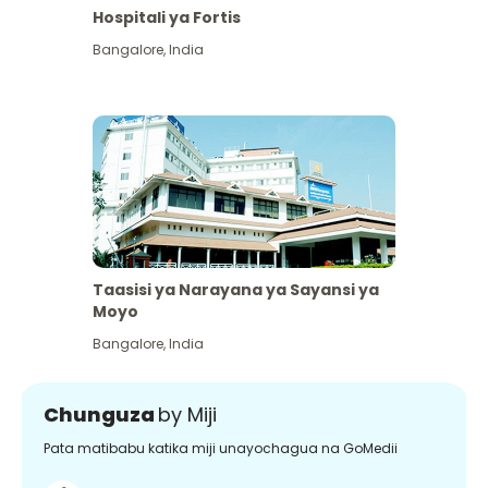
Hospitali ya Fortis
Bangalore
,
India
Taasisi ya Narayana ya Sayansi ya
Moyo
Bangalore
,
India
Chunguza
by Miji
Pata matibabu katika miji unayochagua na GoMedii