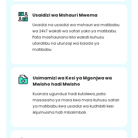
Usaidizi wa Mshauri Mwema
Usaidizi na usaidizi wa mshauri wa matibabu
wa 24x7 wakati wa safari yako ya matibabu.
Pata mashauriano kila wakati kuhusu
utaratibu na utunzaji wa baada ya
matibabu.
Usimamizi wa Kesi ya Mgonjwa wa
Mwisho hadi Mwisho
Kuanzia ugunduzi hadi kutolewa, pata
masasisho ya mara kwa mara kuhusu safari
ya matibabu kwa usaidizi wa kudhibiti kesi
ikijumuisha hati mbalimbali.