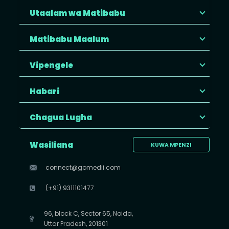
Utaalam wa Matibabu
Matibabu Maalum
Vipengele
Habari
Chagua Lugha
Wasiliana
KUWA MPENZI
connect@gomedii.com
(+91) 9311101477
96, block C, Sector 65, Noida,
Uttar Pradesh, 201301