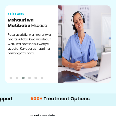
Faida Zetu
F
Mshauri wa
V
Matibabu
Msaada
U
Pata usaidizi wa mara kwa
U
mara kutoka kwa washauri
m
wetu wa matibabu wenye
z
uzoefu. Kukupa ushauri na
w
mwongozo bora.
b
500+
Treatment Options