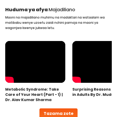
Huduma ya afya
Majadiliano
Maoni na majadiliano muhimu na madaktari na wataalam wa
matibabu wenye uzoefu zaidi nchini pamoja na maoni ya
wagonjwa kwenye jukwaa letu.
Metabolic Syndrome: Take
Surprising Reasons fo
Care of Your Heart (Part - 1) |
in Adults By Dr. Mudas
Dr. Ajay Kumar Sharma
Tazama zote