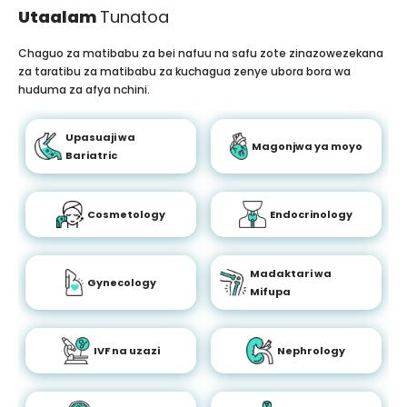
Utaalam
Tunatoa
Chaguo za matibabu za bei nafuu na safu zote zinazowezekana
za taratibu za matibabu za kuchagua zenye ubora bora wa
huduma za afya nchini.
Upasuaji wa
Magonjwa ya moyo
Bariatric
Cosmetology
Endocrinology
Madaktari wa
Gynecology
Mifupa
IVF na uzazi
Nephrology