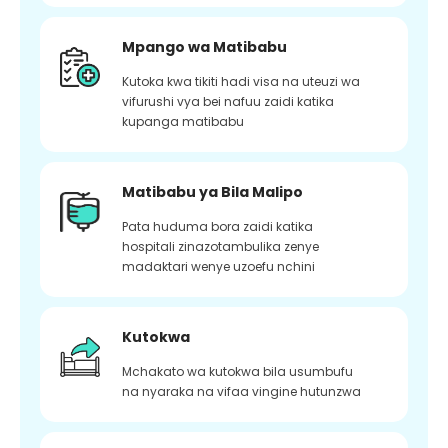
Mpango wa Matibabu
Kutoka kwa tikiti hadi visa na uteuzi wa
vifurushi vya bei nafuu zaidi katika
kupanga matibabu
Matibabu ya Bila Malipo
Pata huduma bora zaidi katika
hospitali zinazotambulika zenye
madaktari wenye uzoefu nchini
Kutokwa
Mchakato wa kutokwa bila usumbufu
na nyaraka na vifaa vingine hutunzwa