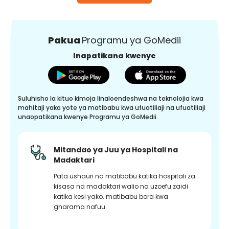
Pakua
Programu ya GoMedii
Inapatikana kwenye
Suluhisho la kituo kimoja linaloendeshwa na teknolojia kwa
mahitaji yako yote ya matibabu kwa ufuatiliaji na ufuatiliaji
unaopatikana kwenye Programu ya GoMedii.
Mitandao ya Juu ya Hospitali na
Madaktari
Pata ushauri na matibabu katika hospitali za
kisasa na madaktari walio na uzoefu zaidi
katika kesi yako. matibabu bora kwa
gharama nafuu.