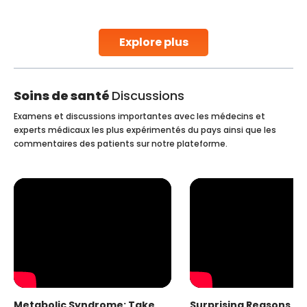
parenthood. Skilled technicians collect sperm using
specialized procedures to ensure optimal quality. Once
collected, they process the
Explore plus
Continue Reading
Soins de santé
Discussions
Examens et discussions importantes avec les médecins et
experts médicaux les plus expérimentés du pays ainsi que les
commentaires des patients sur notre plateforme.
Metabolic Syndrome: Take
Surprising Reasons fo