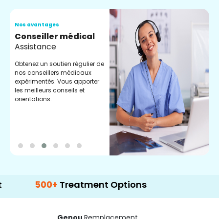
Nos avantages
N
Conseiller médical
V
Assistance
C
Obtenez un soutien régulier de
C
nos conseillers médicaux
n
expérimentés. Vous apporter
e
les meilleurs conseils et
t
orientations.
p
d
500+
Treatment Options
Genou
Remplacement