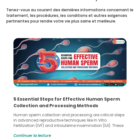
Tenez-vous au courant des dernières informations concernant le
traitement, les procédures, les conditions et autres exigences
pertinentes pour rendre votre vie plus saine et meilleure.
5 Essential Steps for Effective Human Sperm
Collection and Processing Methods
Human sperm collection and processing are critical steps
in advanced reproductive techniques like In Vitro
Fertilization (IVF) and intrauterine insemination (IUI). These
methods enable medical professionals to tackle fertility
Continuer la lecture
challenges and help couples achieve their dream of