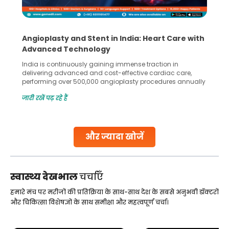
Angioplasty and Stent in India: Heart Care with
Advanced Technology
India is continuously gaining immense traction in
delivering advanced and cost-effective cardiac care,
performing over 500,000 angioplasty procedures annually
with a success rate exceeding 90%. Patients across the
जारी रखें पढ़ रहे हैं
globe are searching for treatments like angioplasty and
stent placement in Indian hospitals, owing to the
combination of high-quality care and affordability.
Studies, such as one published
और ज्यादा खोजें
Continue Reading
स्वास्थ्य देखभाल
चर्चाएँ
हमारे मंच पर मरीजों की प्रतिक्रिया के साथ-साथ देश के सबसे अनुभवी डॉक्टरों
और चिकित्सा विशेषज्ञों के साथ समीक्षा और महत्वपूर्ण चर्चा।