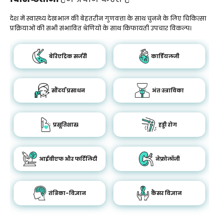
देश में स्वास्थ्य देखभाल की बेहतरीन गुणवत्ता के साथ चुनने के लिए चिकित्सा
प्रक्रियाओं की सभी संभावित श्रेणियों के साथ किफायती उपचार विकल्प।
बेरिएट्रिक सर्जरी
कार्डियलजी
सौंदर्य प्रसाधन
अंतःस्त्राविका
प्रसूतिशास्र
हड्डी रोग
आईवीएफ और फर्टिलिटी
नेफ्रोलॉजी
तंत्रिका-विज्ञान
कैंसर विज्ञान