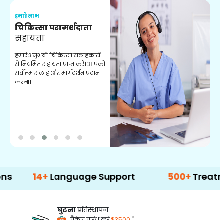
हमारे लाभ
ह
चिकित्सा परामर्शदाता
सहायता
व
हमारे अनुभवी चिकित्सा सलाहकारों
ब
से नियमित सहायता प्राप्त करें। आपको
व
सर्वोत्तम सलाह और मार्गदर्शन प्रदान
ह
करना।
ऑ
14+
Language Support
500+
Treatment Op
घुटना
प्रतिस्थापन
*
पैकेज प्रारंभ करें
$3500