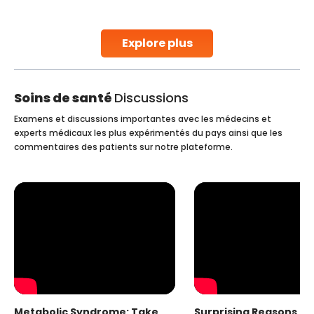
stent placement in Indian hospitals, owing to the
combination of high-quality care and affordability.
Studies, such as one published
Explore plus
Continue Reading
Soins de santé
Discussions
Examens et discussions importantes avec les médecins et
experts médicaux les plus expérimentés du pays ainsi que les
commentaires des patients sur notre plateforme.
Metabolic Syndrome: Take
Surprising Reasons fo