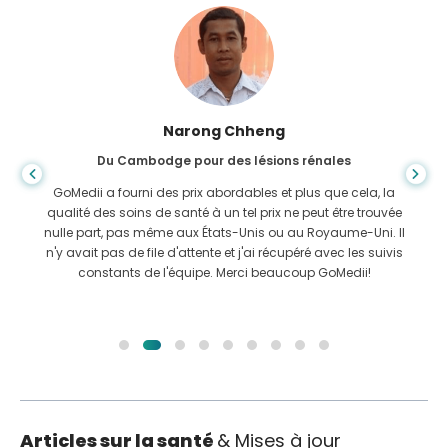
Shanda Das
Du Bangladesh pour la gastro-entérologie
J'ai remercié mon fils et la brillante équipe de GoMedii qui
m'ont aidé dans mon voyage du Bangladesh vers l'Inde
pour me faire soigner. Nous avons fait le bon choix en
choisissant GoMedii. Même après le traitement, ils gardent
un excellent lien avec nous
Articles sur la santé
& Mises à jour