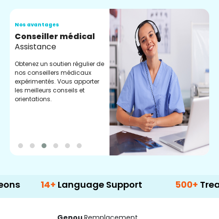
Nos avantages
N
Conseiller médical
V
Assistance
C
Obtenez un soutien régulier de
C
nos conseillers médicaux
n
expérimentés. Vous apporter
e
les meilleurs conseils et
t
orientations.
p
d
14+
Language Support
500+
Treatment 
Genou
Remplacement