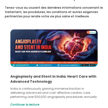
Tenez-vous au courant des dernières informations concernant le
traitement, les procédures, les conditions et autres exigences
pertinentes pour rendre votre vie plus saine et meilleure.
Angioplasty and Stent in India: Heart Care with
Advanced Technology
India is continuously gaining immense traction in
delivering advanced and cost-effective cardiac care,
performing over 500,000 angioplasty procedures annually
with a success rate exceeding 90%. Patients across the
Continuer la lecture
globe are searching for treatments like angioplasty and