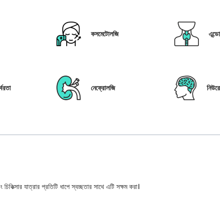
কসমেটোলজি
এন্ড
্বরতা
নেফ্রোলজি
নিউর
 চিকিত্সার যাত্রার প্রতিটি ধাপে স্বচ্ছতার সাথে এটি সক্ষম করা।