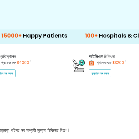
y Patients
100+
Hospitals & Clinics
50
প্রতিস্থাপন
আইভিএফ
চিকিৎসা
*
*
প্যাকেজ শুরু
$4000
প্যাকেজ শুরু
$3200
যায়ন শুরু করুন
মূল্যায়ন শুরু করুন
ভাব্য পরিসর সহ সাশ্রয়ী মূল্যের চিকিত্সার বিকল্প।