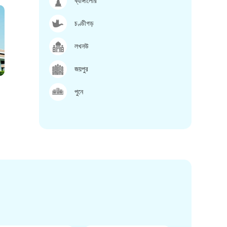
ব্যাঙ্গালোর
চণ্ডীগড়
লখনউ
জয়পুর
পুনে