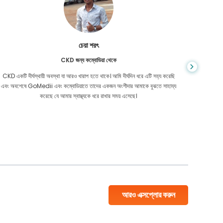
চেয়া শরৎ
CKD জন্য কম্বোডিয়া থেকে
CKD একটি দীর্ঘস্থায়ী অবস্থা যা আরও খারাপ হতে থাকে। আমি দীর্ঘদিন ধরে এটি সহ্য করেছি
আপনি কখনই জ
এবং অবশেষে GoMedii এবং কম্বোডিয়াতে তাদের একজন অংশীদার আমাকে বুঝতে সাহায্য
আমার কো
করেছে যে আমার স্বাস্থ্যকে ধরে রাখার সময় এসেছে।
বাংলাদেশ
আরও এক্সপ্লোর করুন