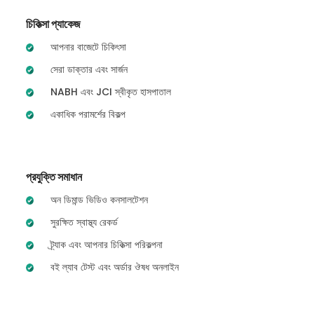
চিকিত্সা প্যাকেজ
আপনার বাজেটে চিকিৎসা
সেরা ডাক্তার এবং সার্জন
NABH এবং JCI স্বীকৃত হাসপাতাল
একাধিক পরামর্শের বিকল্প
প্রযুক্তি সমাধান
অন ডিমান্ড ভিডিও কনসালটেশন
সুরক্ষিত স্বাস্থ্য রেকর্ড
ট্র্যাক এবং আপনার চিকিত্সা পরিকল্পনা
বই ল্যাব টেস্ট এবং অর্ডার ঔষধ অনলাইন