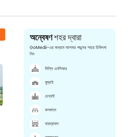
অন্বেষণ
শহর দ্বারা
GoMedii-এর মাধ্যমে আপনার পছন্দের শহরে চিকিৎসা
নিন
দিল্লি এনসিআর
মুম্বাই
চেন্নাই
কলকাতা
হায়দ্রাবাদ