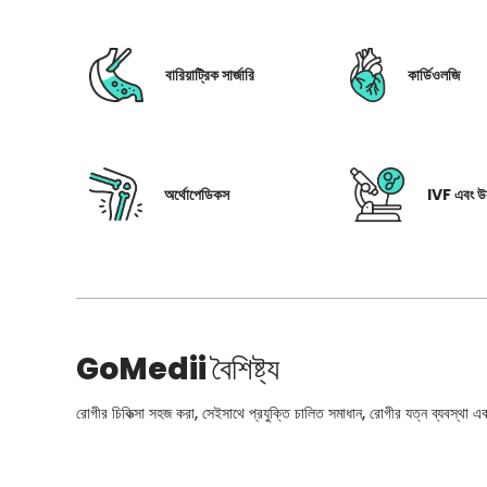
বারিয়াট্রিক সার্জারি
কার্ডিওলজি
অর্থোপেডিকস
IVF এবং উর
GoMedii
বৈশিষ্ট্য
রোগীর চিকিত্সা সহজ করা, সেইসাথে প্রযুক্তি চালিত সমাধান, রোগীর যত্ন ব্যবস্থা এবং