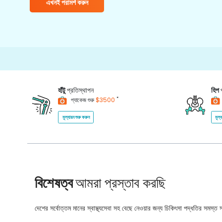
এখনই পরামর্শ করুন
15000+
Happ
হাঁটু
প্রতিস্থাপন
হিপ
*
প্যাকেজ শুরু
$3500
মূল্যায়ন শুরু করুন
মূল্
বিশেষত্ব
আমরা প্রস্তাব করছি
দেশের সর্বোত্তম মানের স্বাস্থ্যসেবা সহ বেছে নেওয়ার জন্য চিকিৎসা পদ্ধতির সমস্ত সম্