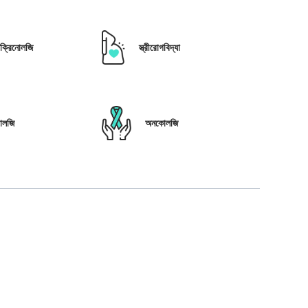
োক্রিনোলজি
স্ত্রীরোগবিদ্যা
োলজি
অনকোলজি