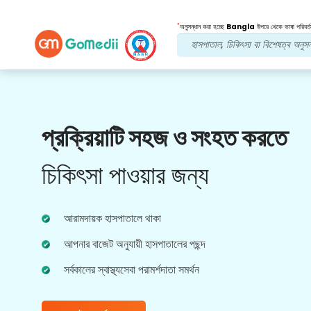
*
অনুসন্ধান করা হচ্ছে
Bangla
উপরে থেকে ভাষা পরিবর্ত
আমাদের সুবিধা
প্রক্রিয়াটি সহজ ও সংহত করতে
পোস্ট চিকিত্সা
অনুসরণ যত্ন
চিকিৎসা পাওয়ার জন্য
আপনার সমস্যার সমাধান করার জন্য আমাদের দলের সাথে 24x7
চিকিৎসা এবং রোগীর সহায়তা পান। আপনার চিকিৎসার
প্রয়োজনীয়তার নিয়মিত আপডেট।
আরামদায়ক হাসপাতালে থাকা
আপনার বাজেট অনুযায়ী হাসপাতালের পছন্দ
সর্বকালের স্বাস্থ্যসেবা পরামর্শদাতা সমর্থন