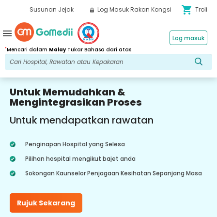
shopping_cart
Susunan Jejak
Log Masuk Rakan Kongsi
Troli
menu
Log masuk
*
Mencari dalam
Malay
Tukar Bahasa dari atas.
Untuk Memudahkan &
Mengintegrasikan Proses
Untuk mendapatkan rawatan
Penginapan Hospital yang Selesa
Pilihan hospital mengikut bajet anda
Sokongan Kaunselor Penjagaan Kesihatan Sepanjang Masa
Rujuk Sekarang