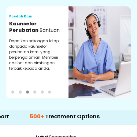
Faedah Kami
F
Kaunselor
V
Perubatan
Bantuan
P
Dapatkan sokongan tetap
P
daripada kaunselor
d
perubatan kami yang
p
berpengalaman. Memberi
m
nasihat dan bimbingan
m
terbaik kepada anda.
p
k
500+
Treatment Options