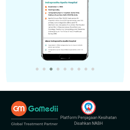
Platform Penjagaan Kesihatan
Disahkan NABH