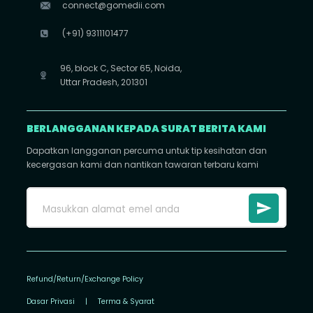
connect@gomedii.com
(+91) 9311101477
96, block C, Sector 65, Noida,
Uttar Pradesh, 201301
BERLANGGANAN KEPADA SURAT BERITA KAMI
Dapatkan langganan percuma untuk tip kesihatan dan
kecergasan kami dan nantikan tawaran terbaru kami
Refund/Return/Exchange Policy
Dasar Privasi
|
Terma & Syarat