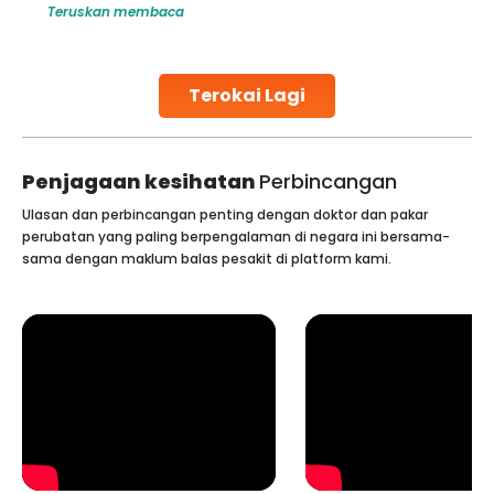
Teruskan membaca
challenges and help couples achieve their dream of
parenthood. Skilled technicians collect sperm using
specialized procedures to ensure optimal quality. Once
collected, they process the
Terokai Lagi
Continue Reading
Penjagaan kesihatan
Perbincangan
Ulasan dan perbincangan penting dengan doktor dan pakar
perubatan yang paling berpengalaman di negara ini bersama-
sama dengan maklum balas pesakit di platform kami.