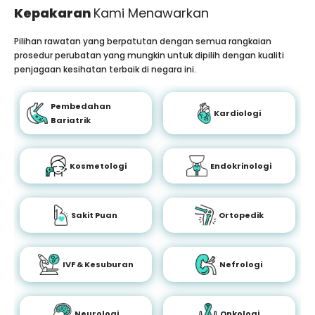
Kepakaran
Kami Menawarkan
Pilihan rawatan yang berpatutan dengan semua rangkaian
prosedur perubatan yang mungkin untuk dipilih dengan kualiti
penjagaan kesihatan terbaik di negara ini.
Pembedahan
Kardiologi
Bariatrik
Kosmetologi
Endokrinologi
Sakit Puan
Ortopedik
IVF & Kesuburan
Nefrologi
Neurologi
Onkologi