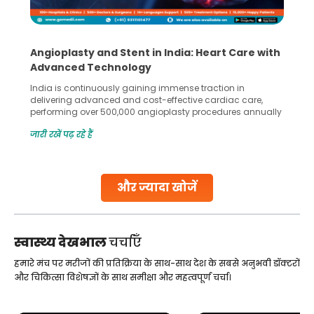
Angioplasty and Stent in India: Heart Care with
Advanced Technology
India is continuously gaining immense traction in
delivering advanced and cost-effective cardiac care,
performing over 500,000 angioplasty procedures annually
with a success rate exceeding 90%. Patients across the
जारी रखें पढ़ रहे हैं
globe are searching for treatments like angioplasty and
stent placement in Indian hospitals, owing to the
combination of high-quality care and affordability.
Studies, such as one published
और ज्यादा खोजें
Continue Reading
स्वास्थ्य देखभाल
चर्चाएँ
हमारे मंच पर मरीजों की प्रतिक्रिया के साथ-साथ देश के सबसे अनुभवी डॉक्टरों
और चिकित्सा विशेषज्ञों के साथ समीक्षा और महत्वपूर्ण चर्चा।