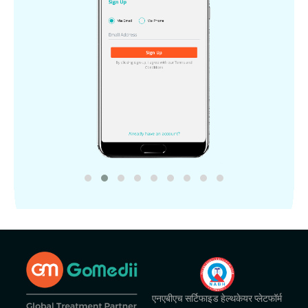
एनएबीएच सर्टिफाइड हेल्थकेयर प्लेटफॉर्म