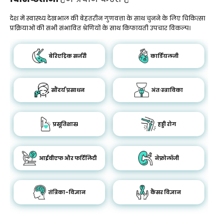
देश में स्वास्थ्य देखभाल की बेहतरीन गुणवत्ता के साथ चुनने के लिए चिकित्सा
प्रक्रियाओं की सभी संभावित श्रेणियों के साथ किफायती उपचार विकल्प।
बेरिएट्रिक सर्जरी
कार्डियलजी
सौंदर्य प्रसाधन
अंतःस्त्राविका
प्रसूतिशास्र
हड्डी रोग
आईवीएफ और फर्टिलिटी
नेफ्रोलॉजी
तंत्रिका-विज्ञान
कैंसर विज्ञान