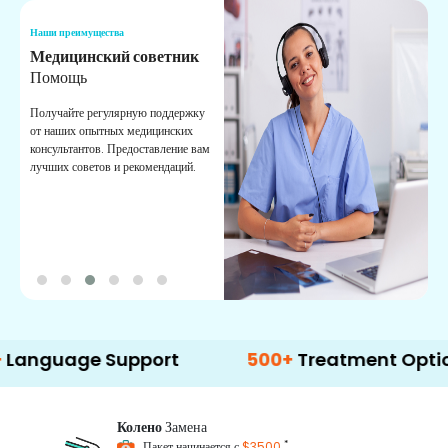
Наши преимущества
Н
Медицинский советник
О
Помощь
К
Получайте регулярную поддержку
О
от наших опытных медицинских
с
консультантов. Предоставление вам
п
лучших советов и рекомендаций.
в
о
age Support
500+
Treatment Options
Колено
Замена
*
Пакет начинается с
$3500