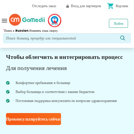
shopping_cart
Отследить заказ
Вход для партнеров
Корзина
menu
Войти
*
Поиск в
Russian
Изменить язык сверху.
Чтобы облегчить и интегрировать процесс
Для получения лечения
Комфортное пребывание в больнице
Выбор больницы в соответствии с вашим бюджетом
Постоянная поддержка консультанта по вопросам здравоохранения
Проконсультируйтесь сейчас