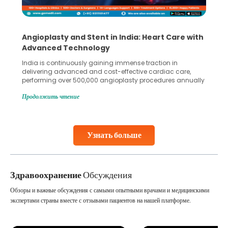
Angioplasty and Stent in India: Heart Care with
Advanced Technology
India is continuously gaining immense traction in
delivering advanced and cost-effective cardiac care,
performing over 500,000 angioplasty procedures annually
with a success rate exceeding 90%. Patients across the
Продолжить чтение
globe are searching for treatments like angioplasty and
stent placement in Indian hospitals, owing to the
combination of high-quality care and affordability.
Studies, such as one published
Узнать больше
Continue Reading
Здравоохранение
Обсуждения
Обзоры и важные обсуждения с самыми опытными врачами и медицинскими
экспертами страны вместе с отзывами пациентов на нашей платформе.