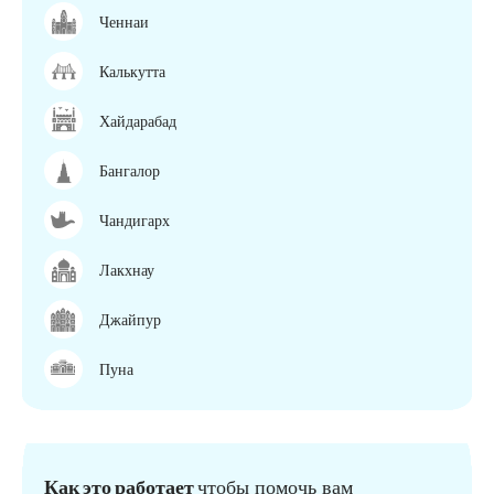
Ченнаи
Калькутта
Хайдарабад
Бангалор
Чандигарх
Лакхнау
Джайпур
Пуна
Как это работает
чтобы помочь вам