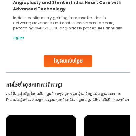
Angioplasty and Stent in India: Heart Care with
Advanced Technology
India is continuously gaining immense traction in
delivering advanced and cost-effective cardiac care,
performing over 500,000 angioplasty procedures annually
with a success rate exceeding 90%. Patients across the
បន្តអាន
globe are searching for treatments like angioplasty and
stent placement in Indian hospitals, owing to the
combination of high-quality care and affordability.
Studies, such as one published
ស្វែងយល់បន្ថែម
Continue Reading
ការ​ថែទាំ​សុខភាព
ការពិភាក្សា
ការពិនិត្យឡើងវិញ និងការពិភាក្សាសំខាន់ៗជាមួយវេជ្ជបណ្ឌិត និងអ្នកជំនាញដែលមានបទ
ពិសោធន៍ច្រើនបំផុតរបស់ប្រទេស រួមជាមួយនឹងមតិកែលម្អរបស់អ្នកជំងឺនៅលើវេទិការបស់យើង។