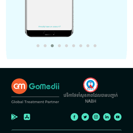
វេទិកាថែទាំសុខភាពដែលបានបញ្ជាក់
NABH