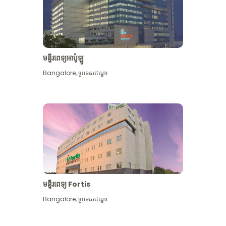
មន្ទីរពេទ្យអាប៉ូឡូ
Bangalore
,
ប្រទេសឥណ្ឌា
មើល​ច្រើន​ទៀត
មន្ទីរពេទ្យ Fortis
Bangalore
,
ប្រទេសឥណ្ឌា