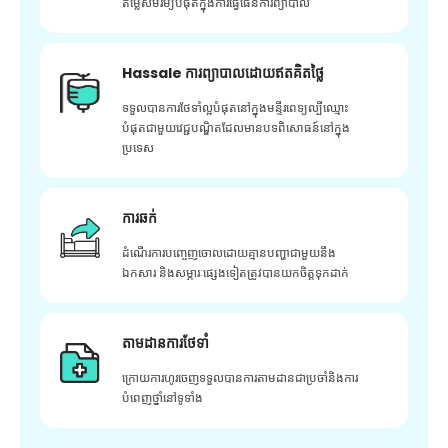
តម្លៃសមរម្យបំផុតក្នុងការធ្វើផែនការព្យាបាល
Hassale ការព្យាបាលដោយឥតគិតថ្លៃ
ទទួលបានការថែទាំល្អបំផុតនៅក្នុងមន្ទីរពេទ្យល្បីឈ្មោះ
បំផុតជាមួយវេជ្ជបណ្ឌិតដែលមានបទពិសោធន៍នៅក្នុង
ប្រទេស
ការឆក់
ដំណើរការបញ្ចេញចោលដោយគ្មានបញ្ហាជាមួយនឹង
ឯកសារ និងសម្ភារៈផ្សេងទៀតត្រូវបានយកចិត្តទុកដាក់
តាមដានការថែទាំ
ក្រោយ​ការ​ហូរ​ចេញ​ទទួល​បាន​ការ​តាមដាន​ជា​ប្រចាំ​និង​ការ​
បំពេញ​ថ្នាំ​នៅ​ទូទាំង​