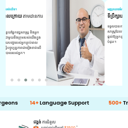
អត្ថប្រយោជន៍របស់យើង។
អត
ទីប្រឹក្សាវេជ្ជសាស្ត្រ
ជំនួយ
វ
យ
ទទួលបានការគាំទ្រជាប្រចាំពីអ្នកប្រឹក្សាវេជ្ជ
សាស្ត្រដែលមានបទពិសោធន៍របស់យើង។
ក
ផ្តល់ឱ្យអ្នកនូវដំបូន្មាន និងការណែនាំដ៏ល្អ
វ
បំផុត។
ប
ក្
ព
ឡ
14+
Language Support
500+
Treatment
ជង្គង់
ការជំនួស
*
កញ្ចប់ចាប់ផ្តើមនៅ
$3500