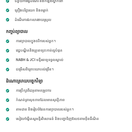
ជំនួយការធ្វើដំណើរ និងកន្លែងស្នាក់នៅ
គ្រឿងបរិក្ខារយក និងទម្លាក់
ដំណើរការឯកសារងាយស្រួល
កញ្ចប់ព្យាបាល
ការព្យាបាលក្នុងថវិការបស់អ្នក។
វេជ្ជបណ្ឌិតនិងគ្រូពេទ្យវះកាត់ល្អបំផុត
NABH & JCI មន្ទីរពេទ្យទទួលស្គាល់
ជម្រើសពិគ្រោះយោបល់ច្រើន។
ដំណោះស្រាយបច្ចេកវិទ្យា
ការប្រឹក្សាវីដេអូតាមតម្រូវការ
កំណត់ត្រាសុខភាពដែលមានសុវត្ថិភាព
តាមដាន និងរៀបចំផែនការព្យាបាលរបស់អ្នក។
សៀវភៅធ្វើតេស្តមន្ទីរពិសោធន៍ និងបញ្ជាទិញឱសថតាមអ៊ីនធឺណិត