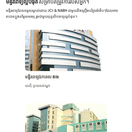
មន្ទីរពេទ្យល្អបំផុត
សម្រាប់តម្រូវការរបស់អ្នក។
មន្ទីរពេទ្យដែលទទួលស្គាល់ដោយ JCI & NABH ជាមួយនឹងគ្រឿងបរិក្ខារទំនើបៗដែលអាច
រកបានក្នុងតម្លៃសមរម្យ រួមជាមួយបុគ្គលិកពេទ្យល្អបំផុត។
មន្ទីរពេទ្យឯកទេស Blk
ដេលី
,
ប្រទេសឥណ្ឌា