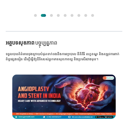
អត្ថបទសុខភាព
បច្ចុប្បន្នភាព
ទទួលបានព័ត៌មានចុងក្រោយបំផុតទាក់ទងនឹងការព្យាបាល នីតិវិធី លក្ខខណ្ឌ និងតម្រូវការពាក់
ព័ន្ធផ្សេងទៀត ដើម្បីធ្វើឱ្យជីវិតរបស់អ្នកមានសុខភាពល្អ និងប្រសើរជាងមុន។