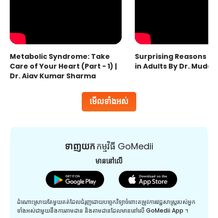
Metabolic Syndrome: Take
Surprising Reasons fo
Care of Your Heart (Part - 1) |
in Adults By Dr. Mudas
Dr. Ajay Kumar Sharma
មើលទាំងអស់
ទាញយក
កម្មវិធី GoMedii
មាននៅលើ
ដំណោះស្រាយតែមួយគត់ដែលជំរុញដោយបច្ចេកវិទ្យាចំពោះតម្រូវការវេជ្ជសាស្រ្តរបស់អ្នក
ទាំងអស់ជាមួយនឹងការតាមដាន និងតាមដានដែលមាននៅលើ GoMedii App ។