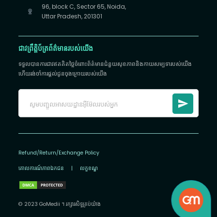
96, block C, Sector 65, Noida,
Uttar Pradesh, 201301
ជាវព្រឹត្តិប័ត្រព័ត៌មានរបស់យើង
ទទួលបានការជាវឥតគិតថ្លៃចំពោះព័ត៌មានជំនួយសុខភាពនិងកាយសម្បទារបស់យើង
ហើយរង់ចាំការផ្តល់ជូនចុងក្រោយរបស់យើង
Refund/Return/Exchange Policy
គោលការណ៍​ភាព​ឯកជន
|
លក្ខខណ្ឌ
© 2023 GoMedii ។ រក្សា​រ​សិទ្ធ​គ្រប់យ៉ាង