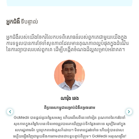
អ្នកជំងឺ
ទីបន្ទាល់
អ្នកជំងឺរបស់យើងចែករំលែកបទពិសោធន៍របស់ពួកគេជាមួយយើងក្នុង
ការទទួលបានការថែទាំសុខភាពដែលមានគុណភាពល្អបំផុតក្នុងដំណើរ
នៃការព្យាបាលរបស់ពួកគេ ដើម្បីបង្កើតចំណងដ៏ល្អសម្រាប់អនាគត។
សានដាដាស
ពីបង់ក្លាដែសសម្រាប់ជំងឺក្រពះពោះវៀន
ខ្ញុំបានថ្លែងអំណរគុណដល់កូនប្រុសរបស់ខ្ញុំ និងក្រុមដ៏អស្ចារ្យរបស់ GoMedii ដែល
បានជួយខ្ញុំក្នុងការធ្វើដំណើររបស់ខ្ញុំពីបង់ក្លាដែសទៅកាន់ប្រទេសឥណ្ឌាដើម្បីទទួលការ
ព្យាបាល។ យើងបានធ្វើការជ្រើសរើសត្រឹមត្រូវក្នុងការជ្រើសរើស GoMedii ។ ពួកគេ
សូម្បីតែបន្ទាប់ពីការព្យាបាលរក្សាទំនាក់ទំនងដ៏ល្អជាមួយយើង