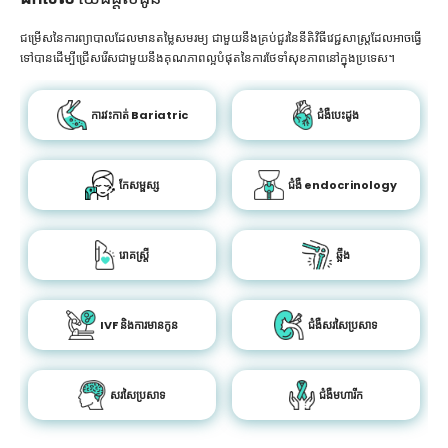
ជម្រើសនៃការព្យាបាលដែលមានតម្លៃសមរម្យ ជាមួយនឹងគ្រប់ជួរនៃនីតិវិធីវេជ្ជសាស្រ្តដែលអាចធ្វើ
ទៅបានដើម្បីជ្រើសរើសជាមួយនឹងគុណភាពល្អបំផុតនៃការថែទាំសុខភាពនៅក្នុងប្រទេស។
ការវះកាត់ Bariatric
ជំងឺបេះដូង
កែសម្ផស្ស
ជំងឺ endocrinology
រោគស្ត្រី
ឆ្អឹង
IVF និងការមានកូន
ជំងឺសរសៃប្រសាទ
សរសៃប្រសាទ
ជំងឺមហារីក