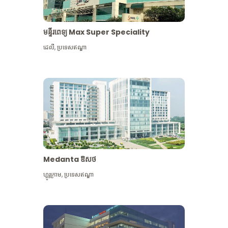
មន្ទីរពេទ្យ Max Super Speciality
ដេលី
,
ប្រទេសឥណ្ឌា
Medanta ឱសថ
ហ្គូរូក្រាម
,
ប្រទេសឥណ្ឌា