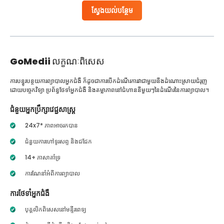
ស្វែងយល់បន្ថែម
GoMedii
លក្ខណៈពិសេស
ការបន្ធូរបន្ថយការព្យាបាលអ្នកជំងឺ ក៏ដូចជាការបើកដំណើរការវាជាមួយនឹងដំណោះស្រាយជំរុញ
ដោយបច្ចេកវិទ្យា ប្រព័ន្ធថែទាំអ្នកជំងឺ និងតម្លាភាពនៅជំហាននីមួយៗនៃដំណើរនៃការព្យាបាល។
ជំនួយអ្នកប្រឹក្សាវេជ្ជសាស្ត្រ
24x7* ភាពអាចរកបាន
ជំនួយការហៅទូរសព្ទ និងជជែក
14+ ភាសាគាំទ្រ
ការណែនាំអំពីការព្យាបាល
ការថែទាំអ្នកជំងឺ
បុគ្គលិកពិសេសនៅមន្ទីរពេទ្យ