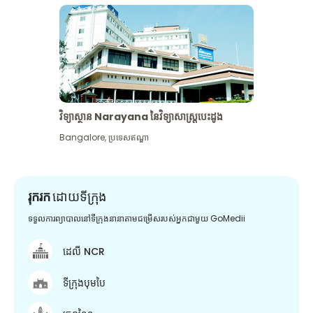
វិទ្យាស្ថាន Narayana នៃវិទ្យាសាស្រ្តបេះដូង
Bangalore
,
ប្រទេសឥណ្ឌា
រុករក
ដោយទីក្រុង
ទទួលការព្យាបាលនៅទីក្រុងនានាតាមជម្រើសរបស់អ្នកជាមួយ GoMedii
ដេលី NCR
ទីក្រុងបុមបៃ