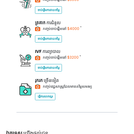
ចាប់ផ្តើមការវាយតម្លៃ
ត្រគាក
ការជំនួស
*
កញ្ចប់ចាប់ផ្តើមនៅ
$4000
ចាប់ផ្តើមការវាយតម្លៃ
IVF
ការព្យាបាល
*
កញ្ចប់ចាប់ផ្តើមនៅ
$3200
ចាប់ផ្តើមការវាយតម្លៃ
រុករក
ច្រើនទៀត
កញ្ចប់វេជ្ជសាស្ត្រដែលមានតម្លៃសមរម្យ
ផ្ញើការសាកសួរ
ឯកទេស
យើងផ្តល់ជូន