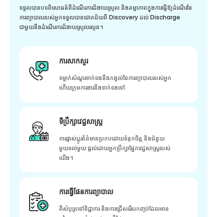
ទទួលបានបទពិសោធន៍ពីដំណើរការដ៏ងាយស្រួល និងតម្លាភាពក្នុងការធ្វើឱ្យដំណើរនៃ
ការព្យាបាលរបស់អ្នកទទួលបានជោគជ័យពី Discovery ដល់ Discharge
ជាមួយនឹងដំណើរការដ៏ងាយស្រួលរលូន។
ការសាកសួរ
ទម្លាក់សំណួរទាក់ទងនឹងកង្វល់នៃការព្យាបាលរបស់អ្នក
ហើយក្រុមការងារនឹងទាក់ទងទៅ
ទីប្រឹក្សាវេជ្ជសាស្ត្រ
ការផ្លាស់ប្តូរព័ត៌មានប្រកបដោយទំនុកចិត្ត និងជំនួយ
មួយទល់មួយ ផ្តល់ដោយអ្នកប្រឹក្សាផ្នែកវេជ្ជសាស្រ្តរបស់
យើង។
ការធ្វើផែនការព្យាបាល
ពីសំបុត្រទៅទិដ្ឋាការ និងការជ្រើសរើសកញ្ចប់ដែលមាន