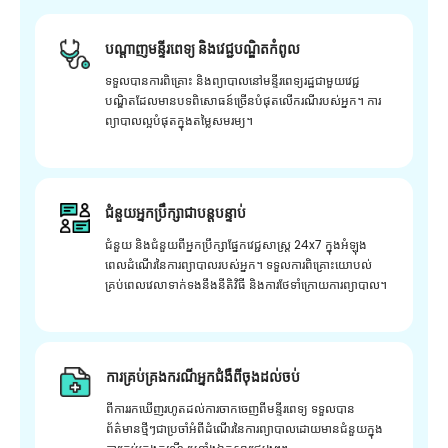
បណ្តាញមន្ទីរពេទ្យ និងវេជ្ជបណ្ឌិតកំពូល
ទទួលបានការពិគ្រោះ និងព្យាបាលនៅមន្ទីរពេទ្យរដ្ឋជាមួយវេជ្ជ
បណ្ឌិតដែលមានបទពិសោធន៍ច្រើនបំផុតលើករណីរបស់អ្នក។ ការ
ព្យាបាលល្អបំផុតក្នុងតម្លៃសមរម្យ។
ជំនួយអ្នកប្រឹក្សាជាបន្តបន្ទាប់
ជំនួយ និងជំនួយពីអ្នកប្រឹក្សាផ្នែកវេជ្ជសាស្រ្ត 24x7 ក្នុងអំឡុង
ពេលដំណើរនៃការព្យាបាលរបស់អ្នក។ ទទួលការពិគ្រោះយោបល់
គ្រប់ពេលវេលាទាក់ទងនឹងនីតិវិធី និងការថែទាំក្រោយការព្យាបាល។
ការគ្រប់គ្រងករណីអ្នកជំងឺពីចុងដល់ចប់
ពីការរកឃើញរហូតដល់ការចាកចេញពីមន្ទីរពេទ្យ ទទួលបាន
ព័ត៌មានថ្មីៗជាប្រចាំអំពីដំណើរនៃការព្យាបាលដោយមានជំនួយក្នុង