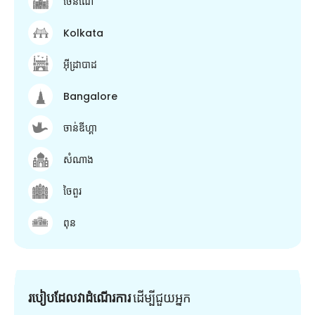
ចេនណៃ
Kolkata
អ៊ីដ្រាបាដ
Bangalore
ចាន់ឌីហ្គា
សំណាង
ចៃពួរ
ពុន
របៀបដែលវាដំណើរការ
ដើម្បី​ជួយ​អ្នក