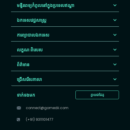
មន្ទីរពេទ្យកំពូលនៅក្នុងប្រទេសឥណ្ឌា
ឯកទេសវេជ្ជសាស្ត្រ
ការព្យាបាលឯកទេស
លក្ខណៈពិសេស
ព័ត៌មាន
ជ្រើសរើស​ភាសា
ទាក់ទងមក
ក្លាយជាដៃគូ
connect@gomedii.com
(+91) 9311101477