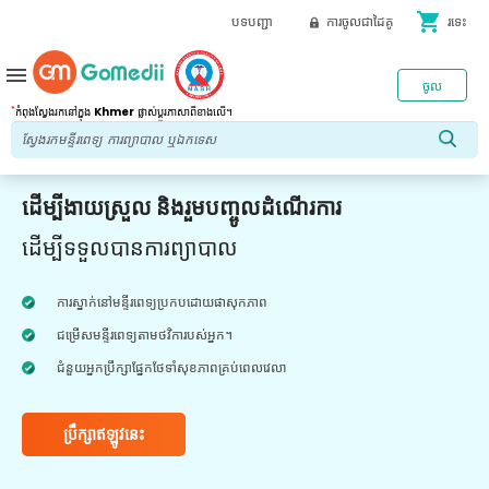
shopping_cart
បទបញ្ជា
ការចូលជាដៃគូ
រទេះ
menu
ចូល
*
កំពុងស្វែងរកនៅក្នុង
Khmer
ផ្លាស់ប្តូរភាសាពីខាងលើ។
ដើម្បីងាយស្រួល និងរួមបញ្ចូលដំណើរការ
ដើម្បីទទួលបានការព្យាបាល
ការស្នាក់នៅមន្ទីរពេទ្យប្រកបដោយផាសុកភាព
ជម្រើសមន្ទីរពេទ្យតាមថវិការបស់អ្នក។
ជំនួយអ្នកប្រឹក្សាផ្នែកថែទាំសុខភាពគ្រប់ពេលវេលា
ប្រឹក្សាឥឡូវនេះ