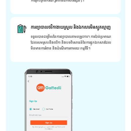
ការគ្រប់គ្រងករណី រួមទាំងឯកសារផ្សេងៗ។
ការព្យាបាលថវិកាងាយស្រួល និងឯកសារមិនស្មុគស្មាញ
ទទួលបានជម្រើសនៃការព្យាបាលតាមតម្រូវការ។ ការប៉ាន់ប្រមាណ
ដែលសមស្របនឹងថវិកា និងបទពិសោធន៍នៃការផ្ទុកឯកសារដែល
មិនមានការរំខាន និងដំណើរការតាមរយៈកម្មវិធី។