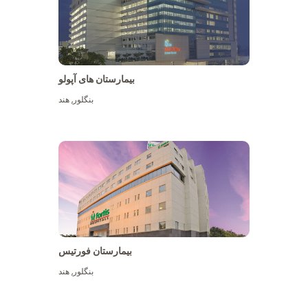
بیمارستان های آپولو
بنگلور
,
هند
بیشتر ببینید
بیمارستان فورتیس
بنگلور
,
هند