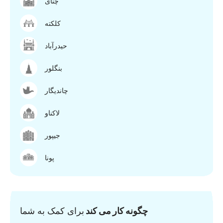
چنای
کلکته
حیدرآباد
بنگلور
چاندیگار
لاکناو
جیپور
پونا
چگونه کار می کند
برای کمک به شما