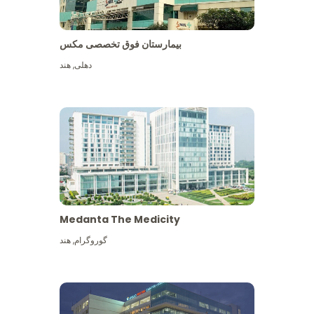
بیمارستان فوق تخصصی مکس
دهلی
,
هند
Medanta The Medicity
گوروگرام
,
هند