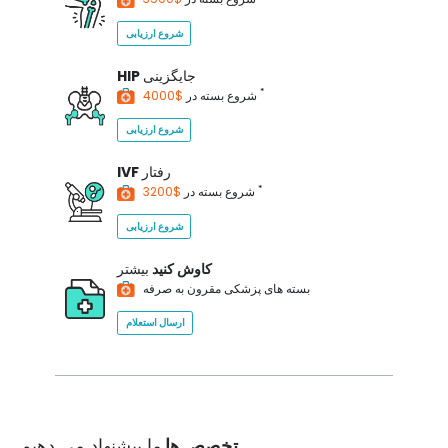
شروع ارزیابی
جایگزینی
HIP
*
$4000
شروع بسته در
شروع ارزیابی
رفتار
IVF
*
$3200
شروع بسته در
شروع ارزیابی
کاوش کنید
بیشتر
بسته های پزشکی مقرون به صرفه
ارسال استعلام
تخصص ها
ما پیشنهاد می دهیم