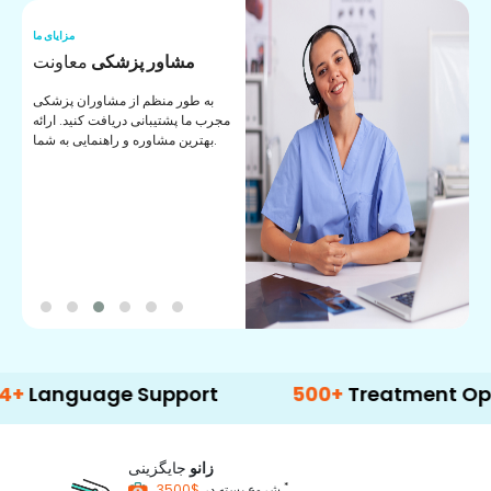
ما
مزایای ما
ا
مشاور پزشکی
معاونت
ن
به طور منظم از مشاوران پزشکی
ان
مجرب ما پشتیبانی دریافت کنید. ارائه
ی
بهترین مشاوره و راهنمایی به شما.
guage Support
500+
Treatment Options
زانو
جایگزینی
*
$3500
شروع بسته در