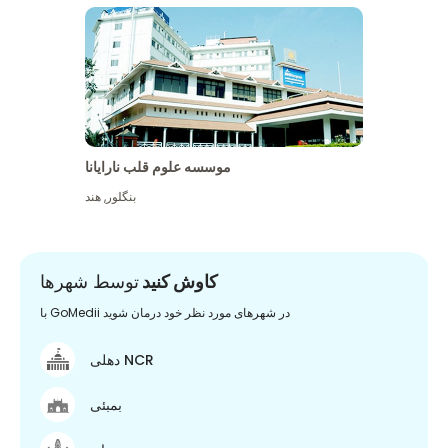
موسسه علوم قلب نارایانا
بنگلور
,
هند
کاوش کنید
توسط شهرها
با GoMedii در شهرهای مورد نظر خود درمان شوید
دهلی NCR
بمبئی