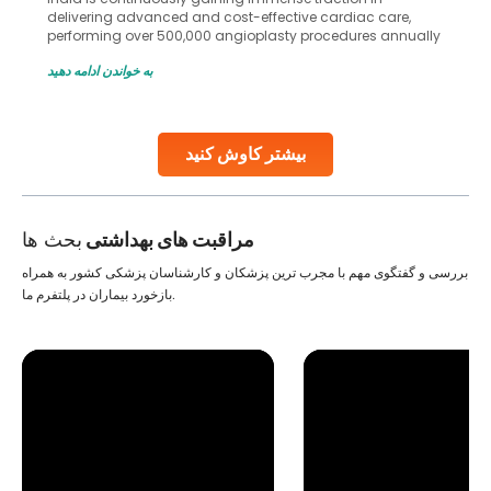
delivering advanced and cost-effective cardiac care,
performing over 500,000 angioplasty procedures annually
with a success rate exceeding 90%. Patients across the
به خواندن ادامه دهید
globe are searching for treatments like angioplasty and
stent placement in Indian hospitals, owing to the
combination of high-quality care and affordability.
Studies, such as one published
بیشتر کاوش کنید
Continue Reading
مراقبت های بهداشتی
بحث ها
بررسی و گفتگوی مهم با مجرب ترین پزشکان و کارشناسان پزشکی کشور به همراه
بازخورد بیماران در پلتفرم ما.