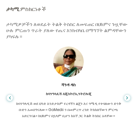
ታካሚ
ምስክርነቶች
ታካሚዎቻችን ለወደፊት ትልቅ ትስስር ለመፍጠር በህክምና ጉዟቸው
ሁሉ ምርጡን ጥራት ያለው የጤና እንክብካቤ በማግኘት ልምዳቸውን
ያካፍሉ።
ሻንዳ ዳስ
ከባንግላዴሽ ለጂስትሮኢንትሮሎጂ
ከባንግላዲሽ ወደ ህንድ እንድታከም የረዳኝን ልጄን እና ጎሜዲ የተባለውን ድንቅ
ቡድን አመሰግናለው። GoMedii ን በመምረጥ ረገድ ትክክለኛውን ምርጫ
አድርገናል። ከህክምና በኋላም ቢሆን ከእኛ ጋር ትልቅ ትስስር አላቸው።