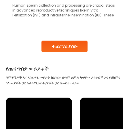
Human sperm collection and processing are critical steps
in advanced reproductive techniques like In Vitro
Fertilization (IVF) and intrauterine insemination (IUI). These
methods enable medical professionals to tackle fertility
challenges and help couples achieve their dream of
parenthood. Skilled technicians collect sperm using
specialized procedures to ensure optimal quality. Once
collected, they process the
ተጨማሪ ያስሱ
Continue Reading
የጤና ጥበቃ
ውይይቶች
ግምገማዎች እና አስፈላጊ ውይይት ከአገሪቱ በጣም ልምድ ካላቸው ዶክተሮች እና የህክምና
ባለሙያዎች ጋር ከታካሚ አስተያየቶች ጋር በመድረክ ላይ።