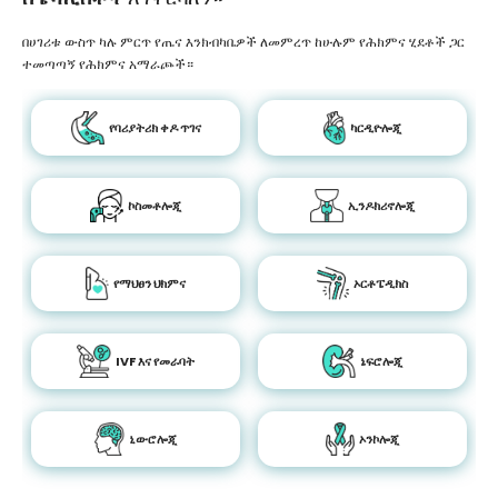
በሀገሪቱ ውስጥ ካሉ ምርጥ የጤና እንክብካቤዎች ለመምረጥ ከሁሉም የሕክምና ሂደቶች ጋር
ተመጣጣኝ የሕክምና አማራጮች።
የባሪያትሪክ ቀዶ ጥገና
ካርዲዮሎጂ
ኮስመቶሎጂ
ኢንዶክሪኖሎጂ
የማህፀን ህክምና
ኦርቶፔዲክስ
IVF እና የመራባት
ኔፍሮሎጂ
ኒውሮሎጂ
ኦንኮሎጂ