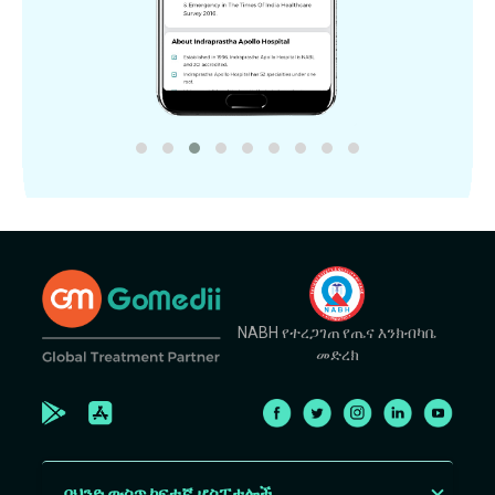
NABH የተረጋገጠ የጤና እንክብካቤ
መድረክ
በህንድ ውስጥ ከፍተኛ ሆስፒታሎች