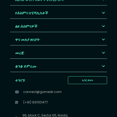
የሕክምና ስፔሻሊስቶች
ልዩ ሕክምናዎች
ዋና መለያ ጸባያት
መረጃ
ቋንቋ ይምረጡ
ተገናኙ
አጋር ይሁኑ
connect@gomedii.com
(+91) 9311101477
96, block C, Sector 65, Noida,