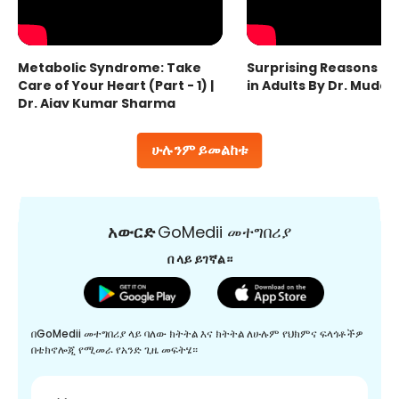
Metabolic Syndrome: Take
Surprising Reasons fo
Care of Your Heart (Part - 1) |
in Adults By Dr. Mudas
Dr. Ajay Kumar Sharma
ሁሉንም ይመልከቱ
አውርድ
GoMedii መተግበሪያ
በ ላይ ይገኛል።
በGoMedii መተግበሪያ ላይ ባለው ክትትል እና ክትትል ለሁሉም የህክምና ፍላጎቶችዎ
በቴክኖሎጂ የሚመራ የአንድ ጊዜ መፍትሄ።