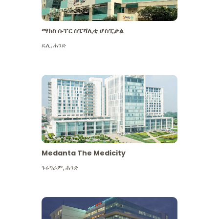
ማክስ ሱፐር ስፔሻሊቲ ሆስፒታል
ዴሊ
,
ሕንድ
Medanta The Medicity
ጉሩግራም
,
ሕንድ