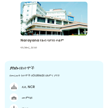
Narayana የልብ ሳይንስ ተቋም
ባንጋሎር
,
ሕንድ
ያስሱ
በከተሞች
በመረጡት ከተሞች በGoMedii ህክምና ያግኙ
ዴሊ NCR
ሙምባይ