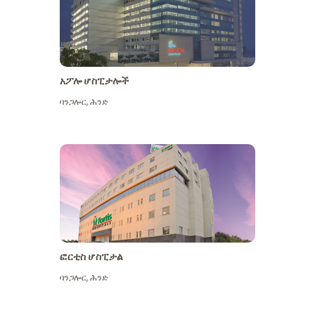
አፖሎ ሆስፒታሎች
ባንጋሎር
,
ሕንድ
ተጨማሪ ይመልከቱ
ፎርቲስ ሆስፒታል
ባንጋሎር
,
ሕንድ