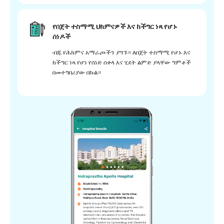
የበጀት ተስማሚ ህክምናዎች እና ከችግር ነጻ የሆኑ
ሰነዶች
ብጁ የሕክምና አማራጮችን ያግኙ። ለበጀት ተስማሚ የሆኑ እና
ከችግር ነጻ የሆነ የሰነድ ሰቀላ እና ሂደት ልምድ ያላቸው ግምቶች
በመተግበሪያው በኩል።