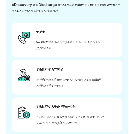
ከDiscovery ወደ Discharge በቀላል ሂደት የህክምና ጉዞዎን የተሳካ ለማድረግ
ቀላል እና ግልፅ ሂደትን ይለማመዱ።
ጥያቄ
ስለ ህክምናዎ ጉዳይ ጥያቄዎችን ይተዉ እና ቡድኑ
ያነጋግራል።
የሕክምና አማካሪ
ታማኝ የመረጃ ልውውጥ እና አንድ በአንድ በህክምና
አማካሪያችን የቀረበ
የሕክምና እቅድ ማውጣት
ከቲኬት እስከ ቪዛ እና በሕክምና እቅድ ውስጥ በጣም
ተመጣጣኝ ፓኬጆችን መምረጥ