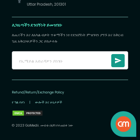
Uttar Pradesh, 201301
ለጋዜጣችን ደንበኝነት ይመዝገቡ
ለጤናችን እና ለአካል ብቃት ጥቆማችን ነፃ የደንበኝነት ምዝገባን ያግኙ እና ከቅርብ
ጊዜ አቅርቦቶቻችን ጋር ይከታተሉ
Refund/Return/Exchange Policy
የ ግል የሆነ
|
ውሎች እና ሁኔታዎች
© 2023 GoMedii. መብቱ በህግ የተጠበቀ ነው