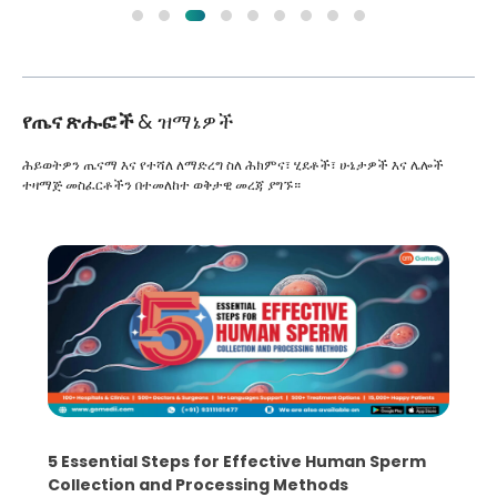
የጤና ጽሑፎች
& ዝማኔዎች
ሕይወትዎን ጤናማ እና የተሻለ ለማድረግ ስለ ሕክምና፣ ሂደቶች፣ ሁኔታዎች እና ሌሎች
ተዛማጅ መስፈርቶችን በተመለከተ ወቅታዊ መረጃ ያግኙ።
5 Essential Steps for Effective Human Sperm
Collection and Processing Methods