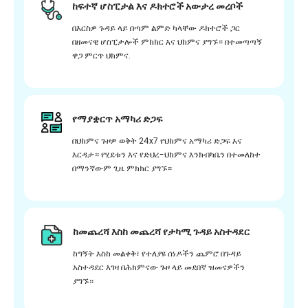
ከፍተኛ ሆስፒታል እና ዶክተሮች አውታረ መረቦች
በእርስዎ ጉዳይ ላይ በጣም ልምድ ካላቸው ዶክተሮች ጋር
በዘመናዊ ሆስፒታሎች ምክክር እና ህክምና ያግኙ። በተመጣጣኝ
ዋጋ ምርጥ ህክምና.
የማያቋርጥ አማካሪ ድጋፍ
በህክምና ጉዞዎ ወቅት 24x7 የህክምና አማካሪ ድጋፍ እና
እርዳታ። የሂደቱን እና የድህረ-ህክምና እንክብካቤን በተመለከተ
በማንኛውም ጊዜ ምክክር ያግኙ።
ከመጨረሻ እስከ መጨረሻ የታካሚ ጉዳይ አስተዳደር
ከግኝት እስከ መልቀቅ፣ የተለያዩ ሰነዶችን ጨምሮ በጉዳይ
አስተዳደር እገዛ በሕክምናው ጉዞ ላይ መደበኛ ዝመናዎችን
ያግኙ።