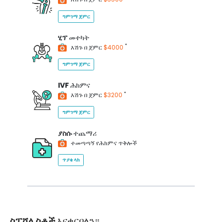
ግምገማ ጀምር
ሂፕ
መተካት
*
እሽጉ በ ጀምር
$4000
ግምገማ ጀምር
IVF
ሕክምና
*
እሽጉ በ ጀምር
$3200
ግምገማ ጀምር
ያስሱ
ተጨማሪ
ተመጣጣኝ የሕክምና ጥቅሎች
ጥያቄ ላክ
ስፔሻሊስቶች
እናቀርባለን።