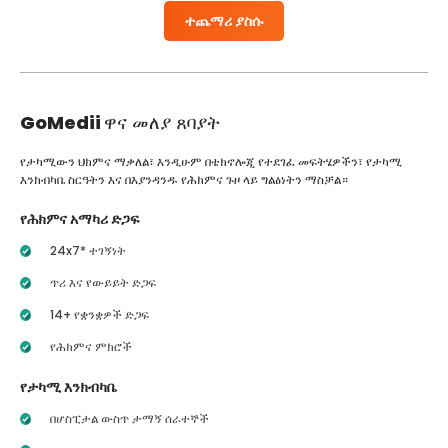
ተጨማሪ ያስሱ
GoMedii
ዋና መለያ ጸባያት
የታካሚውን ህክምና ማቃለል፣ እንዲሁም በቴክኖሎጂ የተደገፈ መፍትሄዎችን፣ የታካሚ
እንክብካቤ ስርዓትን እና በእያንዳንዱ የሕክምና ጉዞ ላይ ግልፅነትን ማስቻል።
የሕክምና አማካሪ ድጋፍ
24x7* ተገኝነት
ጥሪ እና የውይይት ድጋፍ
14+ የቋንቋዎች ድጋፍ
የሕክምና ምክሮች
የታካሚ እንክብካቤ
በሆስፒታል ውስጥ ታማኝ ሰራተኞች