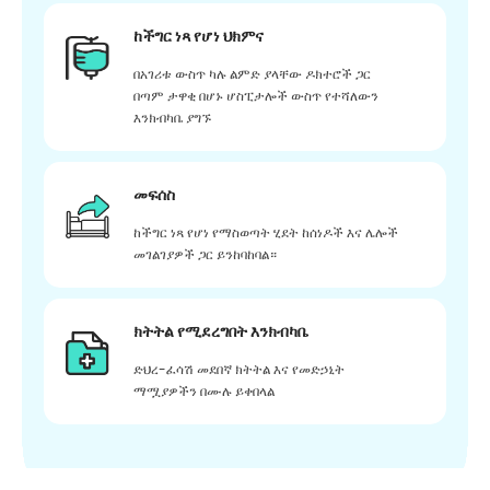
ከችግር ነጻ የሆነ ህክምና
በአገሪቱ ውስጥ ካሉ ልምድ ያላቸው ዶክተሮች ጋር
በጣም ታዋቂ በሆኑ ሆስፒታሎች ውስጥ የተሻለውን
እንክብካቤ ያግኙ
መፍሰስ
ከችግር ነጻ የሆነ የማስወጣት ሂደት ከሰነዶች እና ሌሎች
መገልገያዎች ጋር ይንከባከባል።
ክትትል የሚደረግበት እንክብካቤ
ድህረ-ፈሳሽ መደበኛ ክትትል እና የመድኃኒት
ማሟያዎችን በሙሉ ይቀበላል