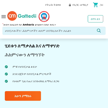
shopping_cart
የትራክ ትዕዛዝ
የአጋር መግቢያ
ጋሪ
menu
ስግን እን
*
ውስጥ በመፈለግ ላይ
Amharic
ቋንቋውን ከላይ ቀይር።
ሂደቱን ለማቃለል እና ለማዋሃድ
ሕክምናውን ለማግኘት
ምቹ የሆስፒታል ቆይታ
እንደ በጀትዎ የሆስፒታል ምርጫዎች
የሁሉም ጊዜ የጤና እንክብካቤ አማካሪ ድጋፍ
አሁን ያማክሩ