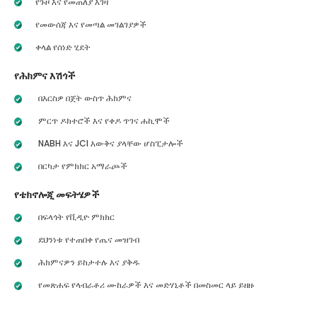
የጉዞ እና የመጠለያ እገዛ
የመውሰጃ እና የመጣል መገልገያዎች
ቀላል የሰነድ ሂደት
የሕክምና እሽጎች
በእርስዎ በጀት ውስጥ ሕክምና
ምርጥ ዶክተሮች እና የቀዶ ጥገና ሐኪሞች
NABH እና JCI እውቅና ያላቸው ሆስፒታሎች
በርካታ የምክክር አማራጮች
የቴክኖሎጂ መፍትሄዎች
በፍላጎት የቪዲዮ ምክክር
ደህንነቱ የተጠበቀ የጤና መዝገብ
ሕክምናዎን ይከታተሉ እና ያቅዱ
የመጽሐፍ የላብራቶሪ ሙከራዎች እና መድሃኒቶች በመስመር ላይ ይዘዙ