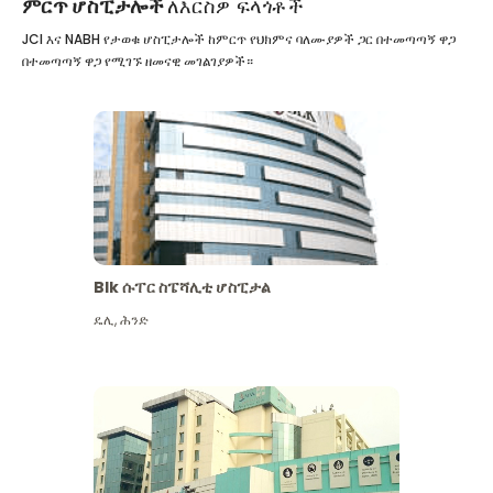
ምርጥ ሆስፒታሎች
ለእርስዎ ፍላጎቶች
JCI እና NABH የታወቁ ሆስፒታሎች ከምርጥ የህክምና ባለሙያዎች ጋር በተመጣጣኝ ዋጋ
በተመጣጣኝ ዋጋ የሚገኙ ዘመናዊ መገልገያዎች።
Blk ሱፐር ስፔሻሊቲ ሆስፒታል
ዴሊ
,
ሕንድ