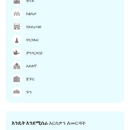
ቼናይ
ኮልካታ
ሃይደራባድ
ባንጋሎር
ቻንዲጋርህ
እድለኛ
ጃፑር
ፑን
እንዴት እንደሚሰራ
እርስዎን ለመርዳት