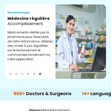
Nos avantages
N
Médecine régulière
S
Accomplissement
D
s
Médicaments vérifiés par la
g
pharmacie pour l'exécution
c
de votre ordonnance. obtenez
l
des mises à jour régulières
sur le reclassement et
commandez facilement via
notre application.
00+
Doctors & Surgeons
14+
Language Suppo
Genou
Remplacement