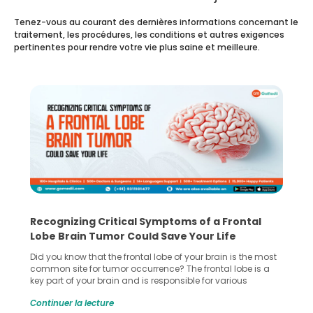
Tenez-vous au courant des dernières informations concernant le
traitement, les procédures, les conditions et autres exigences
pertinentes pour rendre votre vie plus saine et meilleure.
Recognizing Critical Symptoms of a Frontal
Lobe Brain Tumor Could Save Your Life
Did you know that the frontal lobe of your brain is the most
common site for tumor occurrence? The frontal lobe is a
key part of your brain and is responsible for various
important functions in your body. Any sort of damage or
Continuer la lecture
harm to it can lead to serious complications. However, with