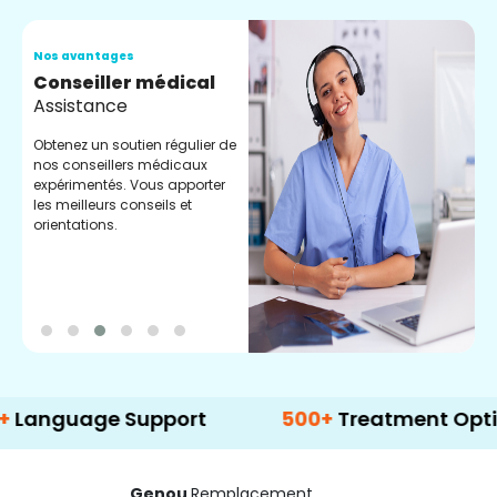
Nos avantages
N
Conseiller médical
V
Assistance
C
Obtenez un soutien régulier de
C
nos conseillers médicaux
n
expérimentés. Vous apporter
e
les meilleurs conseils et
t
orientations.
p
d
age Support
500+
Treatment Options
Genou
Remplacement