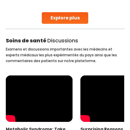
stent placement in Indian hospitals, owing to the
combination of high-quality care and affordability.
Studies, such as one published
Explore plus
Continue Reading
Soins de santé
Discussions
Examens et discussions importantes avec les médecins et
experts médicaux les plus expérimentés du pays ainsi que les
commentaires des patients sur notre plateforme.
Metabolic Syndrome: Take
Surprising Reasons fo