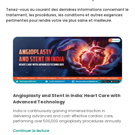
Tenez-vous au courant des dernières informations concernant le
traitement, les procédures, les conditions et autres exigences
pertinentes pour rendre votre vie plus saine et meilleure.
Angioplasty and Stent in India: Heart Care with
Advanced Technology
India is continuously gaining immense traction in
delivering advanced and cost-effective cardiac care,
performing over 500,000 angioplasty procedures annually
with a success rate exceeding 90%. Patients across the
Continuer la lecture
globe are searching for treatments like angioplasty and