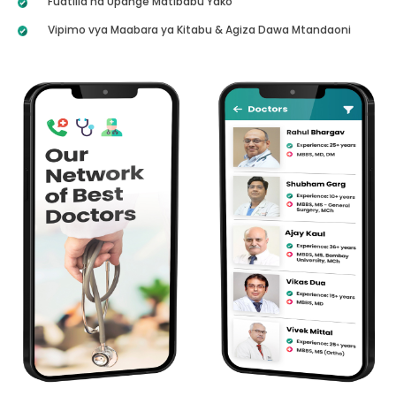
Fuatilia na Upange Matibabu Yako
Vipimo vya Maabara ya Kitabu & Agiza Dawa Mtandaoni