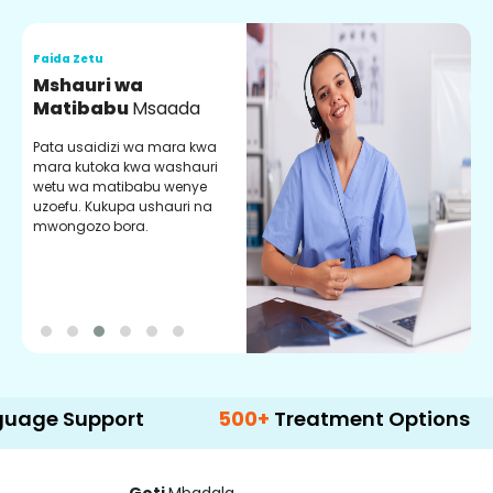
Faida Zetu
F
Mshauri wa
V
Matibabu
Msaada
U
Pata usaidizi wa mara kwa
U
mara kutoka kwa washauri
m
wetu wa matibabu wenye
z
uzoefu. Kukupa ushauri na
w
mwongozo bora.
b
upport
500+
Treatment Options