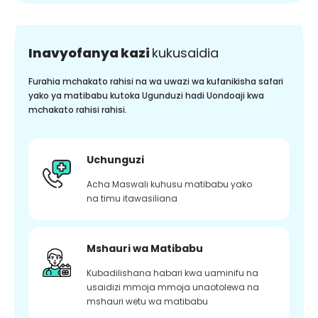
Inavyofanya kazi
kukusaidia
Furahia mchakato rahisi na wa uwazi wa kufanikisha safari
yako ya matibabu kutoka Ugunduzi hadi Uondoaji kwa
mchakato rahisi rahisi.
Uchunguzi
Acha Maswali kuhusu matibabu yako
na timu itawasiliana
Mshauri wa Matibabu
Kubadilishana habari kwa uaminifu na
usaidizi mmoja mmoja unaotolewa na
mshauri wetu wa matibabu