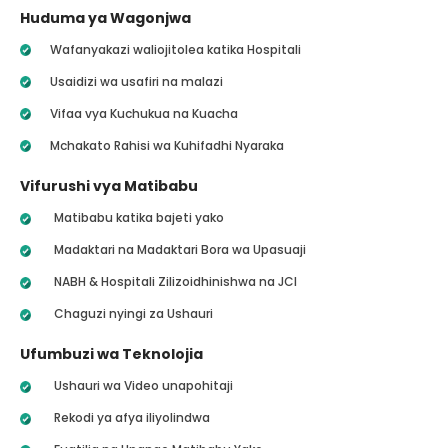
Huduma ya Wagonjwa
Wafanyakazi waliojitolea katika Hospitali
Usaidizi wa usafiri na malazi
Vifaa vya Kuchukua na Kuacha
Mchakato Rahisi wa Kuhifadhi Nyaraka
Vifurushi vya Matibabu
Matibabu katika bajeti yako
Madaktari na Madaktari Bora wa Upasuaji
NABH & Hospitali Zilizoidhinishwa na JCI
Chaguzi nyingi za Ushauri
Ufumbuzi wa Teknolojia
Ushauri wa Video unapohitaji
Rekodi ya afya iliyolindwa