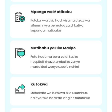
Mpango wa Matibabu
Kutoka kwa tikiti hadi visa na uteuzi wa
vifurushi vya bei nafuu zaidi katika
kupanga matibabu
Matibabu ya Bila Malipo
Pata huduma bora zaidi katika
hospitali zinazotambulika zenye
madaktari wenye uzoefu nchini
Kutokwa
Mchakato wa kutokwa bila usumbufu
na nyaraka na vifaa vingine hutunzwa