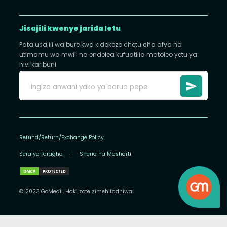
Jisajili kwenye jarida letu
Pata usajili wa bure kwa kidokezo chetu cha afya na
utimamu wa mwili na endelea kufuatilia matoleo yetu ya
hivi karibuni
Refund/Return/Exchange Policy
Sera ya faragha
|
Sheria na Masharti
© 2023 GoMedii. Haki zote zimehifadhiwa