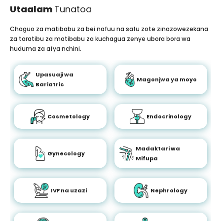
Utaalam
Tunatoa
Chaguo za matibabu za bei nafuu na safu zote zinazowezekana
za taratibu za matibabu za kuchagua zenye ubora bora wa
huduma za afya nchini.
Upasuaji wa
Magonjwa ya moyo
Bariatric
Cosmetology
Endocrinology
Madaktari wa
Gynecology
Mifupa
IVF na uzazi
Nephrology