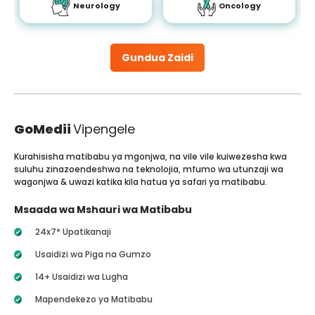
Neurology
Oncology
Gundua Zaidi
GoMedii
Vipengele
Kurahisisha matibabu ya mgonjwa, na vile vile kuiwezesha kwa
suluhu zinazoendeshwa na teknolojia, mfumo wa utunzaji wa
wagonjwa & uwazi katika kila hatua ya safari ya matibabu.
Msaada wa Mshauri wa Matibabu
24x7* Upatikanaji
Usaidizi wa Piga na Gumzo
14+ Usaidizi wa Lugha
Mapendekezo ya Matibabu