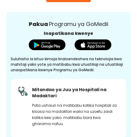
Pakua
Programu ya GoMedii
Inapatikana kwenye
Suluhisho la kituo kimoja linaloendeshwa na teknolojia kwa
mahitaji yako yote ya matibabu kwa ufuatiliaji na ufuatiliaji
unaopatikana kwenye Programu ya GoMedii.
Mitandao ya Juu ya Hospitali na
Madaktari
Pata ushauri na matibabu katika hospitali za
kisasa na madaktari walio na uzoefu zaidi
katika kesi yako. matibabu bora kwa
gharama nafuu.