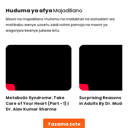
Huduma ya afya
Majadiliano
Maoni na majadiliano muhimu na madaktari na wataalam wa
matibabu wenye uzoefu zaidi nchini pamoja na maoni ya
wagonjwa kwenye jukwaa letu.
Metabolic Syndrome: Take
Surprising Reasons fo
Care of Your Heart (Part - 1) |
in Adults By Dr. Mudas
Dr. Ajay Kumar Sharma
Tazama zote