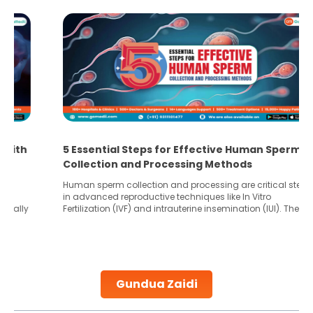
5 Essential Steps for Effective Human Sperm
Collection and Processing Methods
Human sperm collection and processing are critical steps
in advanced reproductive techniques like In Vitro
Fertilization (IVF) and intrauterine insemination (IUI). These
methods enable medical professionals to tackle fertility
challenges and help couples achieve their dream of
parenthood. Skilled technicians collect sperm using
specialized procedures to ensure optimal quality. Once
collected, they process the
Gundua Zaidi
Continue Reading