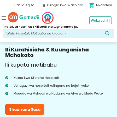
shopping_cart
Fuatilia Agizo
Kuingia kwa Washirika
Mkokoteni
menu
Weka sahihi
*
Inatafuta ndani
Swahili
Badilisha Lugha kutoka juu.
Ili Kurahisisha & Kuunganisha
Mchakato
Ili kupata matibabu
Kukaa kwa Starehe Hospitali
Uchaguzi wa hospitali kulingana na bajeti yako
Msaada wa Mshauri wa Huduma ya Afya wa Muda Wote
Shauriana Sasa