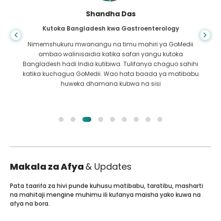
Shandha Das
Kutoka Bangladesh kwa Gastroenterology
Nimemshukuru mwanangu na timu mahiri ya GoMedii
ambao walinisaidia katika safari yangu kutoka
Bangladesh hadi India kutibiwa. Tulifanya chaguo sahihi
katika kuchagua GoMedii. Wao hata baada ya matibabu
huweka dhamana kubwa na sisi
Makala za Afya
& Updates
Pata taarifa za hivi punde kuhusu matibabu, taratibu, masharti
na mahitaji mengine muhimu ili kufanya maisha yako kuwa na
afya na bora.