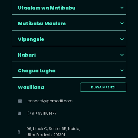
Utaalam wa Matibabu
Matibabu Maalum
Vipengele
Habari
Chagua Lugha
Wasiliana
KUWA MPENZI
connect@gomedii.com
(+91) 9311101477
96, block C, Sector 65, Noida,
Uttar Pradesh, 201301