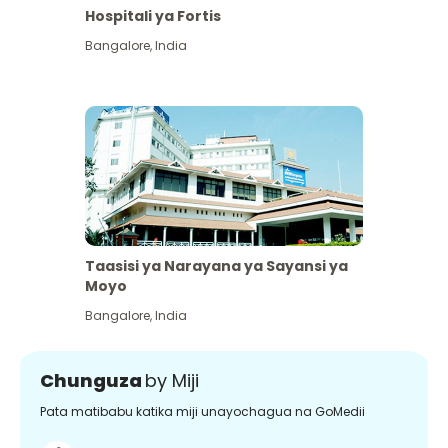
Hospitali ya Fortis
Bangalore
,
India
Taasisi ya Narayana ya Sayansi ya
Moyo
Bangalore
,
India
Chunguza
by Miji
Pata matibabu katika miji unayochagua na GoMedii