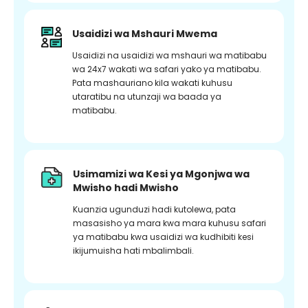
Usaidizi wa Mshauri Mwema
Usaidizi na usaidizi wa mshauri wa matibabu
wa 24x7 wakati wa safari yako ya matibabu.
Pata mashauriano kila wakati kuhusu
utaratibu na utunzaji wa baada ya
matibabu.
Usimamizi wa Kesi ya Mgonjwa wa
Mwisho hadi Mwisho
Kuanzia ugunduzi hadi kutolewa, pata
masasisho ya mara kwa mara kuhusu safari
ya matibabu kwa usaidizi wa kudhibiti kesi
ikijumuisha hati mbalimbali.