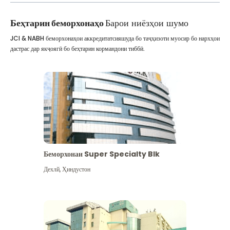
Беҳтарин беморхонаҳо
Барои ниёзҳои шумо
JCI & NABH беморхонаҳои аккредитатсияшуда бо таҷҳизоти муосир бо нархҳои
дастрас дар якҷоягӣ бо беҳтарин кормандони тиббӣ.
Беморхонаи Super Specialty Blk
Дехлй
,
Ҳиндустон