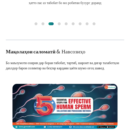
ҳатто пас аз табобат бо мо робитаи бузург доранд
Мақолаҳои саломатӣ
& Навсозиҳо
Бо маълумоти охирин дар бораи табобат, тартиб, шароит ва дигар талаботҳои
дахлдор барои солимтар ва беҳтар кардани ҳаёти шумо огоҳ шавед.