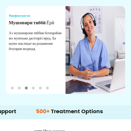
Манфиатҳои мо
М
Мушовири тиббӣ
Ёрӣ
В
М
Аз мушовирони тиббии ботаҷрибаи
мо мунтазам дастгирӣ гиред. Ба
М
шумо маслиҳат ва роҳнамоии
б
беҳтарин медиҳад.
д
б
500+
Treatment Options