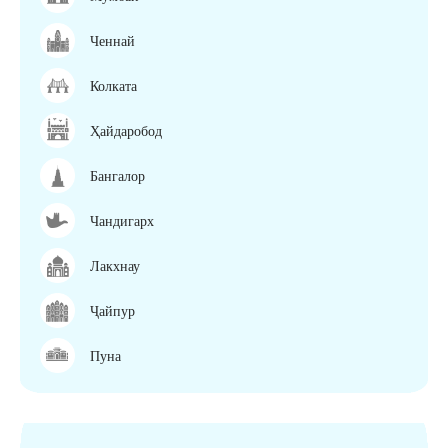
Ченнай
Колката
Ҳайдаробод
Бангалор
Чандигарх
Лакхнау
Ҷайпур
Пуна