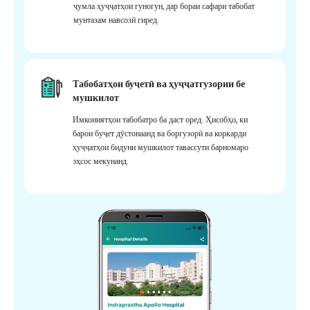
ҷумла ҳуҷҷатҳои гуногун, дар бораи сафари табобат
мунтазам навсозӣ гиред.
Табобатҳои буҷетӣ ва ҳуҷҷатгузории бе
мушкилот
Имкониятҳои табобатро ба даст оред. Ҳисобҳо, ки
барои буҷет дӯстонаанд ва боргузорӣ ва коркарди
ҳуҷҷатҳои бидуни мушкилот тавассути барномаро
эҳсос мекунанд.