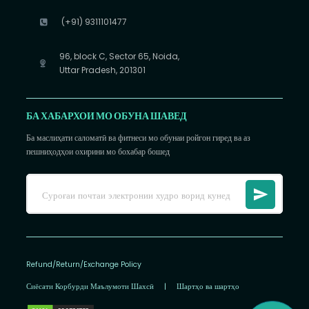
(+91) 9311101477
96, block C, Sector 65, Noida,
Uttar Pradesh, 201301
БА ХАБАРХОИ МО ОБУНА ШАВЕД
Ба маслиҳати саломатӣ ва фитнеси мо обунаи ройгон гиред ва аз
пешниҳодҳои охирини мо бохабар бошед
Refund/Return/Exchange Policy
Сиёсати Корбурди Маълумоти Шахсӣ
|
Шартҳо ва шартҳо