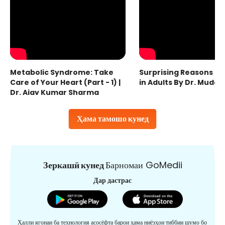
Metabolic Syndrome: Take
Surprising Reasons fo
Care of Your Heart (Part - 1) |
in Adults By Dr. Mudas
Dr. Ajay Kumar Sharma
Ҳама тамошо кунед
Зеркашӣ кунед
Барномаи GoMedii
Дар дастрас
Ҳалли ягонаи ба технология асосёфта барои ҳама ниёзҳои тиббии шумо бо