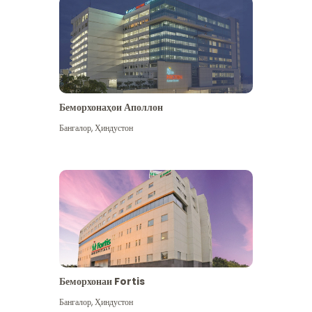
Беморхонаҳои Аполлон
Бангалор
,
Ҳиндустон
Бештар дидан
Беморхонаи Fortis
Бангалор
,
Ҳиндустон