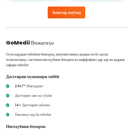
Бештар омӯзед
GoMedii
Вижагиҳо
Осон кардани табобати беморон, инчунин имкон додани он бо ҳалли
технологияҳо, системаи нигоҳубини беморон ва шаффофият дар ҳар як қадами
сафари табобат.
Дастгирии мушовири тиббӣ
24x7* Мавҷудият
Дастгирии занг ва сӯҳбат
14+ Дастгирии забонҳо
Тавсияҳо оид ба табобат
Нигоҳубини беморон