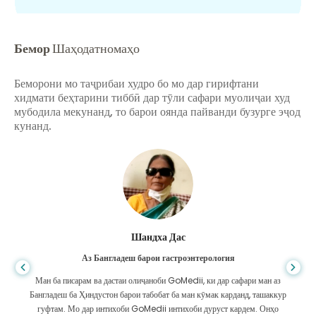
Бемор
Шаҳодатномаҳо
Беморони мо таҷрибаи худро бо мо дар гирифтани
хидмати беҳтарини тиббӣ дар тӯли сафари муолиҷаи худ
мубодила мекунанд, то барои оянда пайванди бузурге эҷод
кунанд.
Шандха Дас
Аз Бангладеш барои гастроэнтерология
Ман ба писарам ва дастаи олиҷаноби GoMedii, ки дар сафари ман аз
Бангладеш ба Ҳиндустон барои табобат ба ман кӯмак карданд, ташаккур
гуфтам. Мо дар интихоби GoMedii интихоби дуруст кардем. Онҳо