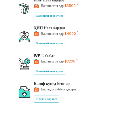
зону
Иваз кардан
*
Бастаи оғоз дар
$3500
Баҳодиҳӣ оғоз кунед
ҲИП
Иваз кардан
*
Бастаи оғоз дар
$4000
Баҳодиҳӣ оғоз кунед
IVF
Табобат
*
Бастаи оғоз дар
$3200
Баҳодиҳӣ оғоз кунед
Кашф кунед
Бештар
Бастаҳои тиббии дастрас
Ирсоли дархост