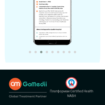
Платформаи Certified Health
NABH