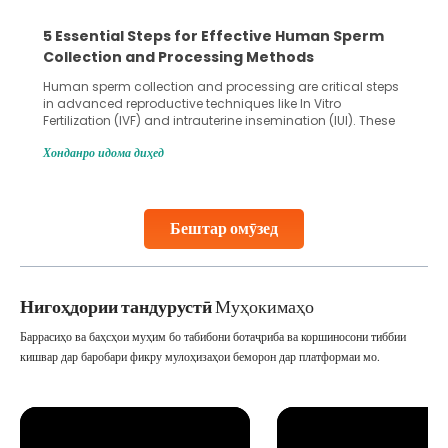
5 Essential Steps for Effective Human Sperm
Collection and Processing Methods
Human sperm collection and processing are critical steps
in advanced reproductive techniques like In Vitro
Fertilization (IVF) and intrauterine insemination (IUI). These
methods enable medical professionals to tackle fertility
Хонданро идома диҳед
challenges and help couples achieve their dream of
parenthood. Skilled technicians collect sperm using
specialized procedures to ensure optimal quality. Once
collected, they process the
Бештар омӯзед
Continue Reading
Нигоҳдории тандурустӣ
Муҳокимаҳо
Баррасиҳо ва баҳсҳои муҳим бо табибони ботаҷриба ва коршиносони тиббии
кишвар дар баробари фикру мулоҳизаҳои беморон дар платформаи мо.