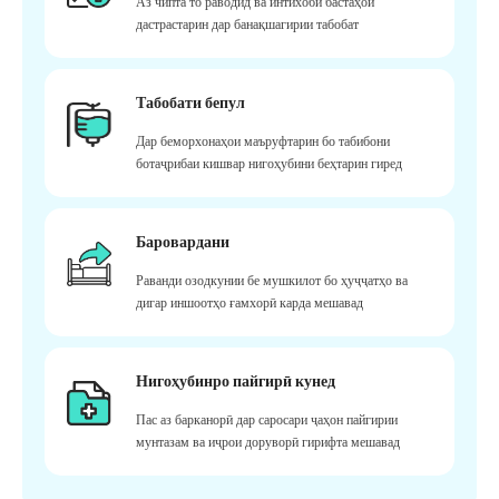
Аз чипта то раводид ва интихоби бастаҳои
дастрастарин дар банақшагирии табобат
Табобати бепул
Дар беморхонаҳои маъруфтарин бо табибони
ботаҷрибаи кишвар нигоҳубини беҳтарин гиред
Баровардани
Раванди озодкунии бе мушкилот бо ҳуҷҷатҳо ва
дигар иншоотҳо ғамхорӣ карда мешавад
Нигоҳубинро пайгирӣ кунед
Пас аз барканорӣ дар саросари ҷаҳон пайгирии
мунтазам ва иҷрои доруворӣ гирифта мешавад