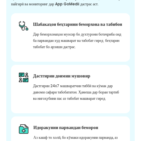
пайгирӣ ва мониторинг дар App GoMedii дастрас аст.
Шабакаҳои беҳтарини беморхона ва табибон
Дар беморхонаҳои муосир бо духтурони ботаҷриба оид
ба парвандаи худ машварат ва табобат гиред. беҳтарин
табобат бо арзиши дастрас.
Дастгирии доимии мушовир
Дастгирии 24x7 машваратчии тиббӣ ва кӯмак дар
давоми сафари табобататон. Ҳамеша дар бораи тартиб
ва нигоҳубини пас аз табобат машварат гиред.
Идоракунии парвандаи беморон
Аз кашф то холӣ, бо кӯмаки идоракунии парванда, аз