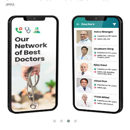
диҳед