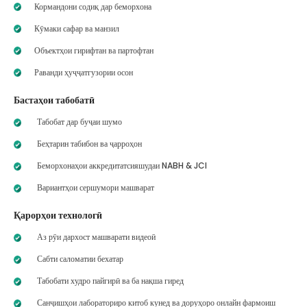
Кормандони содиқ дар беморхона
Кӯмаки сафар ва манзил
Объектҳои гирифтан ва партофтан
Раванди ҳуҷҷатгузории осон
Бастаҳои табобатӣ
Табобат дар буҷаи шумо
Беҳтарин табибон ва ҷарроҳон
Беморхонаҳои аккредитатсияшудаи NABH & JCI
Вариантҳои сершумори машварат
Қарорҳои технологӣ
Аз рӯи дархост машварати видеоӣ
Сабти саломатии бехатар
Табобати худро пайгирӣ ва ба нақша гиред
Санҷишҳои лабораториро китоб кунед ва доруҳоро онлайн фармоиш