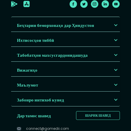
Беҳтарин беморхонаҳо дар Ҳиндустон
Ихтисосҳои тиббӣ
Табобатҳои махсусгардонидашуда
Вижагиҳо
Маълумот
Забонро интихоб кунед
Дар тамос шавед
ШАРИК ШАВЕД
connect@gomedii.com