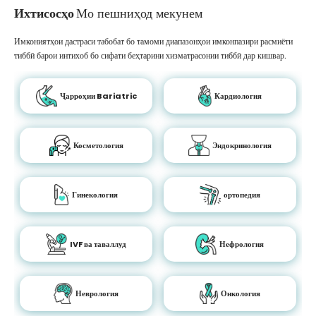
Ихтисосҳо
Мо пешниҳод мекунем
Имкониятҳои дастраси табобат бо тамоми диапазонҳои имконпазири расмиёти
тиббӣ барои интихоб бо сифати беҳтарини хизматрасонии тиббӣ дар кишвар.
Ҷарроҳии Bariatric
Кардиология
Косметология
Эндокринология
Гинекология
ортопедия
IVF ва таваллуд
Нефрология
Неврология
Онкология