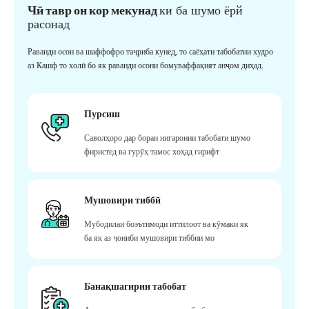
Чӣ тавр он кор мекунад
ки ба шумо ёрй
расонад
Раванди осон ва шаффофро таҷриба кунед, то саёҳати табобатии худро
аз Кашф то холӣ бо як раванди осони бомуваффақият анҷом диҳад.
Пурсиш
Саволҳоро дар бораи нигаронии табобати шумо
фиристед ва гурӯҳ тамос хоҳад гирифт
Мушовири тиббӣ
Мубодилаи боэътимоди иттилоот ва кӯмаки як
ба як аз ҷониби мушовири тиббии мо
Банақшагирии табобат