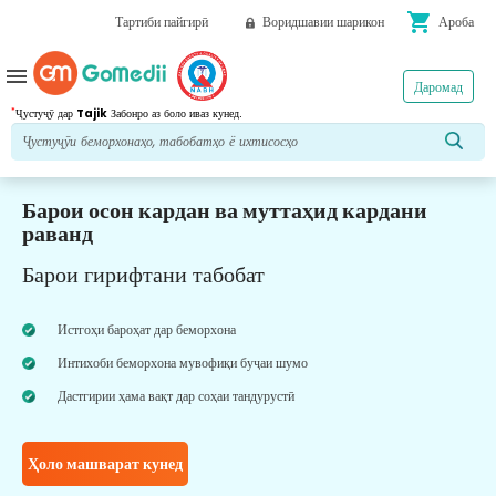
shopping_cart
Тартиби пайгирӣ
Воридшавии шарикон
Ароба
menu
Даромад
*
Ҷустуҷӯ дар
Tajik
Забонро аз боло иваз кунед.
Барои осон кардан ва муттаҳид кардани
раванд
Барои гирифтани табобат
Истгоҳи бароҳат дар беморхона
Интихоби беморхона мувофиқи буҷаи шумо
Дастгирии ҳама вақт дар соҳаи тандурустӣ
Ҳоло машварат кунед