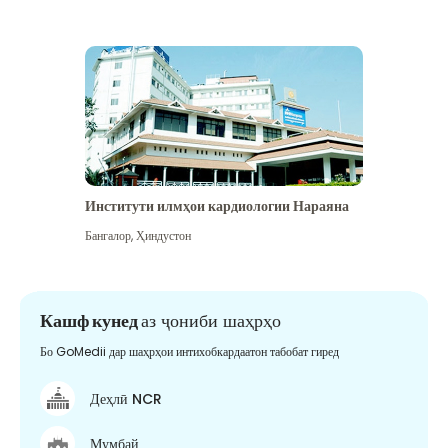
Институти илмҳои кардиологии Нараяна
Бангалор
,
Ҳиндустон
Кашф кунед
аз ҷониби шаҳрҳо
Бо GoMedii дар шаҳрҳои интихобкардаатон табобат гиред
Деҳлӣ NCR
Мумбай