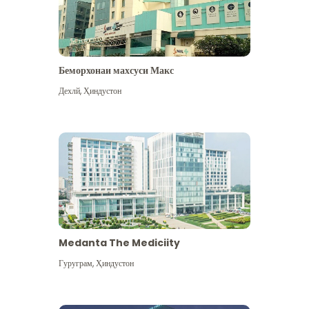
Беморхонаи махсуси Макс
Дехлй
,
Ҳиндустон
Medanta The Mediciity
Гуруграм
,
Ҳиндустон