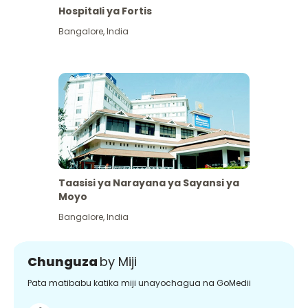
Hospitali ya Fortis
Bangalore
,
India
Taasisi ya Narayana ya Sayansi ya
Moyo
Bangalore
,
India
Chunguza
by Miji
Pata matibabu katika miji unayochagua na GoMedii