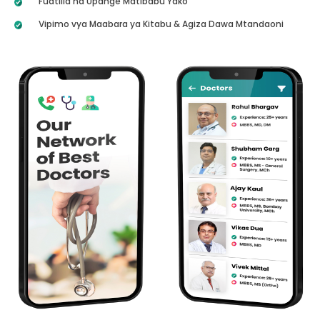
Fuatilia na Upange Matibabu Yako
Vipimo vya Maabara ya Kitabu & Agiza Dawa Mtandaoni