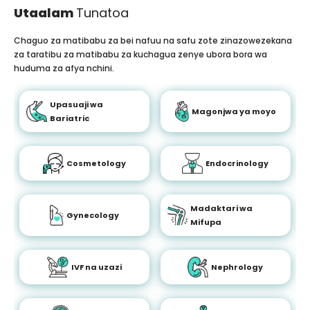
Utaalam
Tunatoa
Chaguo za matibabu za bei nafuu na safu zote zinazowezekana
za taratibu za matibabu za kuchagua zenye ubora bora wa
huduma za afya nchini.
Upasuaji wa
Magonjwa ya moyo
Bariatric
Cosmetology
Endocrinology
Madaktari wa
Gynecology
Mifupa
IVF na uzazi
Nephrology