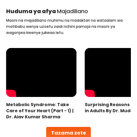
Huduma ya afya
Majadiliano
Maoni na majadiliano muhimu na madaktari na wataalam wa
matibabu wenye uzoefu zaidi nchini pamoja na maoni ya
wagonjwa kwenye jukwaa letu.
Metabolic Syndrome: Take
Surprising Reasons fo
Care of Your Heart (Part - 1) |
in Adults By Dr. Mudas
Dr. Ajay Kumar Sharma
Tazama zote