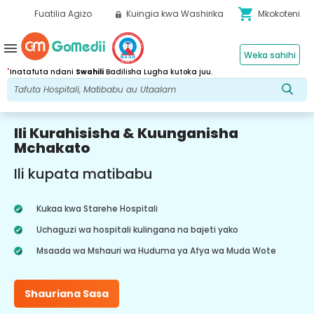
shopping_cart
Fuatilia Agizo
Kuingia kwa Washirika
Mkokoteni
menu
Weka sahihi
*
Inatafuta ndani
Swahili
Badilisha Lugha kutoka juu.
Ili Kurahisisha & Kuunganisha
Mchakato
Ili kupata matibabu
Kukaa kwa Starehe Hospitali
Uchaguzi wa hospitali kulingana na bajeti yako
Msaada wa Mshauri wa Huduma ya Afya wa Muda Wote
Shauriana Sasa