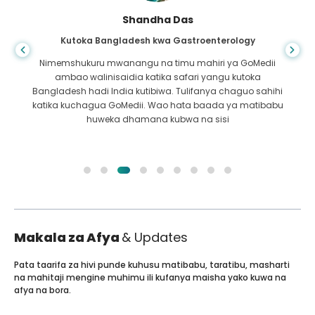
Shandha Das
Kutoka Bangladesh kwa Gastroenterology
Nimemshukuru mwanangu na timu mahiri ya GoMedii
ambao walinisaidia katika safari yangu kutoka
Bangladesh hadi India kutibiwa. Tulifanya chaguo sahihi
katika kuchagua GoMedii. Wao hata baada ya matibabu
huweka dhamana kubwa na sisi
Makala za Afya
& Updates
Pata taarifa za hivi punde kuhusu matibabu, taratibu, masharti
na mahitaji mengine muhimu ili kufanya maisha yako kuwa na
afya na bora.