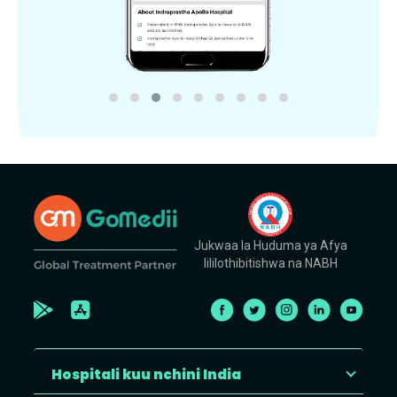
Jukwaa la Huduma ya Afya
lililothibitishwa na NABH
Hospitali kuu nchini India