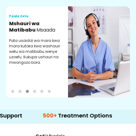
Faida Zetu
F
Mshauri wa
V
Matibabu
Msaada
U
Pata usaidizi wa mara kwa
U
mara kutoka kwa washauri
m
wetu wa matibabu wenye
z
uzoefu. Kukupa ushauri na
w
mwongozo bora.
b
t
500+
Treatment Options