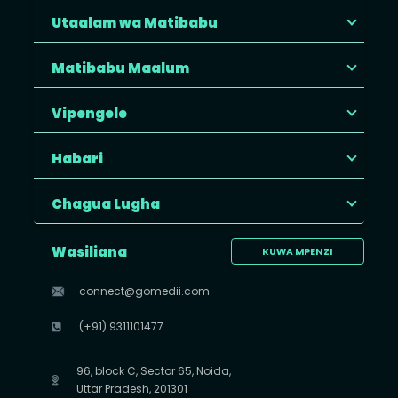
Utaalam wa Matibabu
Matibabu Maalum
Vipengele
Habari
Chagua Lugha
Wasiliana
KUWA MPENZI
connect@gomedii.com
(+91) 9311101477
96, block C, Sector 65, Noida,
Uttar Pradesh, 201301