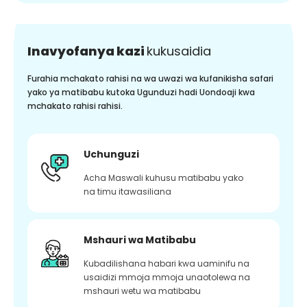
Inavyofanya kazi
kukusaidia
Furahia mchakato rahisi na wa uwazi wa kufanikisha safari
yako ya matibabu kutoka Ugunduzi hadi Uondoaji kwa
mchakato rahisi rahisi.
Uchunguzi
Acha Maswali kuhusu matibabu yako
na timu itawasiliana
Mshauri wa Matibabu
Kubadilishana habari kwa uaminifu na
usaidizi mmoja mmoja unaotolewa na
mshauri wetu wa matibabu