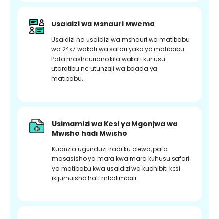
Usaidizi wa Mshauri Mwema
Usaidizi na usaidizi wa mshauri wa matibabu
wa 24x7 wakati wa safari yako ya matibabu.
Pata mashauriano kila wakati kuhusu
utaratibu na utunzaji wa baada ya
matibabu.
Usimamizi wa Kesi ya Mgonjwa wa
Mwisho hadi Mwisho
Kuanzia ugunduzi hadi kutolewa, pata
masasisho ya mara kwa mara kuhusu safari
ya matibabu kwa usaidizi wa kudhibiti kesi
ikijumuisha hati mbalimbali.