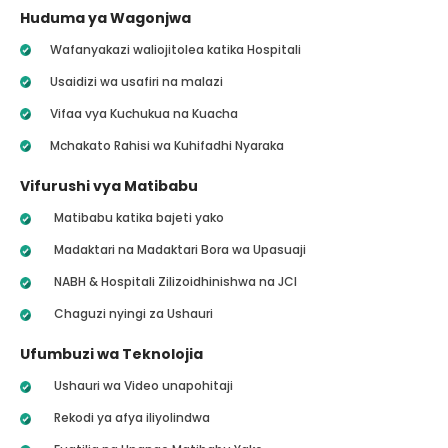
Huduma ya Wagonjwa
Wafanyakazi waliojitolea katika Hospitali
Usaidizi wa usafiri na malazi
Vifaa vya Kuchukua na Kuacha
Mchakato Rahisi wa Kuhifadhi Nyaraka
Vifurushi vya Matibabu
Matibabu katika bajeti yako
Madaktari na Madaktari Bora wa Upasuaji
NABH & Hospitali Zilizoidhinishwa na JCI
Chaguzi nyingi za Ushauri
Ufumbuzi wa Teknolojia
Ushauri wa Video unapohitaji
Rekodi ya afya iliyolindwa