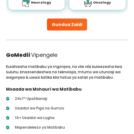
Neurology
Oncology
Gundua Zaidi
GoMedii
Vipengele
Kurahisisha matibabu ya mgonjwa, na vile vile kuiwezesha kwa
suluhu zinazoendeshwa na teknolojia, mfumo wa utunzaji wa
wagonjwa & uwazi katika kila hatua ya safari ya matibabu.
Msaada wa Mshauri wa Matibabu
24x7* Upatikanaji
Usaidizi wa Piga na Gumzo
14+ Usaidizi wa Lugha
Mapendekezo ya Matibabu