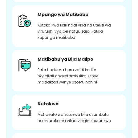
Mpango wa Matibabu
Kutoka kwa tikiti hadi visa na uteuzi wa
vifurushi vya bei nafuu zaidi katika
kupanga matibabu
Matibabu ya Bila Malipo
Pata huduma bora zaidi katika
hospitali zinazotambulika zenye
madaktari wenye uzoefu nchini
Kutokwa
Mchakato wa kutokwa bila usumbufu
na nyaraka na vifaa vingine hutunzwa