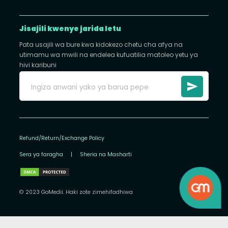
Jisajili kwenye jarida letu
Pata usajili wa bure kwa kidokezo chetu cha afya na
utimamu wa mwili na endelea kufuatilia matoleo yetu ya
hivi karibuni
Refund/Return/Exchange Policy
Sera ya faragha
|
Sheria na Masharti
© 2023 GoMedii. Haki zote zimehifadhiwa