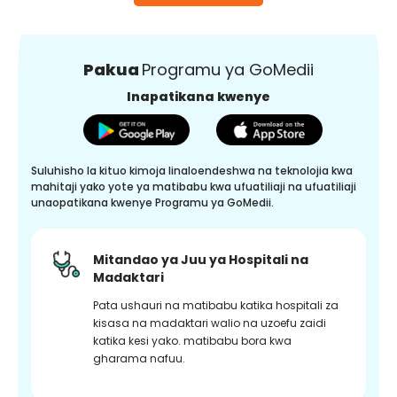
Pakua
Programu ya GoMedii
Inapatikana kwenye
Suluhisho la kituo kimoja linaloendeshwa na teknolojia kwa
mahitaji yako yote ya matibabu kwa ufuatiliaji na ufuatiliaji
unaopatikana kwenye Programu ya GoMedii.
Mitandao ya Juu ya Hospitali na
Madaktari
Pata ushauri na matibabu katika hospitali za
kisasa na madaktari walio na uzoefu zaidi
katika kesi yako. matibabu bora kwa
gharama nafuu.