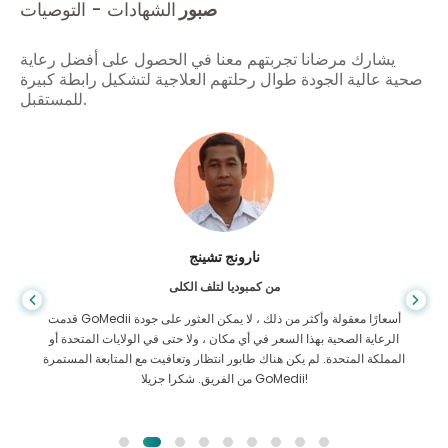
صبور
الشهادات - التوصيات
يشارك مرضانا تجربتهم معنا في الحصول على أفضل رعاية
صحية عالية الجودة طوال رحلتهم العلاجية لتشكيل رابطة كبيرة
للمستقبل.
شاندها داس
من بنغلاديش لأمراض الجهاز الهضمي
لقد شكرت ابني وفريق GoMedii الرائع الذي ساعدني في رحلتي من
بنغلاديش إلى الهند لتلقي العلاج. لقد اتخذنا الخيار الصحيح في اختيار
GoMedii. حتى بعد العلاج يحتفظون بعلاقة قوية معنا