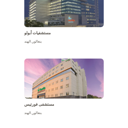
مستشفيات أبولو
بنغالور
,
الهند
عرض المزيد
مستشفى فورتيس
بنغالور
,
الهند