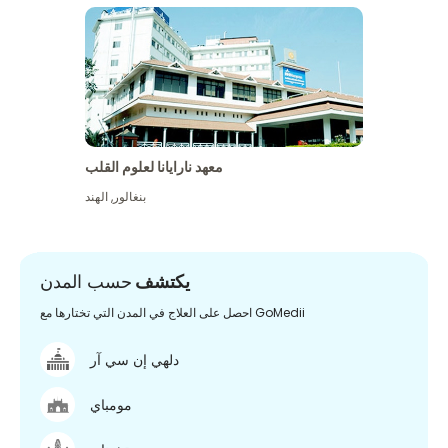
معهد نارايانا لعلوم القلب
بنغالور
,
الهند
يكتشف
حسب المدن
احصل على العلاج في المدن التي تختارها مع GoMedii
دلهي إن سي آر
مومباي