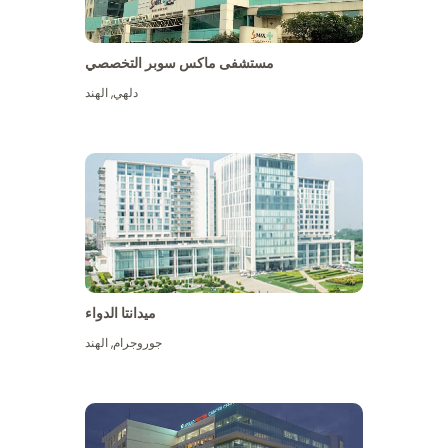
مستشفى ماكس سوبر التخصصي
دلهي
,
الهند
ميدانتا الدواء
جوروجرام
,
الهند