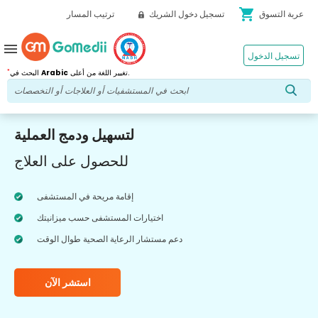
shopping_cart
عربة التسوق
تسجيل دخول الشريك
ترتيب المسار
menu
تسجيل الدخول
*
تغيير اللغة من أعلى.
Arabic
البحث في
لتسهيل ودمج العملية
للحصول على العلاج
إقامة مريحة في المستشفى
اختيارات المستشفى حسب ميزانيتك
دعم مستشار الرعاية الصحية طوال الوقت
استشر الآن