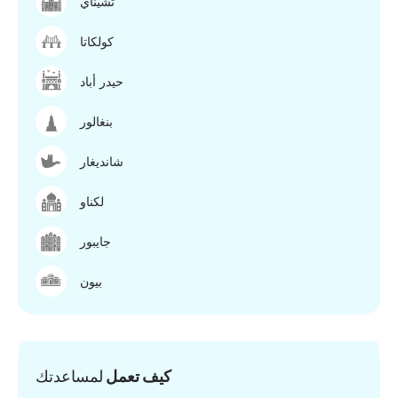
تشيناي
كولكاتا
حيدر أباد
بنغالور
شانديغار
لكناو
جايبور
بيون
كيف تعمل
لمساعدتك