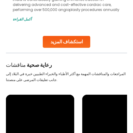
delivering advanced and cost-effective cardiac care,
performing over 500,000 angioplasty procedures annually
with a success rate exceeding 90%. Patients across the
أكمل القراءة
globe are searching for treatments like angioplasty and
stent placement in Indian hospitals, owing to the
combination of high-quality care and affordability.
Studies, such as one published
استكشاف المزيد
Continue Reading
رعاية صحية
مناقشات
المراجعات والمناقشات المهمة مع أكثر الأطباء والخبراء الطبيين خبرة في البلاد إلى
جانب تعليقات المرضى على منصتنا.