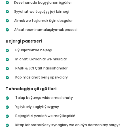
Keselhanada bagyşlanan işgärler
Syýahat we ýaşaýyş jaý kömegi
Almak we taşlamak üçin desgalar
Aňsat resminamalaşdyrmak prosesi
Bejergi paketleri
Býudjetiňizde bejergi
Iň oňat lukmanlar we hirurglar
NABH & JCI Çalt hassahanalar
Köp maslahat beriş opsiýalary
Tehnologiýa çözgütleri
Talap boýunça wideo maslahaty
Ygtybarly saglyk ýazgysy
Bejergiňizi yzarlaň we meýilleşdiriň
Kitap laboratoriýasy synaglary we onlaýn dermanlary sargyt