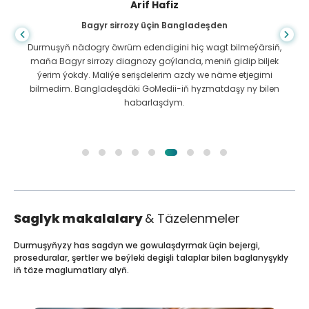
Arif Hafiz
Bagyr sirrozy üçin Bangladeşden
Durmuşyň nädogry öwrüm edendigini hiç wagt bilmeýärsiň,
maňa Bagyr sirrozy diagnozy goýlanda, meniň gidip biljek
ýerim ýokdy. Maliýe serişdelerim azdy we näme etjegimi
bilmedim. Bangladeşdäki GoMedii-iň hyzmatdaşy ny bilen
habarlaşdym.
Saglyk makalalary
& Täzelenmeler
Durmuşyňyzy has sagdyn we gowulaşdyrmak üçin bejergi,
proseduralar, şertler we beýleki degişli talaplar bilen baglanyşykly
iň täze maglumatlary alyň.