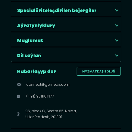
Specialöriteleşdirilen bejergiler
Aýratynlyklary
Maglumat
Dil saýlaň
Habarlaşyp dur
HYZMATDAŞ BOLUŇ
connect@gomedii.com
(+91) 9311101477
96, block C, Sector 65, Noida,
Uttar Pradesh, 201301