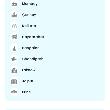
Mumbay
Çennaý
Kolkata
Haýdarabat
Bangalor
Chandigarh
Laknow
Jaipur
Pune