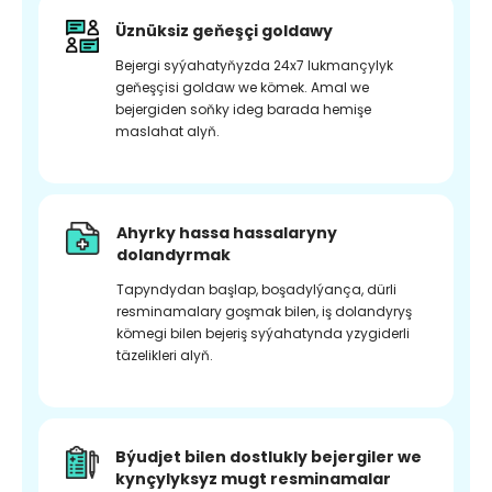
Üznüksiz geňeşçi goldawy
Bejergi syýahatyňyzda 24x7 lukmançylyk
geňeşçisi goldaw we kömek. Amal we
bejergiden soňky ideg barada hemişe
maslahat alyň.
Ahyrky hassa hassalaryny
dolandyrmak
Tapyndydan başlap, boşadylýança, dürli
resminamalary goşmak bilen, iş dolandyryş
kömegi bilen bejeriş syýahatynda yzygiderli
täzelikleri alyň.
Býudjet bilen dostlukly bejergiler we
kynçylyksyz mugt resminamalar