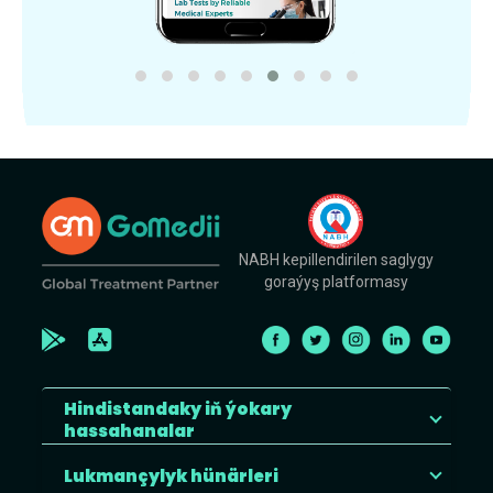
NABH kepillendirilen saglygy
goraýyş platformasy
Hindistandaky iň ýokary
hassahanalar
Lukmançylyk hünärleri