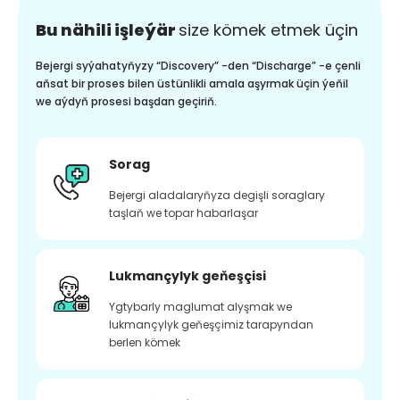
Bu nähili işleýär
size kömek etmek üçin
Bejergi syýahatyňyzy “Discovery” -den “Discharge” -e çenli
aňsat bir proses bilen üstünlikli amala aşyrmak üçin ýeňil
we aýdyň prosesi başdan geçiriň.
Sorag
Bejergi aladalaryňyza degişli soraglary
taşlaň we topar habarlaşar
Lukmançylyk geňeşçisi
Ygtybarly maglumat alyşmak we
lukmançylyk geňeşçimiz tarapyndan
berlen kömek