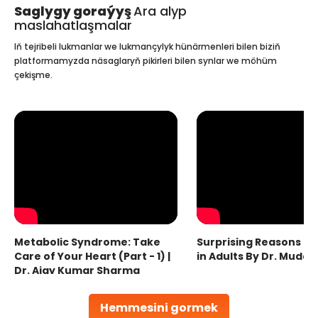
Saglygy goraýyş
Ara alyp
maslahatlaşmalar
Iň tejribeli lukmanlar we lukmançylyk hünärmenleri bilen biziň
platformamyzda näsaglaryň pikirleri bilen synlar we möhüm
çekişme.
Metabolic Syndrome: Take
Surprising Reasons fo
Care of Your Heart (Part - 1) |
in Adults By Dr. Mudas
Dr. Ajay Kumar Sharma
Hemmesini gormek