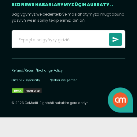
BIZI NEWS HABARLARYMYZ ÜÇIN AUBRATY ..
Saglygymyz we bedenterbiýe maslahatymyza mugt abuna
ýazylyň we iň soňky tekliplerimizi diňläň
Refund/Return/Exchange Policy
Gizlinlik syýasaty
|
Şertler we şertler
© 2023 GoMedii. Rightshli hukuklar goralandyr