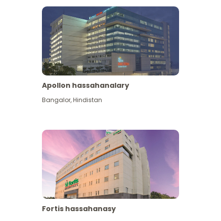
Apollon hassahanalary
Has giňişleýin gör
Bangalor
,
Hindistan
Fortis hassahanasy