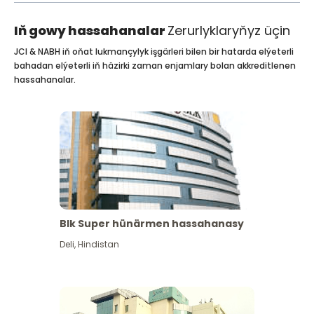
Iň gowy hassahanalar
Zerurlyklaryňyz üçin
JCI & NABH iň oňat lukmançylyk işgärleri bilen bir hatarda elýeterli
bahadan elýeterli iň häzirki zaman enjamlary bolan akkreditlenen
hassahanalar.
Blk Super hünärmen hassahanasy
Deli
,
Hindistan