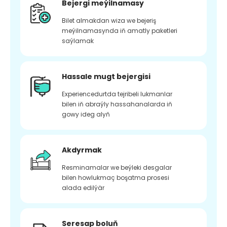
Bejergi meýilnamasy
Bilet almakdan wiza we bejeriş
meýilnamasynda iň amatly paketleri
saýlamak
Hassale mugt bejergisi
Experiencedurtda tejribeli lukmanlar
bilen iň abraýly hassahanalarda iň
gowy ideg alyň
Akdyrmak
Resminamalar we beýleki desgalar
bilen howlukmaç boşatma prosesi
alada edilýär
Seresap boluň