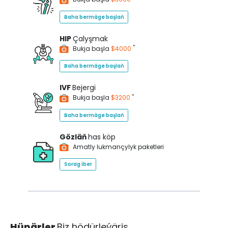
Baha bermäge başlaň
HIP
Çalyşmak
*
Bukja başla
$4000
Baha bermäge başlaň
IVF
Bejergi
*
Bukja başla
$3200
Baha bermäge başlaň
Gözläň
has köp
Amatly lukmançylyk paketleri
Sorag iber
Hünärler
Biz hödürleýäris