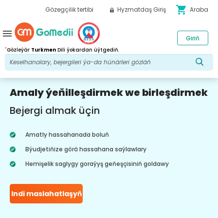
shopping_cart
Gözegçilik tertibi
Hyzmatdaş Giriş
Araba
menu
Giriň
*
Gözleýär
Turkmen
Dili ýokardan üýtgediň.
Amaly ýeňilleşdirmek we birleşdirmek
Bejergi almak üçin
Amatly hassahanada boluň
Býudjetiňize görä hassahana saýlawlary
Hemişelik saglygy goraýyş geňeşçisiniň goldawy
Indi maslahatlaşyň