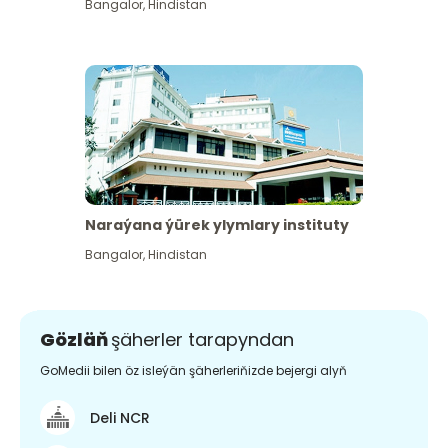
Bangalor
,
Hindistan
Naraýana ýürek ylymlary instituty
Bangalor
,
Hindistan
Gözläň
şäherler tarapyndan
GoMedii bilen öz isleýän şäherleriňizde bejergi alyň
Deli NCR