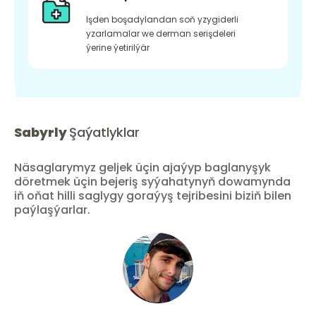
Işden boşadylandan soň yzygiderli
yzarlamalar we derman serişdeleri
ýerine ýetirilýär
Sabyrly
Şaýatlyklar
Näsaglarymyz geljek üçin ajaýyp baglanyşyk
döretmek üçin bejeriş syýahatynyň dowamynda
iň oňat hilli saglygy goraýyş tejribesini biziň bilen
paýlaşýarlar.