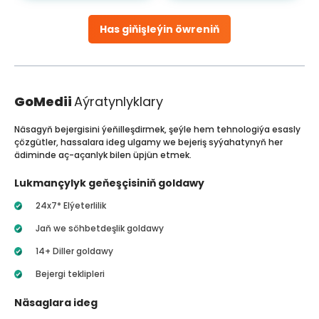
Has giňişleýin öwreniň
GoMedii
Aýratynlyklary
Näsagyň bejergisini ýeňilleşdirmek, şeýle hem tehnologiýa esasly
çözgütler, hassalara ideg ulgamy we bejeriş syýahatynyň her
ädiminde aç-açanlyk bilen üpjün etmek.
Lukmançylyk geňeşçisiniň goldawy
24x7* Elýeterlilik
Jaň we söhbetdeşlik goldawy
14+ Diller goldawy
Bejergi teklipleri
Näsaglara ideg