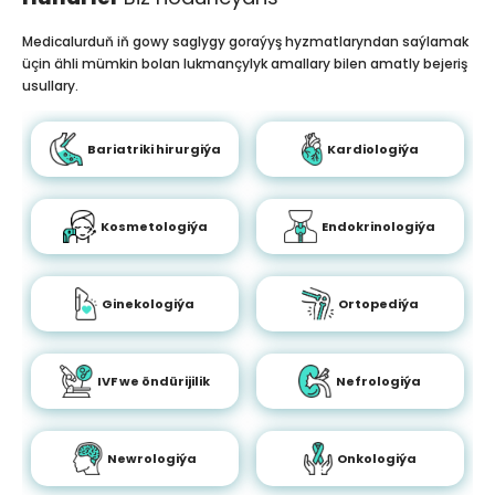
Medicalurduň iň gowy saglygy goraýyş hyzmatlaryndan saýlamak
üçin ähli mümkin bolan lukmançylyk amallary bilen amatly bejeriş
usullary.
Bariatriki hirurgiýa
Kardiologiýa
Kosmetologiýa
Endokrinologiýa
Ginekologiýa
Ortopediýa
IVF we öndürijilik
Nefrologiýa
Newrologiýa
Onkologiýa