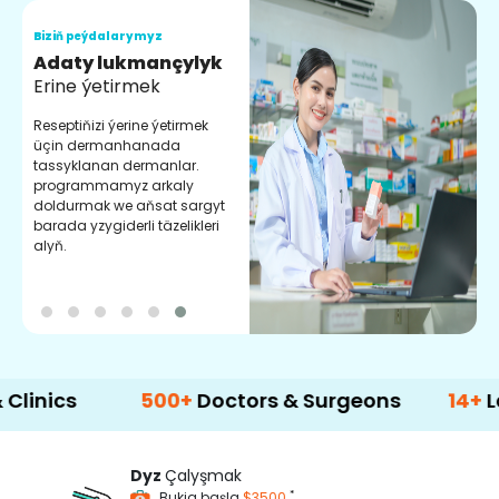
Biziň peýdalarymyz
B
Adaty lukmançylyk
S
Erine ýetirmek
C
k
Reseptiňizi ýerine ýetirmek
d
üçin dermanhanada
ý
tassyklanan dermanlar.
programmamyz arkaly
doldurmak we aňsat sargyt
barada yzygiderli täzelikleri
alyň.
500+
Doctors & Surgeons
14+
Languag
Dyz
Çalyşmak
*
Bukja başla
$3500