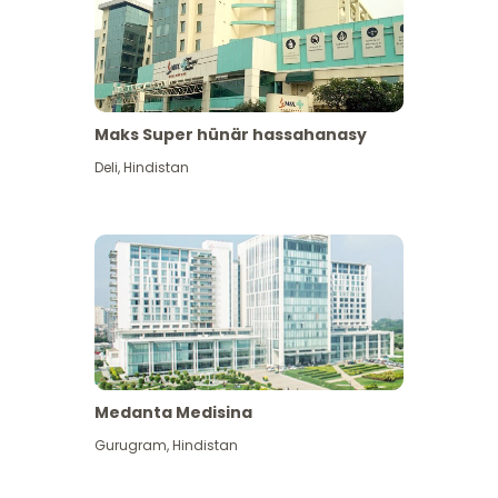
Maks Super hünär hassahanasy
Deli
,
Hindistan
Medanta Medisina
Gurugram
,
Hindistan