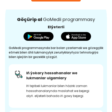
Göçürip al
GoMedii programmasy
Elýeterli
GoMedii programmasynda bar bolan yzarlamak we gözegçilik
etmek bilen ähli lukmançylyk zerurlyklaryňyza tehnologiýa
bilen işleýän bir gezeklik çözgüt.
Iň ýokary hassahanalar we
lukmanlar ulgamlary
Iň tejribeli lukmanlar bilen häzirki zaman
hassahanalarynda maslahat we bejergi
alyň. elýeterli bahada iň gowy bejergi.