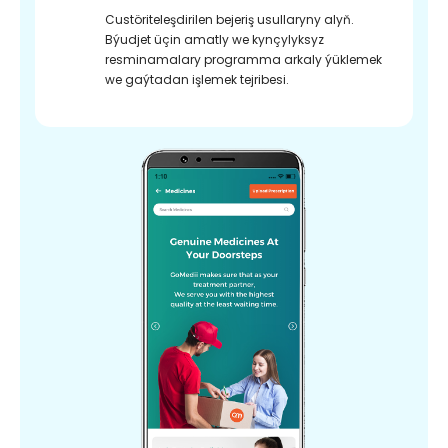
Custöriteleşdirilen bejeriş usullaryny alyň.
Býudjet üçin amatly we kynçylyksyz
resminamalary programma arkaly ýüklemek
we gaýtadan işlemek tejribesi.