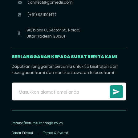
connect@gomedii.com
(+91) 9311101477
96, block C, Sector 65, Noida,
Uttar Pradesh, 201301
BERLANGGANAN KEPADA SURAT BERITA KAMI
Dapatkan langganan percuma untuk tip kesihatan dan
kecergasan kami dan nantikan tawaran terbaru kami
Refund/Return/Exchange Policy
Dasar Privasi
|
Terma & Syarat