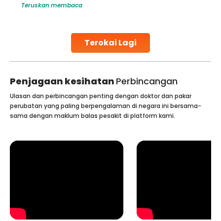
Teruskan membaca
challenges and help couples achieve their dream of
parenthood. Skilled technicians collect sperm using
specialized procedures to ensure optimal quality. Once
collected, they process the
Terokai Lagi
Continue Reading
Penjagaan kesihatan
Perbincangan
Ulasan dan perbincangan penting dengan doktor dan pakar
perubatan yang paling berpengalaman di negara ini bersama-
sama dengan maklum balas pesakit di platform kami.