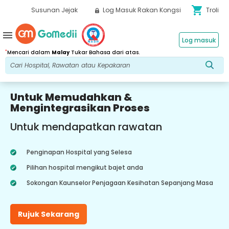
shopping_cart
Susunan Jejak
Log Masuk Rakan Kongsi
Troli
menu
Log masuk
*
Mencari dalam
Malay
Tukar Bahasa dari atas.
Untuk Memudahkan &
Mengintegrasikan Proses
Untuk mendapatkan rawatan
Penginapan Hospital yang Selesa
Pilihan hospital mengikut bajet anda
Sokongan Kaunselor Penjagaan Kesihatan Sepanjang Masa
Rujuk Sekarang