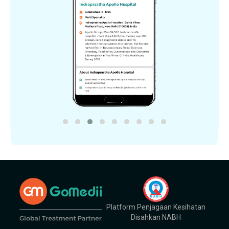
Platform Penjagaan Kesihatan
Disahkan NABH