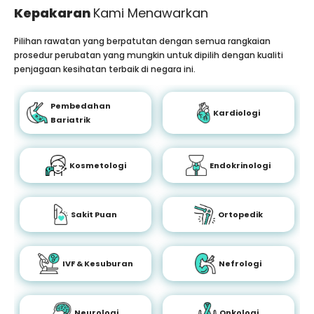
Kepakaran
Kami Menawarkan
Pilihan rawatan yang berpatutan dengan semua rangkaian
prosedur perubatan yang mungkin untuk dipilih dengan kualiti
penjagaan kesihatan terbaik di negara ini.
Pembedahan
Kardiologi
Bariatrik
Kosmetologi
Endokrinologi
Sakit Puan
Ortopedik
IVF & Kesuburan
Nefrologi
Neurologi
Onkologi