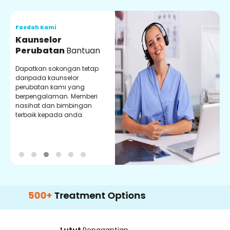
Faedah Kami
F
Kaunselor
V
Perubatan
Bantuan
P
Dapatkan sokongan tetap
P
daripada kaunselor
d
perubatan kami yang
p
berpengalaman. Memberi
m
nasihat dan bimbingan
m
terbaik kepada anda.
p
k
00+
Treatment Options