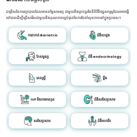
ជម្រើសនៃការព្យាបាលដែលមានតម្លៃសមរម្យ ជាមួយនឹងគ្រប់ជួរនៃនីតិវិធីវេជ្ជសាស្រ្តដែលអាចធ្វើ
ទៅបានដើម្បីជ្រើសរើសជាមួយនឹងគុណភាពល្អបំផុតនៃការថែទាំសុខភាពនៅក្នុងប្រទេស។
ការវះកាត់ Bariatric
ជំងឺបេះដូង
កែសម្ផស្ស
ជំងឺ endocrinology
រោគស្ត្រី
ឆ្អឹង
IVF និងការមានកូន
ជំងឺសរសៃប្រសាទ
សរសៃប្រសាទ
ជំងឺមហារីក