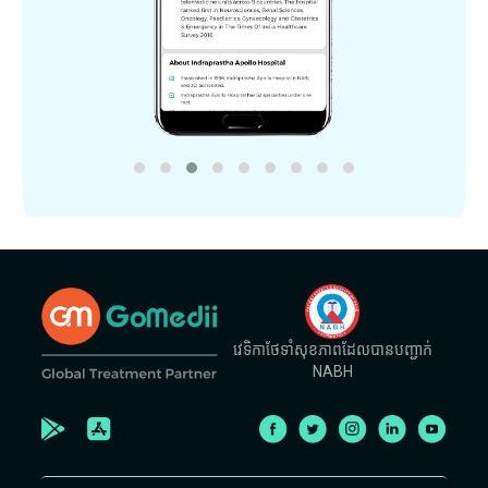
វេទិកាថែទាំសុខភាពដែលបានបញ្ជាក់
NABH