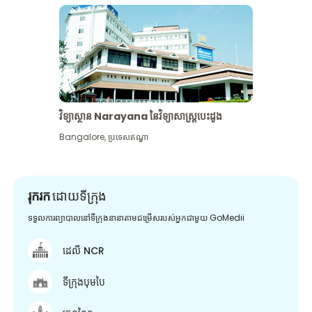
វិទ្យាស្ថាន Narayana នៃវិទ្យាសាស្រ្តបេះដូង
Bangalore
,
ប្រទេសឥណ្ឌា
រុករក
ដោយទីក្រុង
ទទួលការព្យាបាលនៅទីក្រុងនានាតាមជម្រើសរបស់អ្នកជាមួយ GoMedii
ដេលី NCR
ទីក្រុងបុមបៃ