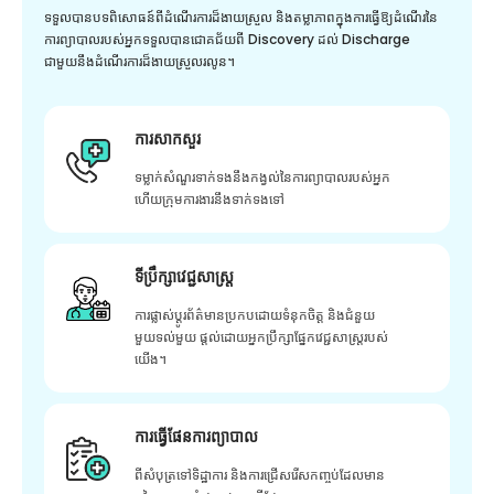
ទទួលបានបទពិសោធន៍ពីដំណើរការដ៏ងាយស្រួល និងតម្លាភាពក្នុងការធ្វើឱ្យដំណើរនៃ
ការព្យាបាលរបស់អ្នកទទួលបានជោគជ័យពី Discovery ដល់ Discharge
ជាមួយនឹងដំណើរការដ៏ងាយស្រួលរលូន។
ការសាកសួរ
ទម្លាក់សំណួរទាក់ទងនឹងកង្វល់នៃការព្យាបាលរបស់អ្នក
ហើយក្រុមការងារនឹងទាក់ទងទៅ
ទីប្រឹក្សាវេជ្ជសាស្ត្រ
ការផ្លាស់ប្តូរព័ត៌មានប្រកបដោយទំនុកចិត្ត និងជំនួយ
មួយទល់មួយ ផ្តល់ដោយអ្នកប្រឹក្សាផ្នែកវេជ្ជសាស្រ្តរបស់
យើង។
ការធ្វើផែនការព្យាបាល
ពីសំបុត្រទៅទិដ្ឋាការ និងការជ្រើសរើសកញ្ចប់ដែលមាន