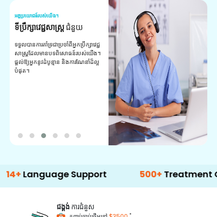
អត្ថប្រយោជន៍របស់យើង។
អត
ទីប្រឹក្សាវេជ្ជសាស្ត្រ
ជំនួយ
វ
យ
ទទួលបានការគាំទ្រជាប្រចាំពីអ្នកប្រឹក្សាវេជ្ជ
សាស្ត្រដែលមានបទពិសោធន៍របស់យើង។
ក
ផ្តល់ឱ្យអ្នកនូវដំបូន្មាន និងការណែនាំដ៏ល្អ
វ
បំផុត។
ប
ក្
ព
ឡ
anguage Support
500+
Treatment Option
ជង្គង់
ការជំនួស
*
កញ្ចប់ចាប់ផ្តើមនៅ
$3500