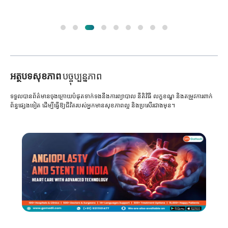
អត្ថបទសុខភាព
បច្ចុប្បន្នភាព
ទទួលបានព័ត៌មានចុងក្រោយបំផុតទាក់ទងនឹងការព្យាបាល នីតិវិធី លក្ខខណ្ឌ និងតម្រូវការពាក់
ព័ន្ធផ្សេងទៀត ដើម្បីធ្វើឱ្យជីវិតរបស់អ្នកមានសុខភាពល្អ និងប្រសើរជាងមុន។