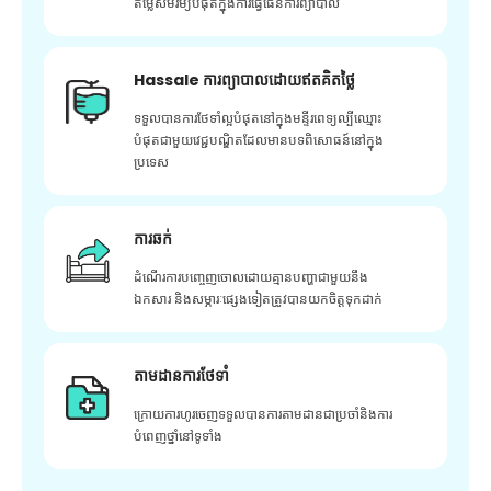
តម្លៃសមរម្យបំផុតក្នុងការធ្វើផែនការព្យាបាល
Hassale ការព្យាបាលដោយឥតគិតថ្លៃ
ទទួលបានការថែទាំល្អបំផុតនៅក្នុងមន្ទីរពេទ្យល្បីឈ្មោះ
បំផុតជាមួយវេជ្ជបណ្ឌិតដែលមានបទពិសោធន៍នៅក្នុង
ប្រទេស
ការឆក់
ដំណើរការបញ្ចេញចោលដោយគ្មានបញ្ហាជាមួយនឹង
ឯកសារ និងសម្ភារៈផ្សេងទៀតត្រូវបានយកចិត្តទុកដាក់
តាមដានការថែទាំ
ក្រោយ​ការ​ហូរ​ចេញ​ទទួល​បាន​ការ​តាមដាន​ជា​ប្រចាំ​និង​ការ​
បំពេញ​ថ្នាំ​នៅ​ទូទាំង​