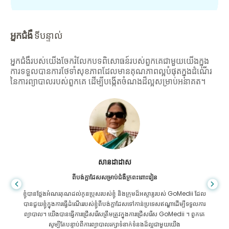
អ្នកជំងឺ
ទីបន្ទាល់
អ្នកជំងឺរបស់យើងចែករំលែកបទពិសោធន៍របស់ពួកគេជាមួយយើងក្នុង
ការទទួលបានការថែទាំសុខភាពដែលមានគុណភាពល្អបំផុតក្នុងដំណើរ
នៃការព្យាបាលរបស់ពួកគេ ដើម្បីបង្កើតចំណងដ៏ល្អសម្រាប់អនាគត។
សានដាដាស
ពីបង់ក្លាដែសសម្រាប់ជំងឺក្រពះពោះវៀន
ខ្ញុំបានថ្លែងអំណរគុណដល់កូនប្រុសរបស់ខ្ញុំ និងក្រុមដ៏អស្ចារ្យរបស់ GoMedii ដែល
បានជួយខ្ញុំក្នុងការធ្វើដំណើររបស់ខ្ញុំពីបង់ក្លាដែសទៅកាន់ប្រទេសឥណ្ឌាដើម្បីទទួលការ
ព្យាបាល។ យើងបានធ្វើការជ្រើសរើសត្រឹមត្រូវក្នុងការជ្រើសរើស GoMedii ។ ពួកគេ
សូម្បីតែបន្ទាប់ពីការព្យាបាលរក្សាទំនាក់ទំនងដ៏ល្អជាមួយយើង