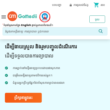
shopping_cart
បទបញ្ជា
ការចូលជាដៃគូ
រទេះ
menu
ចូល
*
កំពុងស្វែងរកនៅក្នុង
English
ផ្លាស់ប្តូរភាសាពីខាងលើ។
ដើម្បីងាយស្រួល និងរួមបញ្ចូលដំណើរការ
ដើម្បីទទួលបានការព្យាបាល
ការស្នាក់នៅមន្ទីរពេទ្យប្រកបដោយផាសុកភាព
ជម្រើសមន្ទីរពេទ្យតាមថវិការបស់អ្នក។
ជំនួយអ្នកប្រឹក្សាផ្នែកថែទាំសុខភាពគ្រប់ពេលវេលា
ប្រឹក្សាឥឡូវនេះ