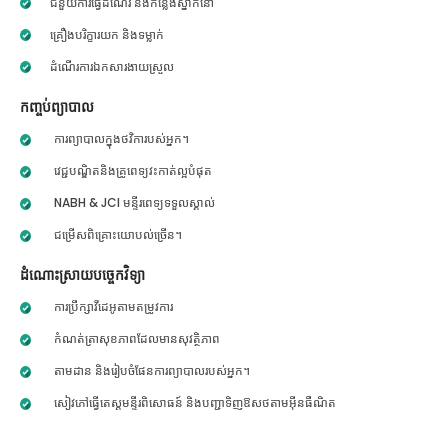
ជំនួយការធ្វើដំណើរ និងកន្លែងស្នាក់នៅ
គ្រឿងបរិក្ខារយក និងទម្លាក់
ដំណើរការឯកសារងាយស្រួល
កញ្ចប់ព្យាបាល
ការព្យាបាលក្នុងថវិការបស់អ្នក។
វេជ្ជបណ្ឌិតនិងគ្រូពេទ្យវះកាត់ល្អបំផុត
NABH & JCI មន្ទីរពេទ្យទទួលស្គាល់
ជម្រើសពិគ្រោះយោបល់ច្រើន។
ដំណោះស្រាយបច្ចេកវិទ្យា
ការប្រឹក្សាវីដេអូតាមតម្រូវការ
កំណត់ត្រាសុខភាពដែលមានសុវត្ថិភាព
តាមដាន និងរៀបចំផែនការព្យាបាលរបស់អ្នក។
សៀវភៅធ្វើតេស្តមន្ទីរពិសោធន៍ និងបញ្ជាទិញឱសថតាមអ៊ីនធឺណិត