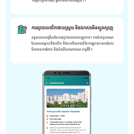
ការគ្រប់គ្រងករណី រួមទាំងឯកសារផ្សេងៗ។
ការព្យាបាលថវិកាងាយស្រួល និងឯកសារមិនស្មុគស្មាញ
ទទួលបានជម្រើសនៃការព្យាបាលតាមតម្រូវការ។ ការប៉ាន់ប្រមាណ
ដែលសមស្របនឹងថវិកា និងបទពិសោធន៍នៃការផ្ទុកឯកសារដែល
មិនមានការរំខាន និងដំណើរការតាមរយៈកម្មវិធី។