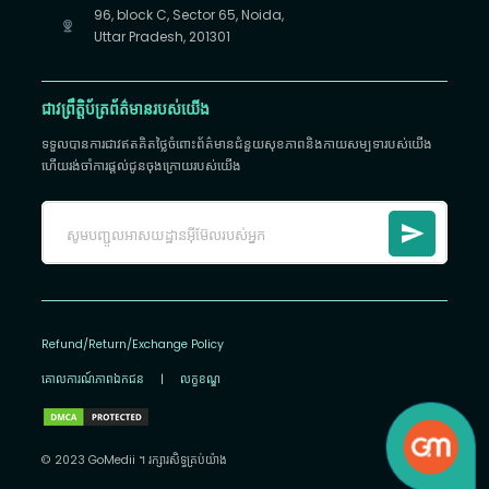
96, block C, Sector 65, Noida,
Uttar Pradesh, 201301
ជាវព្រឹត្តិប័ត្រព័ត៌មានរបស់យើង
ទទួលបានការជាវឥតគិតថ្លៃចំពោះព័ត៌មានជំនួយសុខភាពនិងកាយសម្បទារបស់យើង
ហើយរង់ចាំការផ្តល់ជូនចុងក្រោយរបស់យើង
Refund/Return/Exchange Policy
គោលការណ៍​ភាព​ឯកជន
|
លក្ខខណ្ឌ
© 2023 GoMedii ។ រក្សា​រ​សិទ្ធ​គ្រប់យ៉ាង