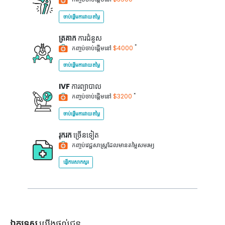
ចាប់ផ្តើមការវាយតម្លៃ
ត្រគាក
ការជំនួស
*
កញ្ចប់ចាប់ផ្តើមនៅ
$4000
ចាប់ផ្តើមការវាយតម្លៃ
IVF
ការព្យាបាល
*
កញ្ចប់ចាប់ផ្តើមនៅ
$3200
ចាប់ផ្តើមការវាយតម្លៃ
រុករក
ច្រើនទៀត
កញ្ចប់វេជ្ជសាស្ត្រដែលមានតម្លៃសមរម្យ
ផ្ញើការសាកសួរ
ឯកទេស
យើងផ្តល់ជូន