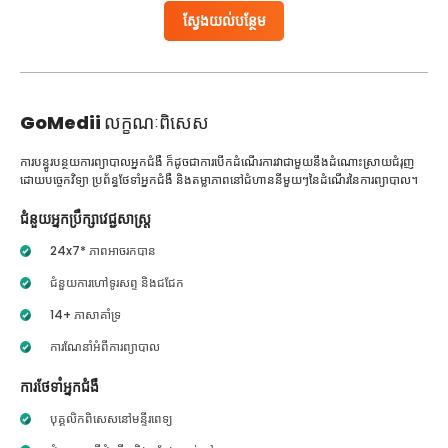
ស្វែងយល់បន្ថែម
GoMedii
លក្ខណៈពិសេស
ការបន្ធូរបន្ថយការព្យាបាលអ្នកជំងឺ ក៏ដូចជាការបើកដំណើរការវាជាមួយនឹងដំណោះស្រាយជំរុញ
ដោយបច្ចេកវិទ្យា ប្រព័ន្ធថែទាំអ្នកជំងឺ និងតម្លាភាពនៅជំហាននីមួយៗនៃដំណើរនៃការព្យាបាល។
ជំនួយអ្នកប្រឹក្សាវេជ្ជសាស្ត្រ
24x7* ភាពអាចរកបាន
ជំនួយការហៅទូរសព្ទ និងជជែក
14+ ភាសាគាំទ្រ
ការណែនាំអំពីការព្យាបាល
ការថែទាំអ្នកជំងឺ
បុគ្គលិកពិសេសនៅមន្ទីរពេទ្យ