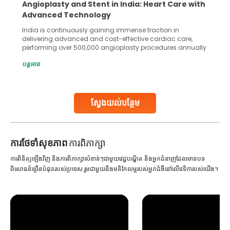
Angioplasty and Stent in India: Heart Care with
Advanced Technology
India is continuously gaining immense traction in
delivering advanced and cost-effective cardiac care,
performing over 500,000 angioplasty procedures annually
with a success rate exceeding 90%. Patients across the
បន្តអាន
globe are searching for treatments like angioplasty and
stent placement in Indian hospitals, owing to the
combination of high-quality care and affordability.
Studies, such as one published
ស្វែងយល់បន្ថែម
Continue Reading
ការ​ថែទាំ​សុខភាព
ការពិភាក្សា
ការពិនិត្យឡើងវិញ និងការពិភាក្សាសំខាន់ៗជាមួយវេជ្ជបណ្ឌិត និងអ្នកជំនាញដែលមានបទ
ពិសោធន៍ច្រើនបំផុតរបស់ប្រទេស រួមជាមួយនឹងមតិកែលម្អរបស់អ្នកជំងឺនៅលើវេទិការបស់យើង។