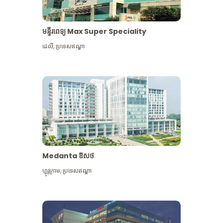
មន្ទីរពេទ្យ Max Super Speciality
ដេលី
,
ប្រទេសឥណ្ឌា
Medanta ឱសថ
ហ្គូរូក្រាម
,
ប្រទេសឥណ្ឌា