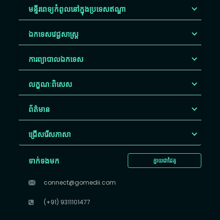
មន្ទីរពេទ្យកំពូលនៅក្នុងប្រទេសឥណ្ឌា
ឯកទេសវេជ្ជសាស្ត្រ
ការព្យាបាលឯកទេស
លក្ខណៈពិសេស
ព័ត៌មាន
ជ្រើសរើស​ភាសា
ទាក់ទងមក
ក្លាយជាដៃគូ
connect@gomedii.com
(+91) 9311101477