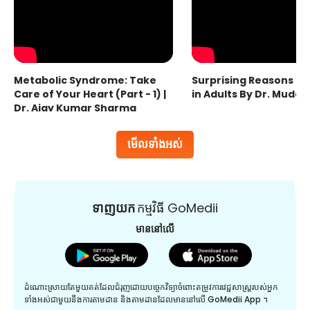
Metabolic Syndrome: Take
Surprising Reasons fo
Care of Your Heart (Part - 1) |
in Adults By Dr. Mudas
Dr. Ajay Kumar Sharma
មើលទាំងអស់
ទាញយក
កម្មវិធី GoMedii
មាននៅលើ
ដំណោះស្រាយតែមួយគត់ដែលជំរុញដោយបច្ចេកវិទ្យាចំពោះតម្រូវការវេជ្ជសាស្រ្តរបស់អ្នក
ទាំងអស់ជាមួយនឹងការតាមដាន និងតាមដានដែលមាននៅលើ GoMedii App ។