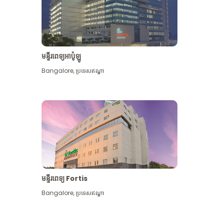
មន្ទីរពេទ្យអាប៉ូឡូ
Bangalore
,
ប្រទេសឥណ្ឌា
មើល​ច្រើន​ទៀត
មន្ទីរពេទ្យ Fortis
Bangalore
,
ប្រទេសឥណ្ឌា