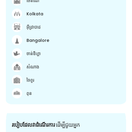
ចេនណៃ
Kolkata
អ៊ីដ្រាបាដ
Bangalore
ចាន់ឌីហ្គា
សំណាង
ចៃពួរ
ពុន
របៀបដែលវាដំណើរការ
ដើម្បី​ជួយ​អ្នក