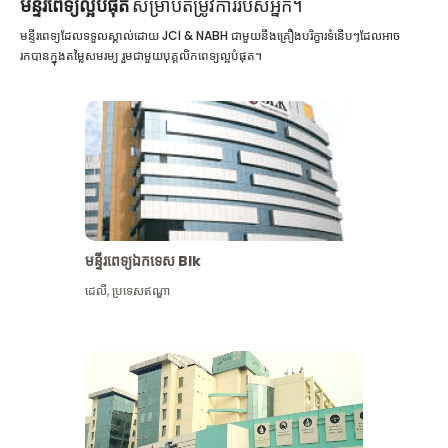
មន្ទីរពេទ្យល្អបំផុត
សម្រាប់តម្រូវការរបស់អ្នក។
មន្ទីរពេទ្យដែលទទួលស្គាល់ដោយ JCI & NABH ជាមួយនឹងគ្រឿងបរិក្ខារទំនើបៗដែលអាច
រកបានក្នុងតម្លៃសមរម្យ រួមជាមួយបុគ្គលិកពេទ្យល្អបំផុត។
មន្ទីរពេទ្យឯកទេស Blk
ដេលី
,
ប្រទេសឥណ្ឌា