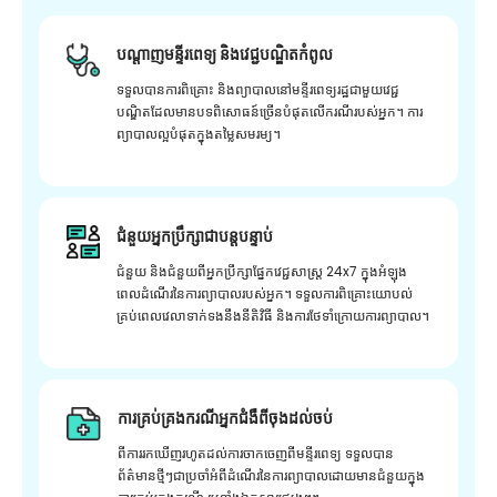
បណ្តាញមន្ទីរពេទ្យ និងវេជ្ជបណ្ឌិតកំពូល
ទទួលបានការពិគ្រោះ និងព្យាបាលនៅមន្ទីរពេទ្យរដ្ឋជាមួយវេជ្ជ
បណ្ឌិតដែលមានបទពិសោធន៍ច្រើនបំផុតលើករណីរបស់អ្នក។ ការ
ព្យាបាលល្អបំផុតក្នុងតម្លៃសមរម្យ។
ជំនួយអ្នកប្រឹក្សាជាបន្តបន្ទាប់
ជំនួយ និងជំនួយពីអ្នកប្រឹក្សាផ្នែកវេជ្ជសាស្រ្ត 24x7 ក្នុងអំឡុង
ពេលដំណើរនៃការព្យាបាលរបស់អ្នក។ ទទួលការពិគ្រោះយោបល់
គ្រប់ពេលវេលាទាក់ទងនឹងនីតិវិធី និងការថែទាំក្រោយការព្យាបាល។
ការគ្រប់គ្រងករណីអ្នកជំងឺពីចុងដល់ចប់
ពីការរកឃើញរហូតដល់ការចាកចេញពីមន្ទីរពេទ្យ ទទួលបាន
ព័ត៌មានថ្មីៗជាប្រចាំអំពីដំណើរនៃការព្យាបាលដោយមានជំនួយក្នុង