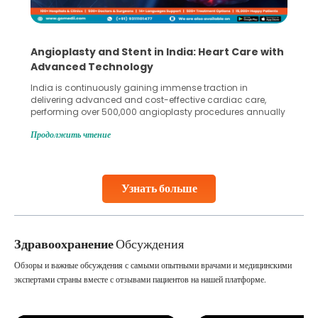
Angioplasty and Stent in India: Heart Care with
Advanced Technology
India is continuously gaining immense traction in
delivering advanced and cost-effective cardiac care,
performing over 500,000 angioplasty procedures annually
with a success rate exceeding 90%. Patients across the
Продолжить чтение
globe are searching for treatments like angioplasty and
stent placement in Indian hospitals, owing to the
combination of high-quality care and affordability.
Studies, such as one published
Узнать больше
Continue Reading
Здравоохранение
Обсуждения
Обзоры и важные обсуждения с самыми опытными врачами и медицинскими
экспертами страны вместе с отзывами пациентов на нашей платформе.