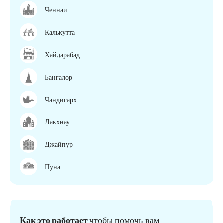
Ченнаи
Калькутта
Хайдарабад
Бангалор
Чандигарх
Лакхнау
Джайпур
Пуна
Как это работает
чтобы помочь вам