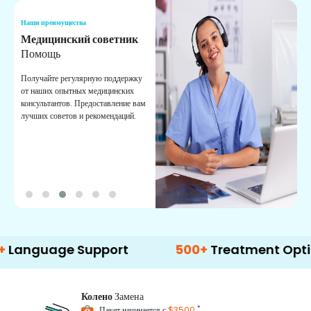
Наши преимущества
Н
Медицинский советник
О
Помощь
К
Получайте регулярную поддержку
О
от наших опытных медицинских
с
консультантов. Предоставление вам
п
лучших советов и рекомендаций.
в
о
age Support
500+
Treatment Options
Колено
Замена
*
Пакет начинается с
$3500