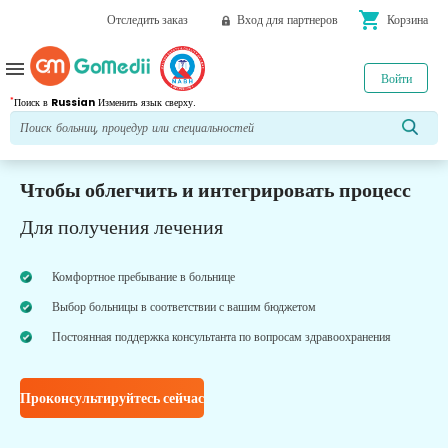
shopping_cart
Отследить заказ
Вход для партнеров
Корзина
menu
Войти
*
Поиск в
Russian
Изменить язык сверху.
Чтобы облегчить и интегрировать процесс
Для получения лечения
Комфортное пребывание в больнице
Выбор больницы в соответствии с вашим бюджетом
Постоянная поддержка консультанта по вопросам здравоохранения
Проконсультируйтесь сейчас