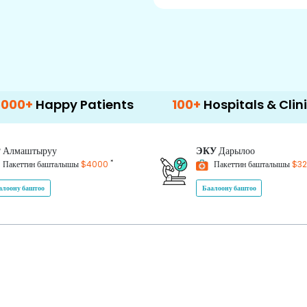
py Patients
100+
Hospitals & Clinics
5
P
Алмаштыруу
ЭКУ
Дарылоо
*
Пакеттин башталышы
$4000
Пакеттин башталышы
$3
алоону баштоо
Баалоону баштоо