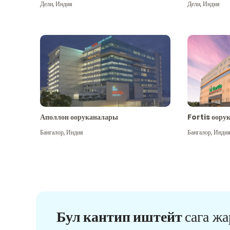
Дели
,
Индия
Дели
,
Индия
Аполлон ооруканалары
Fortis оору
Бангалор
,
Индия
Бангалор
,
Инди
Бул кантип иштейт
сага ж