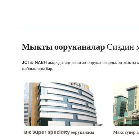
Мыкты ооруканалар
Сиздин 
JCI & NABH аккредитацияланган ооруканаларды, эң мыкты м
жабдыктары бар.
Blk Super Specialty ооруканасы
Макс супер 