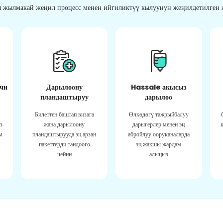
 жылмакай жеңил процесс менен ийгиликтүү кылуунун жеңилдетилген ж
чи
Дарылоону
Hassale акысыз
пландаштыруу
дарылоо
Билеттен баштап визага
Өлкөдөгү тажрыйбалуу
з
жана дарылоону
дарыгерлер менен эң
м
пландаштырууда эң арзан
абройлуу ооруканаларда
пакеттерди тандоого
эң жакшы жардам
чейин
алыңыз