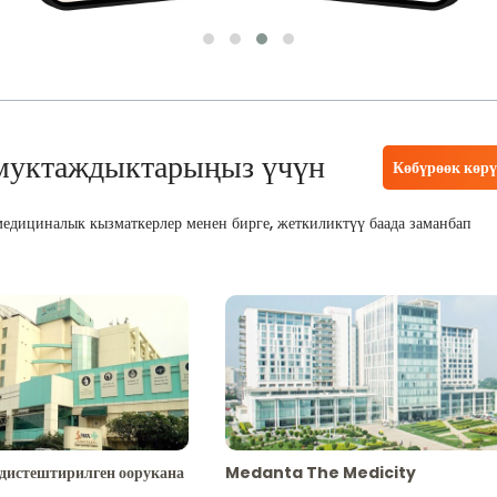
муктаждыктарыңыз үчүн
Көбүрөөк көр
едициналык кызматкерлер менен бирге, жеткиликтүү баада заманбап
адистештирилген оорукана
Medanta The Medicity