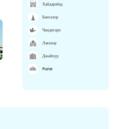
Хайдарабад
Бангалор
Чандигарх
Лакхнау
Джайпур
Pune