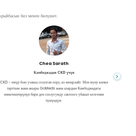
ажрыйбасын биз менен бөлүшөт.
Chea Sarath
Камбоджадан CKD үчүн
CKD - өмүр бою узакка созулган оору, ал начарлайт. Мен муну көпкө
Жашоо к
тарттым жана акыры GoMedii жана алардын Камбоджадагы
боордун
өнөктөштөрүнүн бири ден соолугумду сактоого убакыт келгенин
Акчам аз
түшүндүм.