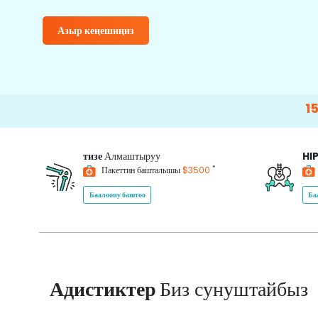
Азыр кеңешиңиз
15000+
Hap
тизе
Алмаштыруу
HI
*
Пакеттин башталышы
$3500
Баалоону баштоо
Ба
Адистиктер
Биз сунуштайбыз