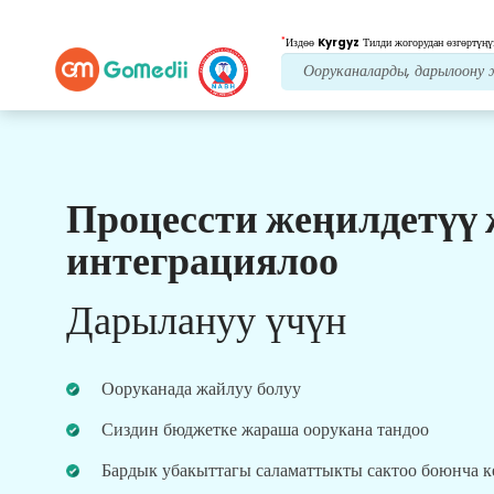
*
Издөө
Kyrgyz
Тилди жогорудан өзгөртүңү
Процессти жеңилдетүү
Биздин артыкчылыктар
интеграциялоо
Пост дарылоо
кам
көрүү
Дарылануу үчүн
Ар дайым көйгөйлөрүңүздү чечүү үчүн биздин
команда менен 24x7 медициналык жана
пациенттердин колдоосун алыңыз. Сиздин
Ооруканада жайлуу болуу
дарылоо муктаждыктарыңыз боюнча
үзгүлтүксүз жаңыртуулар.
Сиздин бюджетке жараша оорукана тандоо
Бардык убакыттагы саламаттыкты сактоо боюнча 