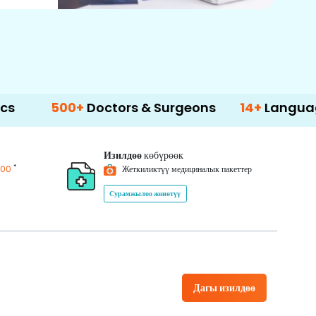
00+
Doctors & Surgeons
14+
Language Suppo
Изилдөө
көбүрөөк
*
200
Жеткиликтүү медициналык пакеттер
Сурамжылоо жөнөтүү
Дагы изилдөө