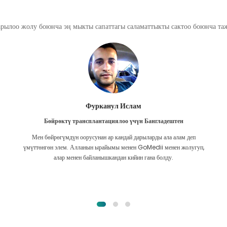
арылоо жолу боюнча эң мыкты сапаттагы саламаттыкты сактоо боюнча т
Фурканул Ислам
Бөйрөктү трансплантациялоо үчүн Бангладештен
Мен бөйрөгүмдүн оорусунан ар кандай дарыларды ала алам деп
үмүттөнгөн элем. Алланын ырайымы менен GoMedii менен жолугуп,
алар менен байланышкандан кийин гана болду.