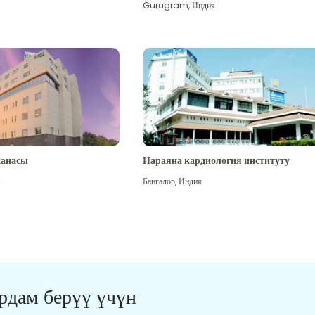
Gurugram
,
Индия
канасы
Нараяна кардиология институту
я
Бангалор
,
Индия
ардам берүү үчүн