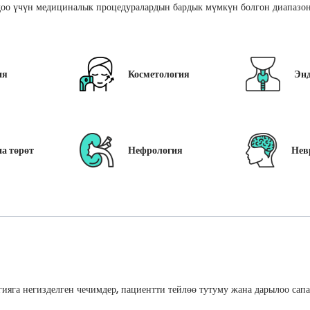
оо үчүн медициналык процедуралардын бардык мүмкүн болгон диапазон
ия
Косметология
Эн
а төрөт
Нефрология
Нев
ияга негизделген чечимдер, пациентти тейлөө тутуму жана дарылоо сап