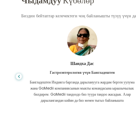
Чыдамдуу
Күбөлөр
Биздин бейтаптар келечектеги чоң байланышты түзүү үчүн д
Шандха Дас
Гастроэнтерология үчүн Бангладештен
да көп,
Бангладештен Индияга барганда дарыланууга жардам берген уулума
л тургай
жана GoMedii компаниясынын мыкты командасына ыраазычылык
зек жок,
билдирем. GoMedii тандоодо биз туура тандоо жасадык. Алар
ттим.
дарылангандан кийин да биз менен тыгыз байланышта