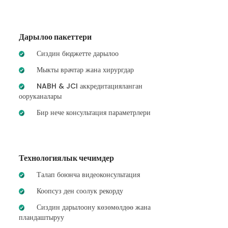
Дарылоо пакеттери
Сиздин бюджетте дарылоо
Мыкты врачтар жана хирургдар
NABH & JCI аккредитацияланган
ооруканалары
Бир нече консультация параметрлери
Технологиялык чечимдер
Талап боюнча видеоконсультация
Коопсуз ден соолук рекорду
Сиздин дарылоону көзөмөлдөө жана
пландаштыруу