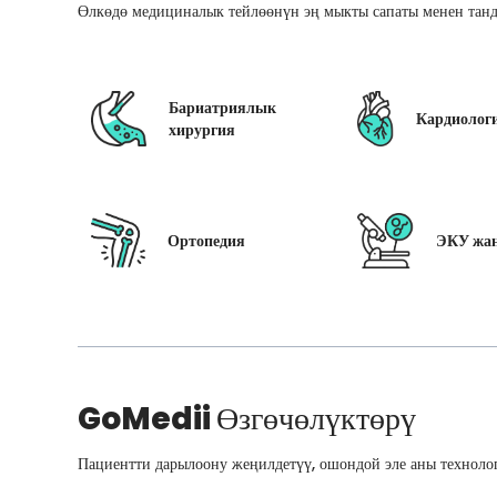
Өлкөдө медициналык тейлөөнүн эң мыкты сапаты менен танд
Бариатриялык
Кардиолог
хирургия
Ортопедия
ЭКУ жан
GoMedii
Өзгөчөлүктөрү
Пациентти дарылоону жеңилдетүү, ошондой эле аны технолог