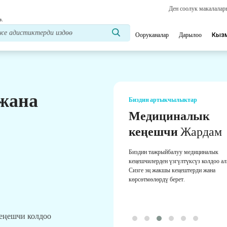
Ден соолук макалала
з.
Ооруканалар
Дарылоо
Кыз
 жана
Биздин артыкчылыктар
Медициналык
кеңешчи
Жардам
Биздин тажрыйбалуу медициналык
кеңешчилерден үзгүлтүксүз колдоо а
Сизге эң жакшы кеңештерди жана
көрсөтмөлөрдү берет.
кеңешчи колдоо