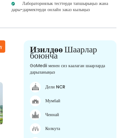
Лабораториялык тесттерди тапшырыңыз жана
дары-дармектерди онлайн заказ кылыңыз
үү
Изилдөө
Шаарлар
боюнча
GoMedii менен сиз каалаган шаарларда
дарыланыңыз
Дели NCR
Мумбай
Ченнай
Колкута