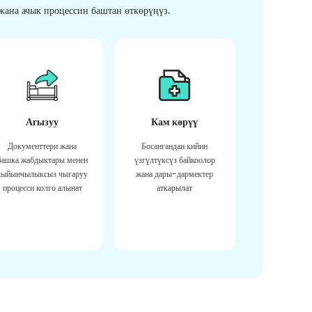
ана ачык процессин баштан өткөрүңүз.
Агызуу
Кам көрүү
Документтери жана
Босангандан кийин
башка жабдыктары менен
үзгүлтүксүз байкоолор
кыйынчылыксыз чыгаруу
жана дары-дармектер
процесси колго алынат
аткарылат