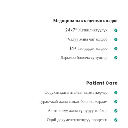
Медициналык кеңешчи колдоо
24x7* Жеткиликтүүлүк
Чалуу жана чат колдоо
14+ Тилдерди колдоо
Дарылоо боюнча сунуштар
Patient Care
Ооруканадагы атайын кызматкерлер
Турак-жай жана саякат боюнча жардам
Алып кетүү жана түшүрүү жайлар
Оңой документтештирүү процесси