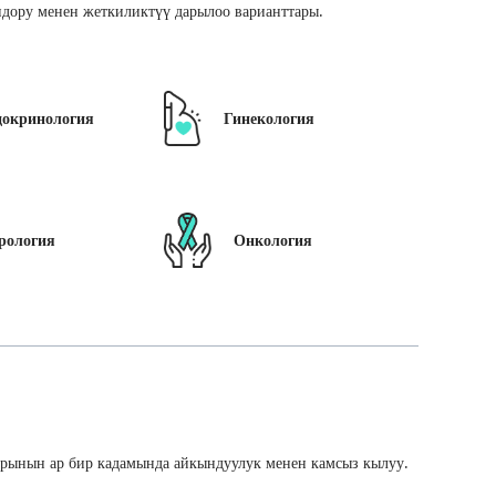
дору менен жеткиликтүү дарылоо варианттары.
докринология
Гинекология
рология
Онкология
арынын ар бир кадамында айкындуулук менен камсыз кылуу.