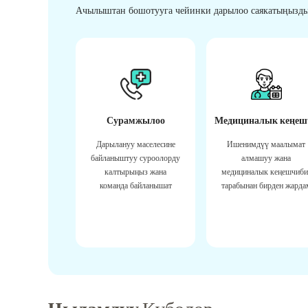
Ачылыштан бошотууга чейинки дарылоо саякатыңызды
Сурамжылоо
Медициналык кеңеш
Дарылануу маселесине
Ишенимдүү маалымат
байланыштуу суроолорду
алмашуу жана
калтырыңыз жана
медициналык кеңешчиби
команда байланышат
тарабынан бирден жарда