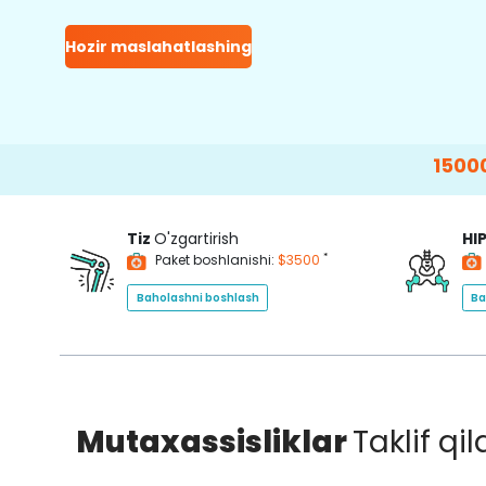
Hozir maslahatlashing
15000+
Happy 
Tiz
O'zgartirish
HI
*
Paket boshlanishi:
$3500
Baholashni boshlash
Ba
Mutaxassisliklar
Taklif qi