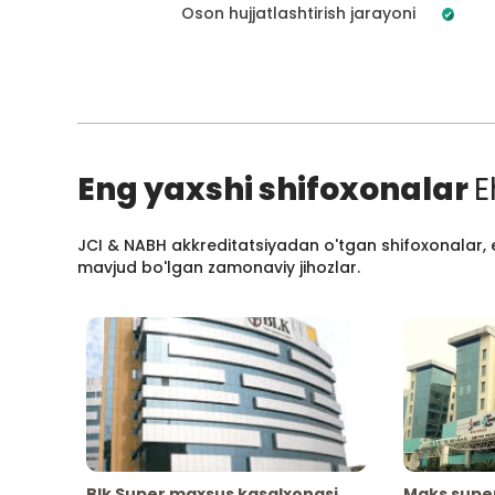
Oson hujjatlashtirish jarayoni
Eng yaxshi shifoxonalar
E
JCI & NABH akkreditatsiyadan o'tgan shifoxonalar, e
mavjud bo'lgan zamonaviy jihozlar.
Blk Super maxsus kasalxonasi
Maks supe