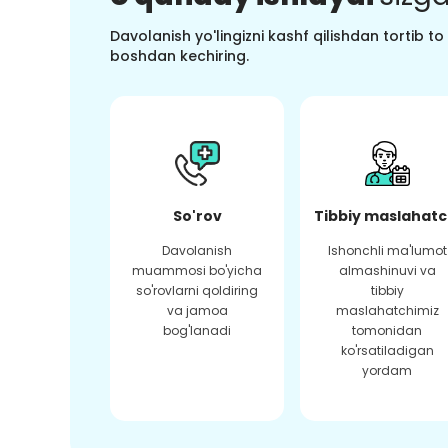
Davolanish yo'lingizni kashf qilishdan tortib t
boshdan kechiring.
So'rov
Tibbiy maslahatc
Davolanish
Ishonchli ma'lumot
muammosi bo'yicha
almashinuvi va
so'rovlarni qoldiring
tibbiy
va jamoa
maslahatchimiz
bog'lanadi
tomonidan
ko'rsatiladigan
yordam