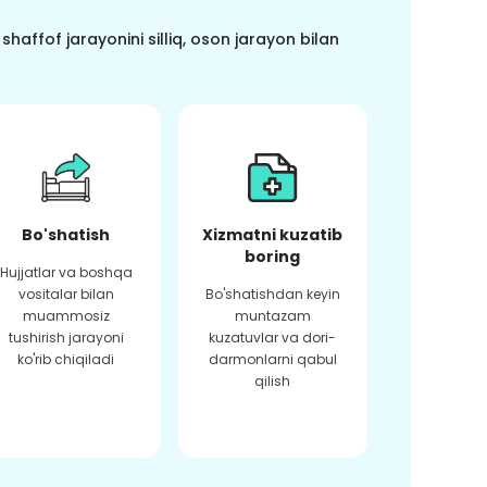
haffof jarayonini silliq, oson jarayon bilan
Bo'shatish
Xizmatni kuzatib
boring
Hujjatlar va boshqa
vositalar bilan
Bo'shatishdan keyin
muammosiz
muntazam
tushirish jarayoni
kuzatuvlar va dori-
ko'rib chiqiladi
darmonlarni qabul
qilish