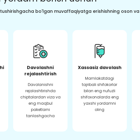
o tushirishgacha bo'lgan muvaffaqiyatga erishishning oson va s
hi
Davolashni
Xassasiz davolash
rejalashtirish
Mamlakatdagi
Davolanishni
tajribali shifokorlar
rejalashtirishda
bilan eng nufuzli
chiptalardan viza va
shifoxonalarda eng
eng maqbul
yaxshi yordamni
paketlarni
oling
tanlashgacha