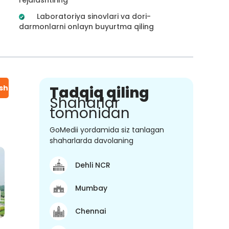
Laboratoriya sinovlari va dori-
darmonlarni onlayn buyurtma qiling
ish
Tadqiq qiling
Shaharlar
tomonidan
GoMedii yordamida siz tanlagan
shaharlarda davolaning
Dehli NCR
Mumbay
Chennai