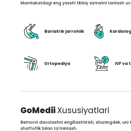
Mamlakatdagi eng yaxshi tibbiy xizmatni tanlash uc
Bariatrik jarrohlik
Kardiolo
Ortopediya
IVF va t
GoMedii
Xususiyatlari
Bemorni davolashni engillashtirish, shuningdek, uni
shaffoflik bilan ta'minlash.