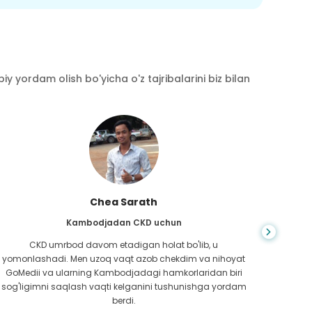
y yordam olish bo'yicha o'z tajribalarini biz bilan
Chea Sarath
Kambodjadan CKD uchun
CKD umrbod davom etadigan holat bo'lib, u
Hayot
yomonlashadi. Men uzoq vaqt azob chekdim va nihoyat
bilm
GoMedii va ularning Kambodjadagi hamkorlaridan biri
boradi
sog'ligimni saqlash vaqti kelganini tushunishga yordam
ed
berdi.
Bang