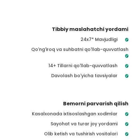
Tibbiy maslahatchi yordami
24x7* Mavjudligi
Qo'ng'iroq va suhbatni qo'llab-quvvatlash
14+ Tillarni qo'llab-quvvatlash
Davolash bo'yicha tavsiyalar
Bemorni parvarish qilish
Kasalxonada ixtisoslashgan xodimlar
Sayohat va turar joy yordami
Olib ketish va tushirish vositalari