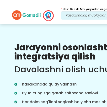
*
Izlash
Uzbek
Tilni yuqoridan o'zgar
Jarayonni osonlasht
Bizning afzalliklarimiz
integratsiya qilish
Davolanishdan
keyingi
kuzatuv
Davolashni olish uch
parvarishi
Bizning jamoamiz bilan har doim
muammolaringizni hal qilish uchun
Kasalxonada qulay yashash
24x7 tibbiy va bemorlarni qo'llab-
quvvatlang. Davolanish ehtiyojlaringiz
Byudjetingizga qarab shifoxona tanlovi
haqida muntazam yangilanishlar.
Har doim sog'liqni saqlash bo'yicha masla