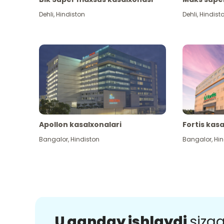
Dehli
,
Hindiston
Dehli
,
Hindist
Apollon kasalxonalari
Fortis kas
Bangalor
,
Hindiston
Bangalor
,
Hin
U qanday ishlaydi
sizg