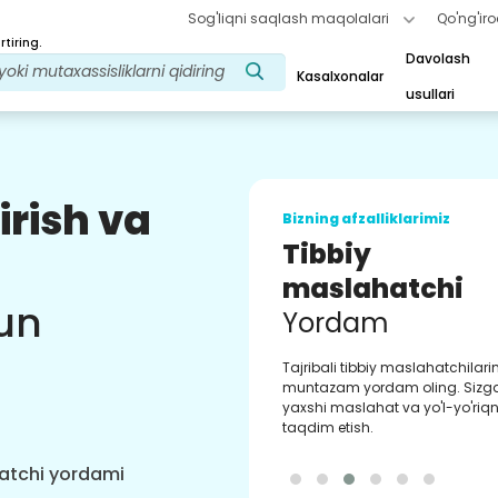
Sog'liqni saqlash maqolalari
Qo'ng'iro
tiring.
Davolash
Kasalxonalar
usullari
irish va
Bizning afzalliklarimiz
Tibbiy
maslahatchi
un
Yordam
Tajribali tibbiy maslahatchilar
muntazam yordam oling. Sizg
yaxshi maslahat va yo'l-yo'riqn
taqdim etish.
hatchi yordami