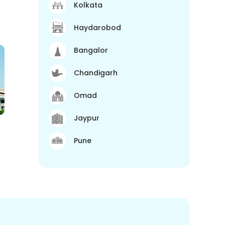
Kolkata
Haydarobod
Bangalor
Chandigarh
Omad
Jaypur
Pune