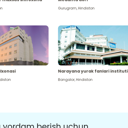
on
Gurugram
,
Hindiston
alxonasi
Narayana yurak fanlari instituti
diston
Bangalor
,
Hindiston
a yordam berish uchun