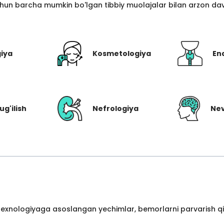
hun barcha mumkin bo'lgan tibbiy muolajalar bilan arzon davo
giya
Kosmetologiya
En
ug'ilish
Nefrologiya
Nev
 texnologiyaga asoslangan yechimlar, bemorlarni parvarish qil