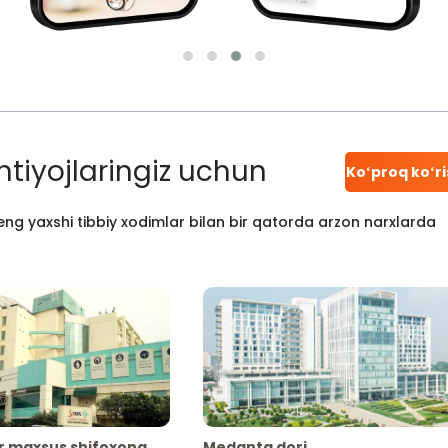
htiyojlaringiz uchun
Koʻproq koʻr
ng yaxshi tibbiy xodimlar bilan bir qatorda arzon narxlarda
r maxsus shifoxona
Medanta dori