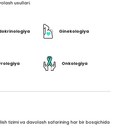
lash usullari.
dokrinologiya
Ginekologiya
rologiya
Onkologiya
ish tizimi va davolash safarining har bir bosqichida