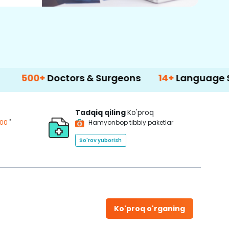
+
Doctors & Surgeons
14+
Language Support
Tadqiq qiling
Ko'proq
*
200
Hamyonbop tibbiy paketlar
So'rov yuborish
Ko'proq o'rganing