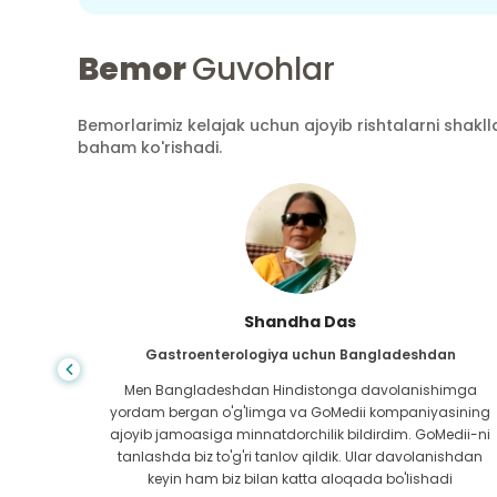
Bemor
Guvohlar
Bemorlarimiz kelajak uchun ajoyib rishtalarni shaklla
baham ko'rishadi.
Shandha Das
an
Gastroenterologiya uchun Bangladeshdan
bundan
Men Bangladeshdan Hindistonga davolanishimga
ini hech
yordam bergan o'g'limga va GoMedii kompaniyasining
 topib
ajoyib jamoasiga minnatdorchilik bildirdim. GoMedii-ni
aning
tanlashda biz to'g'ri tanlov qildik. Ular davolanishdan
ga katta
keyin ham biz bilan katta aloqada bo'lishadi