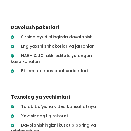
Davolash paketlari
Sizning byudjetingizda davolanish
Eng yaxshi shifokorlar va jarrohlar
NABH & JCI akkreditatsiyalangan
kasalxonalari
Bir nechta maslahat variantlari
Texnologiya yechimlari
Talab bo'yicha video konsultatsiya
Xavfsiz sog'liq rekordi
Davolanishingizni kuzatib boring va
rejalashtiring