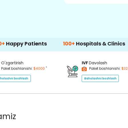
Patients
100+
Hospitals & Clinics
500
P
O'zgartirish
IVF
Davolash
*
Paket boshlanishi:
$4000
Paket boshlanishi:
$3
holashni boshlash
Baholashni boshlash
lamiz