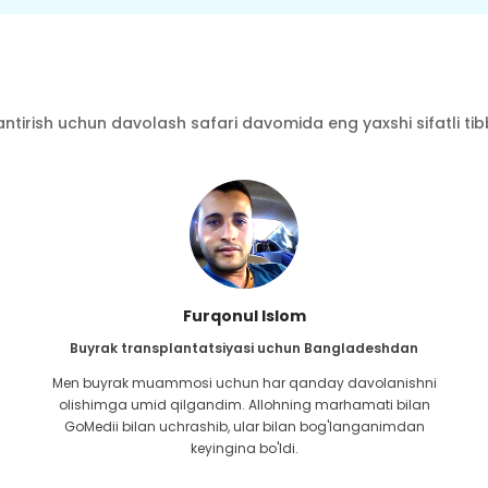
ntirish uchun davolash safari davomida eng yaxshi sifatli tibbi
Furqonul Islom
Buyrak transplantatsiyasi uchun Bangladeshdan
Men buyrak muammosi uchun har qanday davolanishni
olishimga umid qilgandim. Allohning marhamati bilan
GoMedii bilan uchrashib, ular bilan bog'langanimdan
keyingina bo'ldi.