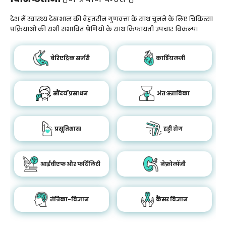
देश में स्वास्थ्य देखभाल की बेहतरीन गुणवत्ता के साथ चुनने के लिए चिकित्सा
प्रक्रियाओं की सभी संभावित श्रेणियों के साथ किफायती उपचार विकल्प।
बेरिएट्रिक सर्जरी
कार्डियलजी
सौंदर्य प्रसाधन
अंतःस्त्राविका
प्रसूतिशास्र
हड्डी रोग
आईवीएफ और फर्टिलिटी
नेफ्रोलॉजी
तंत्रिका-विज्ञान
कैंसर विज्ञान