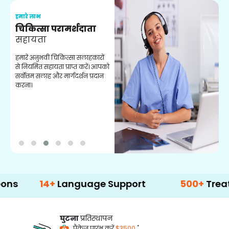
हमारे लाभ
ह
चिकित्सा परामर्शदाता
सहायता
व
हमारे अनुभवी चिकित्सा सलाहकारों
ब
से नियमित सहायता प्राप्त करें। आपको
व
सर्वोत्तम सलाह और मार्गदर्शन प्रदान
ह
करना।
ऑ
14+
Language Support
500+
Treatment O
घुटना
प्रतिस्थापन
*
पैकेज प्रारंभ करें
$3500