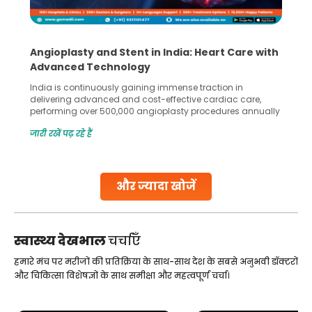
Angioplasty and Stent in India: Heart Care with
Advanced Technology
India is continuously gaining immense traction in
delivering advanced and cost-effective cardiac care,
performing over 500,000 angioplasty procedures annually
with a success rate exceeding 90%. Patients across the
जारी रखें पढ़ रहे हैं
globe are searching for treatments like angioplasty and
stent placement in Indian hospitals, owing to the
combination of high-quality care and affordability.
Studies, such as one published
और ज्यादा खोजें
Continue Reading
स्वास्थ्य देखभाल
चर्चाएँ
हमारे मंच पर मरीजों की प्रतिक्रिया के साथ-साथ देश के सबसे अनुभवी डॉक्टरों
और चिकित्सा विशेषज्ञों के साथ समीक्षा और महत्वपूर्ण चर्चा।