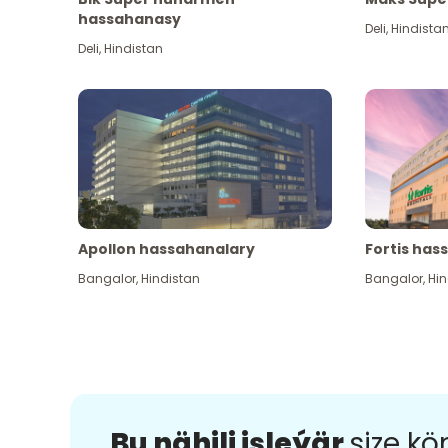
hassahanasy
Deli
,
Hindista
Deli
,
Hindistan
Apollon hassahanalary
Fortis has
Bangalor
,
Hindistan
Bangalor
,
Hin
Bu nähili işleýär
size k