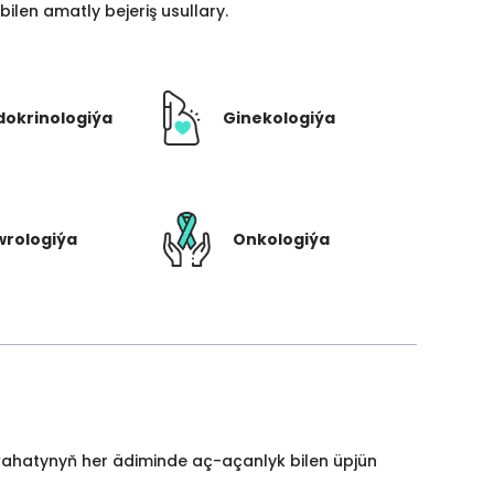
len amatly bejeriş usullary.
dokrinologiýa
Ginekologiýa
rologiýa
Onkologiýa
yýahatynyň her ädiminde aç-açanlyk bilen üpjün