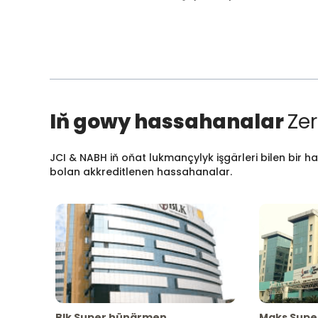
Iň gowy hassahanalar
Zer
JCI & NABH iň oňat lukmançylyk işgärleri bilen bir h
bolan akkreditlenen hassahanalar.
Blk Super hünärmen
Maks Supe