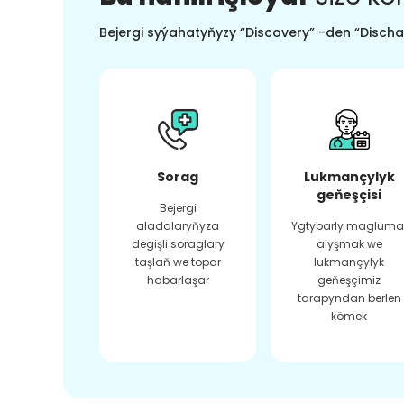
Bejergi syýahatyňyzy “Discovery” -den “Dischar
Sorag
Lukmançylyk
geňeşçisi
Bejergi
aladalaryňyza
Ygtybarly magluma
degişli soraglary
alyşmak we
taşlaň we topar
lukmançylyk
habarlaşar
geňeşçimiz
tarapyndan berlen
kömek