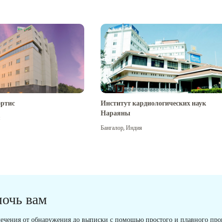
ртис
Институт кардиологических наук
Нараяны
я
Бангалор
,
Индия
мочь вам
ечения от обнаружения до выписки с помощью простого и плавного проц