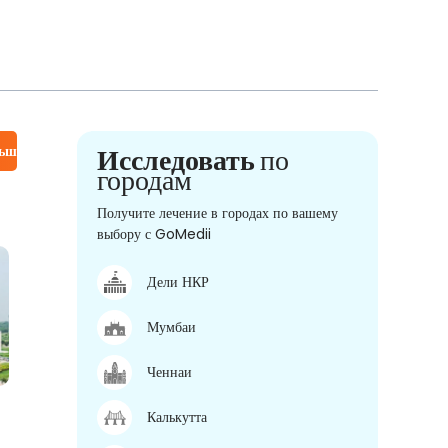
льше
Исследовать
по
городам
Получите лечение в городах по вашему
выбору с GoMedii
Дели НКР
Мумбаи
Ченнаи
Калькутта