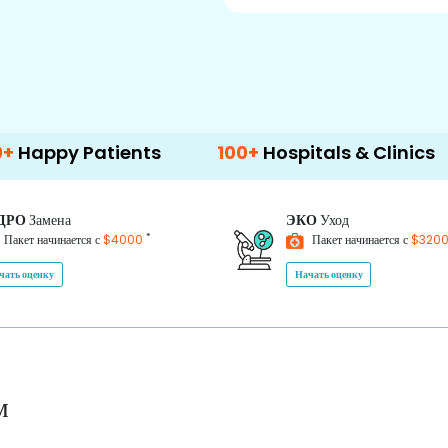
atients
100+
Hospitals & Clinics
500+
ДРО
Замена
ЭКО
Уход
*
Пакет начинается с
$4000
Пакет начинается с
$320
чать оценку
Начать оценку
м