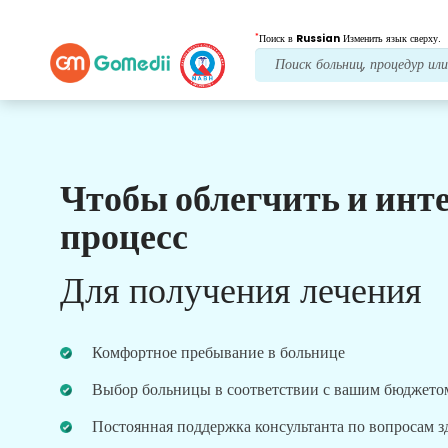
*
Поиск в
Russian
Изменить язык сверху.
Чтобы облегчить и инт
Наши преимущества
процесс
Лечение после
последующий уход
Для получения лечения
Получите круглосуточную медицинскую
поддержку и поддержку пациентов, а наша
команда всегда решит ваши проблемы.
Комфортное пребывание в больнице
Регулярные обновления о ваших потребностях в
лечении.
Выбор больницы в соответствии с вашим бюджето
Постоянная поддержка консультанта по вопросам 