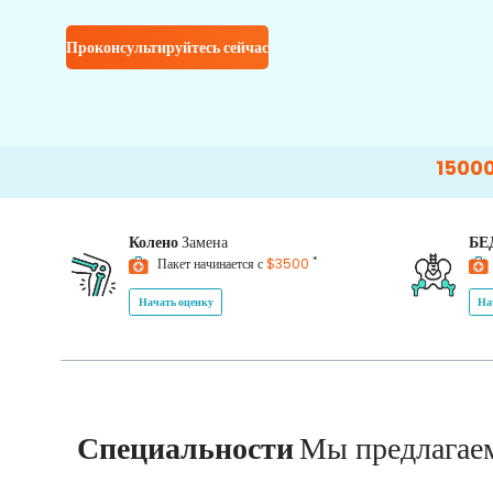
Проконсультируйтесь сейчас
15000+
Happy P
Колено
Замена
БЕ
*
Пакет начинается с
$3500
Начать оценку
На
Специальности
Мы предлагае