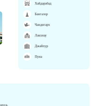
Хайдарабад
Бангалор
Чандигарх
Лакхнау
Джайпур
Пуна
есса.