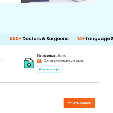
Doctors & Surgeons
14+
Language Support
Исследовать
более
*
0
Доступные медицинские пакеты
Отправить запрос
Узнать больше