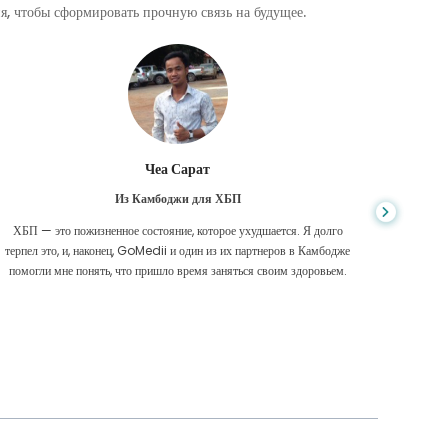
, чтобы сформировать прочную связь на будущее.
Чеа Сарат
Из Камбоджи для ХБП
ХБП — это пожизненное состояние, которое ухудшается. Я долго
Нико
терпел это, и, наконец, GoMedii и один из их партнеров в Камбодже
диагност
помогли мне понять, что пришло время заняться своим здоровьем.
были 