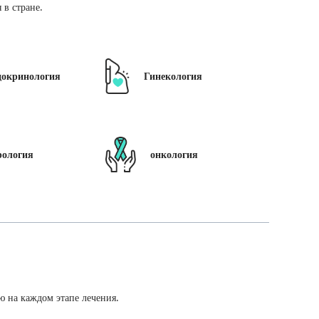
в стране.
докринология
Гинекология
рология
онкология
ю на каждом этапе лечения.