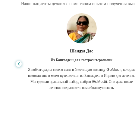
Наши пациенты делятся с нами своим опытом получения высо
Шандха Дас
Из Бангладеш для гастроэнтерологии
е того,
Я поблагодарил своего сына и блестящую команду GoMedii, которы
игде, даже
помогли мне в моем путешествии из Бангладеш в Индию для лечения
оровел
Мы сделали правильный выбор, выбрав GoMedii. Они даже после
 Большое
лечения сохраняют с нами большую связь