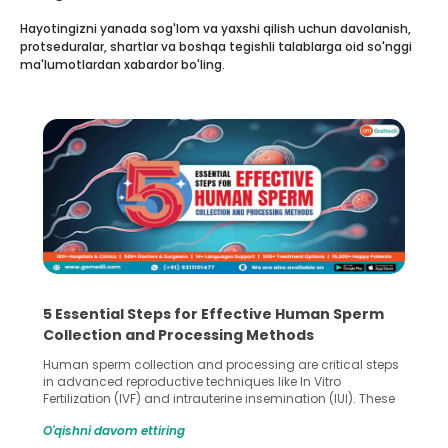
Hayotingizni yanada sog'lom va yaxshi qilish uchun davolanish,
protseduralar, shartlar va boshqa tegishli talablarga oid so'nggi
ma'lumotlardan xabardor bo'ling.
5 Essential Steps for Effective Human Sperm
Collection and Processing Methods
Human sperm collection and processing are critical steps
in advanced reproductive techniques like In Vitro
Fertilization (IVF) and intrauterine insemination (IUI). These
methods enable medical professionals to tackle fertility
O'qishni davom ettiring
challenges and help couples achieve their dream of