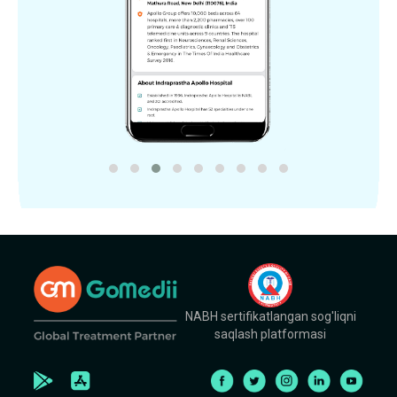
NABH sertifikatlangan sog'liqni
saqlash platformasi