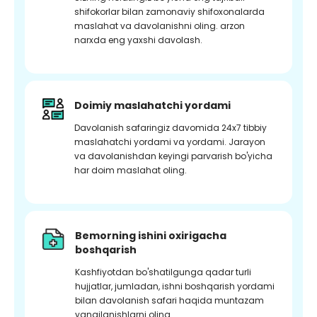
shifokorlar bilan zamonaviy shifoxonalarda
maslahat va davolanishni oling. arzon
narxda eng yaxshi davolash.
Doimiy maslahatchi yordami
Davolanish safaringiz davomida 24x7 tibbiy
maslahatchi yordami va yordami. Jarayon
va davolanishdan keyingi parvarish bo'yicha
har doim maslahat oling.
Bemorning ishini oxirigacha
boshqarish
Kashfiyotdan bo'shatilgunga qadar turli
hujjatlar, jumladan, ishni boshqarish yordami
bilan davolanish safari haqida muntazam
yangilanishlarni oling.