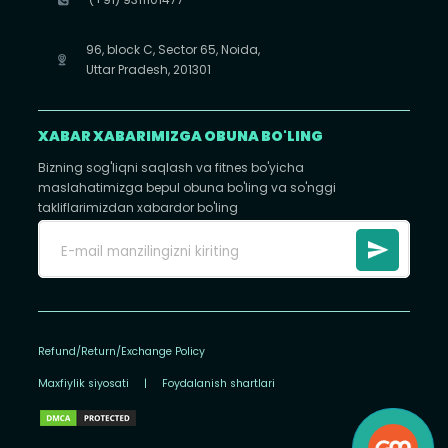
96, block C, Sector 65, Noida,
Uttar Pradesh, 201301
XABAR XABARIMIZGA OBUNA BO'LING
Bizning sog'liqni saqlash va fitnes bo'yicha
maslahatimizga bepul obuna bo'ling va so'nggi
takliflarimizdan xabardor bo'ling
Refund/Return/Exchange Policy
Maxfiylik siyosati
|
Foydalanish shartlari