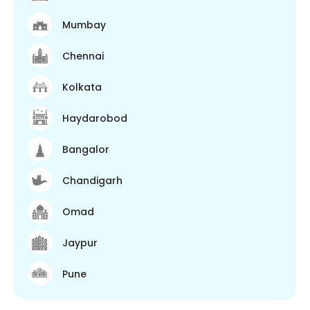
Mumbay
Chennai
Kolkata
Haydarobod
Bangalor
Chandigarh
Omad
Jaypur
Pune