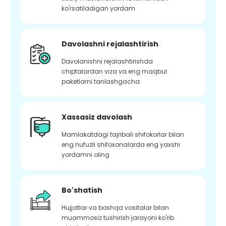
ko'rsatiladigan yordam
Davolashni rejalashtirish
Davolanishni rejalashtirishda
chiptalardan viza va eng maqbul
paketlarni tanlashgacha
Xassasiz davolash
Mamlakatdagi tajribali shifokorlar bilan
eng nufuzli shifoxonalarda eng yaxshi
yordamni oling
Bo'shatish
Hujjatlar va boshqa vositalar bilan
muammosiz tushirish jarayoni ko'rib