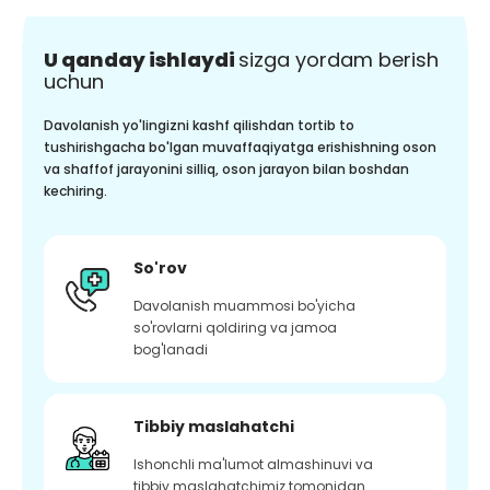
U qanday ishlaydi
sizga yordam berish
uchun
Davolanish yo'lingizni kashf qilishdan tortib to
tushirishgacha bo'lgan muvaffaqiyatga erishishning oson
va shaffof jarayonini silliq, oson jarayon bilan boshdan
kechiring.
So'rov
Davolanish muammosi bo'yicha
so'rovlarni qoldiring va jamoa
bog'lanadi
Tibbiy maslahatchi
Ishonchli ma'lumot almashinuvi va
tibbiy maslahatchimiz tomonidan