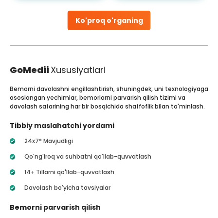
Ko'proq o'rganing
GoMedii
Xususiyatlari
Bemorni davolashni engillashtirish, shuningdek, uni texnologiyaga
asoslangan yechimlar, bemorlarni parvarish qilish tizimi va
davolash safarining har bir bosqichida shaffoflik bilan ta'minlash.
Tibbiy maslahatchi yordami
24x7* Mavjudligi
Qo'ng'iroq va suhbatni qo'llab-quvvatlash
14+ Tillarni qo'llab-quvvatlash
Davolash bo'yicha tavsiyalar
Bemorni parvarish qilish