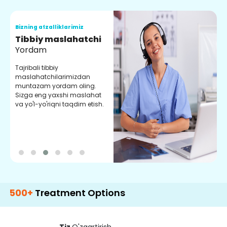
Bizning afzalliklarimiz
B
Tibbiy maslahatchi
O
Yordam
M
Tajribali tibbiy
S
maslahatchilarimizdan
y
muntazam yordam oling.
r
Sizga eng yaxshi maslahat
e
va yo'l-yo'riqni taqdim etish.
b
Treatment Options