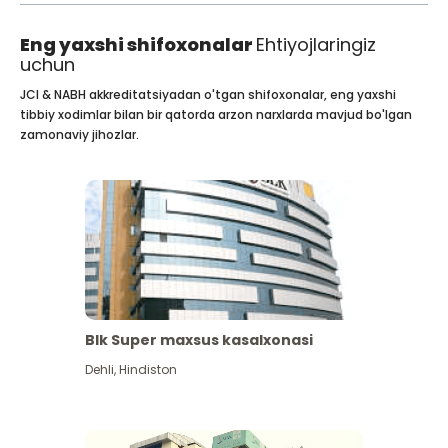
Eng yaxshi shifoxonalar
Ehtiyojlaringiz
uchun
JCI & NABH akkreditatsiyadan o'tgan shifoxonalar, eng yaxshi
tibbiy xodimlar bilan bir qatorda arzon narxlarda mavjud bo'lgan
zamonaviy jihozlar.
Blk Super maxsus kasalxonasi
Dehli
,
Hindiston