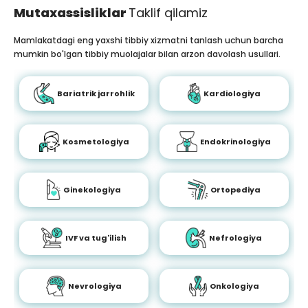
Mutaxassisliklar
Taklif qilamiz
Mamlakatdagi eng yaxshi tibbiy xizmatni tanlash uchun barcha
mumkin bo'lgan tibbiy muolajalar bilan arzon davolash usullari.
Bariatrik jarrohlik
Kardiologiya
Kosmetologiya
Endokrinologiya
Ginekologiya
Ortopediya
IVF va tug'ilish
Nefrologiya
Nevrologiya
Onkologiya