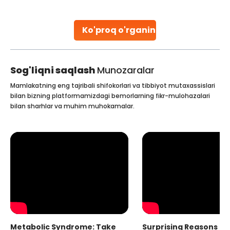
parenthood. Skilled technicians collect sperm using
specialized procedures to ensure optimal quality. Once
collected, they process the
Ko'proq o'rganing
Continue Reading
Sog'liqni saqlash
Munozaralar
Mamlakatning eng tajribali shifokorlari va tibbiyot mutaxassislari
bilan bizning platformamizdagi bemorlarning fikr-mulohazalari
bilan sharhlar va muhim muhokamalar.
Metabolic Syndrome: Take
Surprising Reasons fo