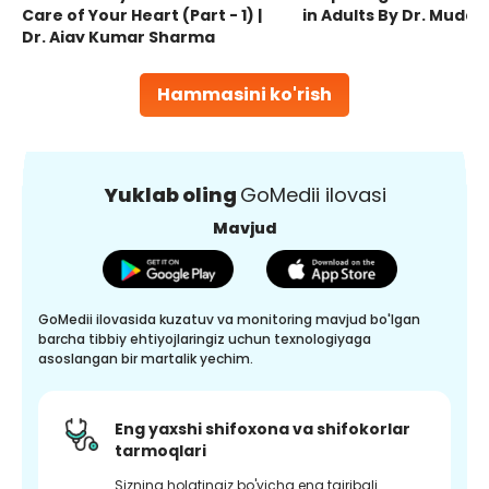
Care of Your Heart (Part - 1) |
in Adults By Dr. Mudas
Dr. Ajay Kumar Sharma
Hammasini ko'rish
Yuklab oling
GoMedii ilovasi
Mavjud
GoMedii ilovasida kuzatuv va monitoring mavjud bo'lgan
barcha tibbiy ehtiyojlaringiz uchun texnologiyaga
asoslangan bir martalik yechim.
Eng yaxshi shifoxona va shifokorlar
tarmoqlari
Sizning holatingiz bo'yicha eng tajribali