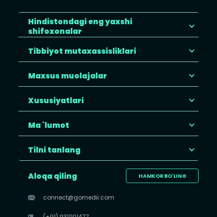
Hindistondagi eng yaxshi
shifoxonalar
Tibbiyot mutaxassisliklari
Maxsus muolajalar
Xususiyatlari
Ma `lumot
Tilni tanlang
Aloqa qiling
HAMKOR BO'LING
connect@gomedii.com
(+91) 9311101477