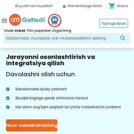
shopping_cart
Buyurtmani kuzatish
Hamkorlarga kirish
Arava
menu
Tizimga kirish
*
Izlash
Uzbek
Tilni yuqoridan o'zgartiring.
Jarayonni osonlashtirish va
integratsiya qilish
Davolashni olish uchun
Kasalxonada qulay yashash
Byudjetingizga qarab shifoxona tanlovi
Har doim sog'liqni saqlash bo'yicha maslahatchi yordami
Hozir maslahatlashing