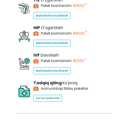
Tiz
O'zgartirish
*
Paket boshlanishi:
$3500
Baholashni boshlash
HIP
O'zgartirish
*
Paket boshlanishi:
$4000
Baholashni boshlash
IVF
Davolash
*
Paket boshlanishi:
$3200
Baholashni boshlash
Tadqiq qiling
Ko'proq
Hamyonbop tibbiy paketlar
So'rov yuborish