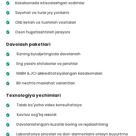
Kasalxonada ixtisoslashgan xodimlar
Sayohat va turar joy yordami
Olib ketish va tushirish vositalari
Oson hujjatlashtirish jarayoni
Davolash paketlari
Sizning byudjetingizda davolanish
Eng yaxshi shifokorlar va jarrohlar
NABH & JCI akkreditatsiyalangan kasalxonalari
Bir nechta maslahat variantlari
Texnologiya yechimlari
Talab bo'yicha video konsultatsiya
Xavfsiz sog'liq rekordi
Davolanishingizni kuzatib boring va rejalashtiring
Laboratoriya sinovlari va dori-darmonlarni onlayn buyurtma