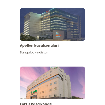
Apollon kasalxonalari
Koʻproq koʻrish
Bangalor
,
Hindiston
Fortis kasalxonasi