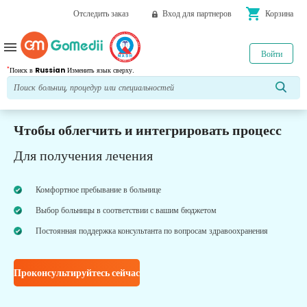
shopping_cart
Отследить заказ
Вход для партнеров
Корзина
menu
Войти
*
Поиск в
Russian
Изменить язык сверху.
Чтобы облегчить и интегрировать процесс
Для получения лечения
Комфортное пребывание в больнице
Выбор больницы в соответствии с вашим бюджетом
Постоянная поддержка консультанта по вопросам здравоохранения
Проконсультируйтесь сейчас