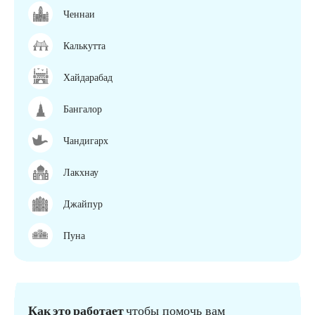
Ченнаи
Калькутта
Хайдарабад
Бангалор
Чандигарх
Лакхнау
Джайпур
Пуна
Как это работает
чтобы помочь вам