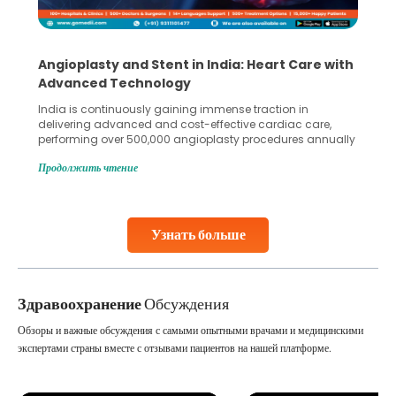
Angioplasty and Stent in India: Heart Care with
Advanced Technology
India is continuously gaining immense traction in
delivering advanced and cost-effective cardiac care,
performing over 500,000 angioplasty procedures annually
with a success rate exceeding 90%. Patients across the
Продолжить чтение
globe are searching for treatments like angioplasty and
stent placement in Indian hospitals, owing to the
combination of high-quality care and affordability.
Studies, such as one published
Узнать больше
Continue Reading
Здравоохранение
Обсуждения
Обзоры и важные обсуждения с самыми опытными врачами и медицинскими
экспертами страны вместе с отзывами пациентов на нашей платформе.