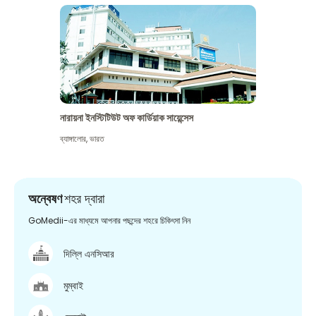
নারায়না ইনস্টিটিউট অফ কার্ডিয়াক সায়েন্সেস
ব্যাঙ্গালোর
,
ভারত
অন্বেষণ
শহর দ্বারা
GoMedii-এর মাধ্যমে আপনার পছন্দের শহরে চিকিৎসা নিন
দিল্লি এনসিআর
মুম্বাই