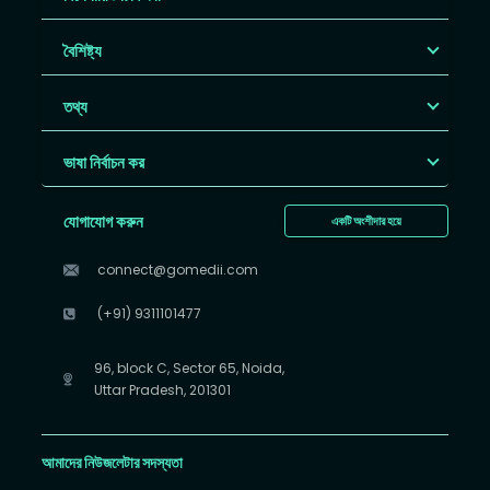
বৈশিষ্ট্য
তথ্য
ভাষা নির্বাচন কর
যোগাযোগ করুন
একটি অংশীদার হয়ে
connect@gomedii.com
(+91) 9311101477
96, block C, Sector 65, Noida,
Uttar Pradesh, 201301
আমাদের নিউজলেটার সদস্যতা