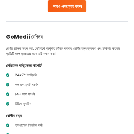
আরও এক্সপ্লোর করুন
GoMedii
বৈশিষ্ট্য
রোগীর চিকিত্সা সহজ করা, সেইসাথে প্রযুক্তি চালিত সমাধান, রোগীর যত্ন ব্যবস্থা এবং চিকিত্সার যাত্রার
প্রতিটি ধাপে স্বচ্ছতার সাথে এটি সক্ষম করা।
মেডিকেল কাউন্সেলর সাপোর্ট
24x7* উপস্থিতি
কল এবং চ্যাট সমর্থন
14+ ভাষা সমর্থন
চিকিত্সা সুপারিশ
রোগীর যত্ন
হাসপাতালে নিবেদিত কর্মী