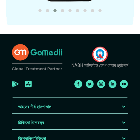
NABH সার্টিফাইড হেলথ কেয়ার প্ল্যাটফর্ম
ভারতের শীর্ষ হাসপাতাল
চিকিৎসা বিশেষত্ব
বিশেষায়িত চিকিৎসা