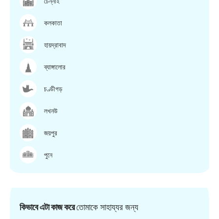
চেন্নাই
কলকাতা
হায়দ্রাবাদ
ব্যাঙ্গালোর
চণ্ডীগড়
লখনউ
জয়পুর
পুনে
কিভাবে এটা কাজ করে
তোমাকে সাহায্যর জন্য