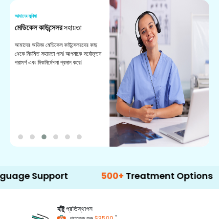
আমাদের সুবিধা
আম
মেডিকেল কাউন্সেলর
সহায়তা
অ
আমাদের অভিজ্ঞ মেডিকেল কাউন্সেলরদের কাছ
ভা
থেকে নিয়মিত সহায়তা পান। আপনাকে সর্বোত্তম
চি
পরামর্শ এবং দিকনির্দেশনা প্রদান করে।
ডা
upport
500+
Treatment Options
হাঁটু
প্রতিস্থাপন
*
প্যাকেজ শুরু
$3500