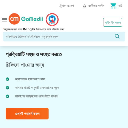
shopping_cart
ট্র্যাক আদেশ
অংশীদার লগইন
কার্ট
menu
সাইন ইন করুন
*
অনুসন্ধান করা হচ্ছে
Bangla
উপরে থেকে ভাষা পরিবর্তন করুন.
প্রক্রিয়াটি সহজ ও সংহত করতে
চিকিৎসা পাওয়ার জন্য
আরামদায়ক হাসপাতালে থাকা
আপনার বাজেট অনুযায়ী হাসপাতালের পছন্দ
সর্বকালের স্বাস্থ্যসেবা পরামর্শদাতা সমর্থন
এখনই পরামর্শ করুন