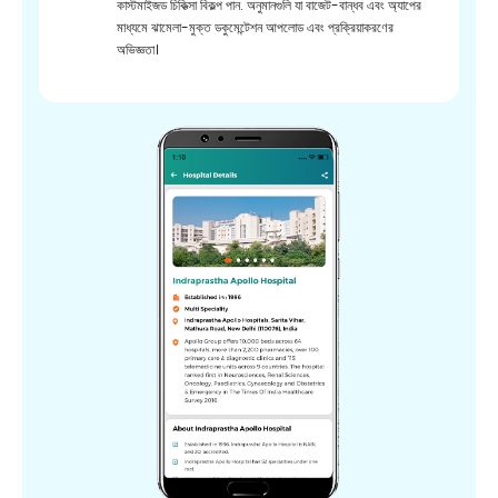
কাস্টমাইজড চিকিত্সা বিকল্প পান. অনুমানগুলি যা বাজেট-বান্ধব এবং অ্যাপের
মাধ্যমে ঝামেলা-মুক্ত ডকুমেন্টেশন আপলোড এবং প্রক্রিয়াকরণের
অভিজ্ঞতা।