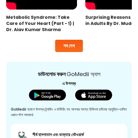
Metabolic Syndrome: Take
Surprising Reasons fo
Care of Your Heart (Part - 1) |
in Adults By Dr. Mudas
Dr. Ajay Kumar Sharma
সব দেখ
ডাউনলোড করুন
GoMedii অ্যাপ
এ উপলব্ধ
GoMedii অ্যাপে উপলব্ধ ট্র্যাকিং ও মনিটরিং সহ আপনার সমস্ত চিকিৎসা চাহিদার প্রযুক্তি-চালিত
ওয়ান-স্টপ সমাধান।
শীর্ষ হাসপাতাল এবং ডাক্তার নেটওয়ার্ক