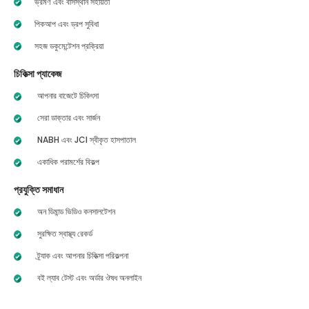
ভ্রমণ এবং বাসস্থান সহায়তা
পিকআপ এবং ড্রপ সুবিধা
সহজ ডকুমেন্টেশন প্রক্রিয়া
চিকিত্সা প্যাকেজ
আপনার বাজেটে চিকিৎসা
সেরা ডাক্তার এবং সার্জন
NABH এবং JCI স্বীকৃত হাসপাতাল
একাধিক পরামর্শের বিকল্প
প্রযুক্তি সমাধান
অন ডিমান্ড ভিডিও কনসালটেশন
সুরক্ষিত স্বাস্থ্য রেকর্ড
ট্র্যাক এবং আপনার চিকিত্সা পরিকল্পনা
বই ল্যাব টেস্ট এবং অর্ডার ঔষধ অনলাইন