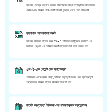
আপনার ক্ষেত্রে সবচেয়ে অভিজ্ঞ ডাক্তারদের সাথে অত্যাধুনিক হাসপাতালে
পরামর্শ এবং চিকিত্সা পান। একটি সাশ্রয়ী মূল্যের খরচে সেরা চিকিৎসা।
ক্রমাগত পরামর্শদাতা সমর্থন
আপনার চিকিৎসা যাত্রার সময় 24x7 মেডিকেল কাউন্সেলর সহায়তা এবং
সহায়তা। পদ্ধতি এবং চিকিত্সা পরবর্তী যত্ন সম্পর্কে সর্বদা পরামর্শ পান।
এন্ড-টু-এন্ড পেশেন্ট কেস ম্যানেজমেন্ট
আবিষ্কার থেকে স্রাব পর্যন্ত, বিভিন্ন ডকুমেন্টেশন সহ কেস ম্যানেজমেন্ট
সহায়তা সহ চিকিত্সা যাত্রার নিয়মিত আপডেট পান।
বাজেট বন্ধুত্বপূর্ণ চিকিৎসা এবং ঝামেলামুক্ত ডকুমেন্টেশন