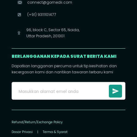
connect@gomedii.com
(+91) 9311101477
96, block C, Sector 65, Noida,
Uttar Pradesh, 201301
BERLANGGANAN KEPADA SURAT BERITA KAMI
Dapatkan langganan percuma untuk tip kesihatan dan
kecergasan kami dan nantikan tawaran terbaru kami
Refund/Return/Exchange Policy
Dasar Privasi
|
Terma & Syarat