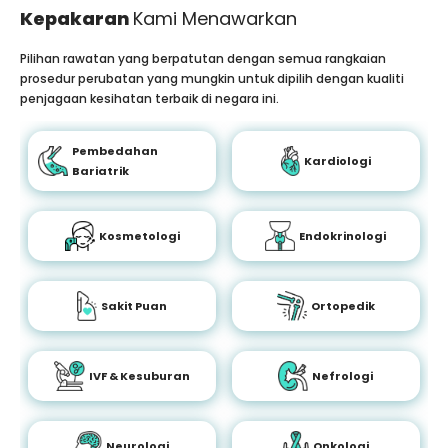
Kepakaran
Kami Menawarkan
Pilihan rawatan yang berpatutan dengan semua rangkaian
prosedur perubatan yang mungkin untuk dipilih dengan kualiti
penjagaan kesihatan terbaik di negara ini.
Pembedahan
Kardiologi
Bariatrik
Kosmetologi
Endokrinologi
Sakit Puan
Ortopedik
IVF & Kesuburan
Nefrologi
Neurologi
Onkologi