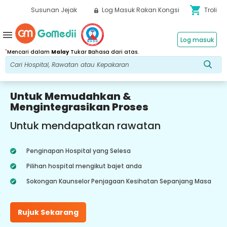
shopping_cart
Susunan Jejak
Log Masuk Rakan Kongsi
Troli
menu
Log masuk
*
Mencari dalam
Malay
Tukar Bahasa dari atas.
Untuk Memudahkan &
Mengintegrasikan Proses
Untuk mendapatkan rawatan
Penginapan Hospital yang Selesa
Pilihan hospital mengikut bajet anda
Sokongan Kaunselor Penjagaan Kesihatan Sepanjang Masa
Rujuk Sekarang