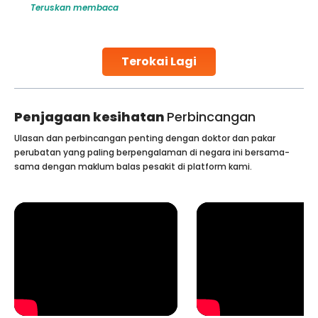
Teruskan membaca
make all the difference. India has some of the world’s
leading hospitals for bone marrow transplants.
Continue Reading
Terokai Lagi
Penjagaan kesihatan
Perbincangan
Ulasan dan perbincangan penting dengan doktor dan pakar
perubatan yang paling berpengalaman di negara ini bersama-
sama dengan maklum balas pesakit di platform kami.