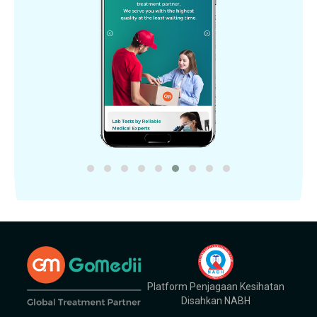
Platform Penjagaan Kesihatan
Disahkan NABH