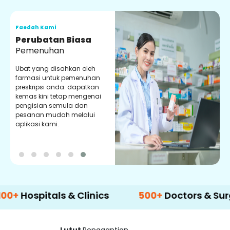
Faedah Kami
F
Perubatan Biasa
Pemenuhan
Ubat yang disahkan oleh
P
farmasi untuk pemenuhan
d
preskripsi anda. dapatkan
y
kemas kini tetap mengenai
p
pengisian semula dan
m
pesanan mudah melalui
aplikasi kami.
pitals & Clinics
500+
Doctors & Surgeons