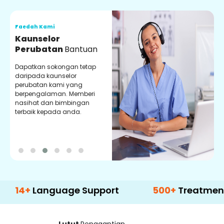
Faedah Kami
F
Kaunselor
V
Perubatan
Bantuan
P
Dapatkan sokongan tetap
P
daripada kaunselor
d
perubatan kami yang
p
berpengalaman. Memberi
m
nasihat dan bimbingan
m
terbaik kepada anda.
p
k
Language Support
500+
Treatment Optio