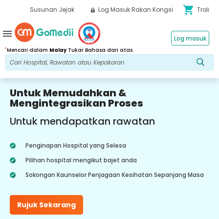
shopping_cart
Susunan Jejak
Log Masuk Rakan Kongsi
Troli
menu
Log masuk
*
Mencari dalam
Malay
Tukar Bahasa dari atas.
Untuk Memudahkan &
Mengintegrasikan Proses
Untuk mendapatkan rawatan
Penginapan Hospital yang Selesa
Pilihan hospital mengikut bajet anda
Sokongan Kaunselor Penjagaan Kesihatan Sepanjang Masa
Rujuk Sekarang