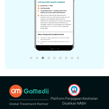
Platform Penjagaan Kesihatan
Disahkan NABH