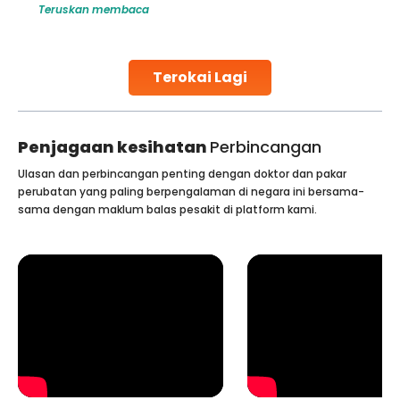
Teruskan membaca
globe are searching for treatments like angioplasty and
stent placement in Indian hospitals, owing to the
combination of high-quality care and affordability.
Studies, such as one published
Terokai Lagi
Continue Reading
Penjagaan kesihatan
Perbincangan
Ulasan dan perbincangan penting dengan doktor dan pakar
perubatan yang paling berpengalaman di negara ini bersama-
sama dengan maklum balas pesakit di platform kami.