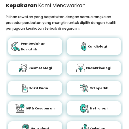
Kepakaran
Kami Menawarkan
Pilihan rawatan yang berpatutan dengan semua rangkaian
prosedur perubatan yang mungkin untuk dipilih dengan kualiti
penjagaan kesihatan terbaik di negara ini.
Pembedahan
Kardiologi
Bariatrik
Kosmetologi
Endokrinologi
Sakit Puan
Ortopedik
IVF & Kesuburan
Nefrologi
Neurologi
Onkologi