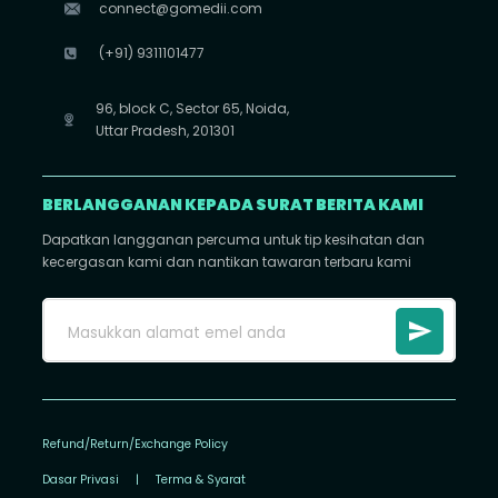
connect@gomedii.com
(+91) 9311101477
96, block C, Sector 65, Noida,
Uttar Pradesh, 201301
BERLANGGANAN KEPADA SURAT BERITA KAMI
Dapatkan langganan percuma untuk tip kesihatan dan
kecergasan kami dan nantikan tawaran terbaru kami
Refund/Return/Exchange Policy
Dasar Privasi
|
Terma & Syarat