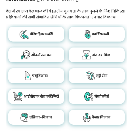
देश में स्वास्थ्य देखभाल की बेहतरीन गुणवत्ता के साथ चुनने के लिए चिकित्सा
प्रक्रियाओं की सभी संभावित श्रेणियों के साथ किफायती उपचार विकल्प।
बेरिएट्रिक सर्जरी
कार्डियलजी
सौंदर्य प्रसाधन
अंतःस्त्राविका
प्रसूतिशास्र
हड्डी रोग
आईवीएफ और फर्टिलिटी
नेफ्रोलॉजी
तंत्रिका-विज्ञान
कैंसर विज्ञान