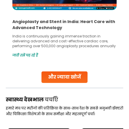
Angioplasty and Stent in India: Heart Care with
Advanced Technology
India is continuously gaining immense traction in
delivering advanced and cost-effective cardiac care,
performing over 500,000 angioplasty procedures annually
with a success rate exceeding 90%. Patients across the
जारी रखें पढ़ रहे हैं
globe are searching for treatments like angioplasty and
stent placement in Indian hospitals, owing to the
combination of high-quality care and affordability.
Studies, such as one published
और ज्यादा खोजें
Continue Reading
स्वास्थ्य देखभाल
चर्चाएँ
हमारे मंच पर मरीजों की प्रतिक्रिया के साथ-साथ देश के सबसे अनुभवी डॉक्टरों
और चिकित्सा विशेषज्ञों के साथ समीक्षा और महत्वपूर्ण चर्चा।