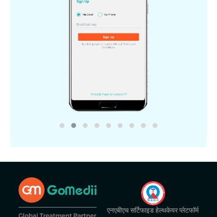
एनएबीएच सर्टिफाइड हेल्थकेयर प्लेटफॉर्म