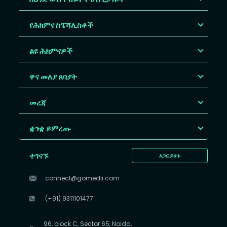
የሕክምና ስፔሻሊስቶች
ልዩ ሕክምናዎች
ዋና መለያ ጸባያት
መረጃ
ቋንቋ ይምረጡ
ተገናኙ
አጋር ይሁኑ
connect@gomedii.com
(+91) 9311101477
96, block C, Sector 65, Noida,