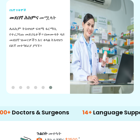
የእኛ ጥቅሞች
የ
መደበኛ ሕክምና
መሟላት
የ
ለሐኪም ትእዛዝዎ ፍጻሜ ፋርማሲ
ለ
የተረጋገጡ መድኃኒቶች። በመሙላት ላይ
አ
መደበኛ ዝመናዎችን እና ቀላል ትእዛዝን
በእኛ መተግበሪያ ያግኙ።
ctors & Surgeons
14+
Language Support
ጉልበት
መተካት
*
እሽጉ በ ጀምር
$3500