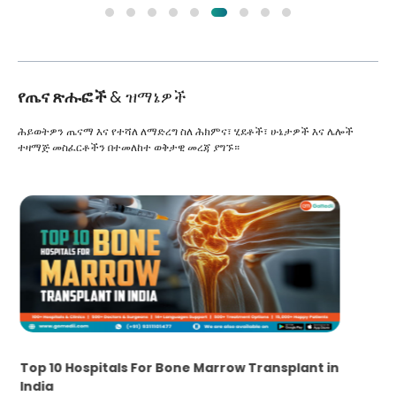
የጤና ጽሑፎች
& ዝማኔዎች
ሕይወትዎን ጤናማ እና የተሻለ ለማድረግ ስለ ሕክምና፣ ሂደቶች፣ ሁኔታዎች እና ሌሎች
ተዛማጅ መስፈርቶችን በተመለከተ ወቅታዊ መረጃ ያግኙ።
Recognizing Critical Symptoms of a Frontal
Lobe Brain Tumor Could Save Your Life