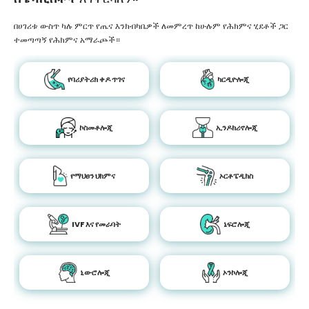
በሀገሪቱ ውስጥ ካሉ ምርጥ የጤና እንክብካቤዎች ለመምረጥ ከሁሉም የሕክምና ሂደቶች ጋር
ተመጣጣኝ የሕክምና አማራጮች።
የባሪያትሪክ ቀዶ ጥገና
ካርዲዮሎጂ
ኮስመቶሎጂ
ኢንዶክሪኖሎጂ
የማህፀን ህክምና
ኦርቶፔዲክስ
IVF እና የመራባት
ኔፍሮሎጂ
ኒውሮሎጂ
ኦንኮሎጂ