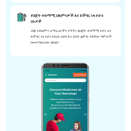
የበጀት ተስማሚ ህክምናዎች እና ከችግር ነጻ የሆኑ
ሰነዶች
ብጁ የሕክምና አማራጮችን ያግኙ። ለበጀት ተስማሚ የሆኑ እና
ከችግር ነጻ የሆነ የሰነድ ሰቀላ እና ሂደት ልምድ ያላቸው ግምቶች
በመተግበሪያው በኩል።