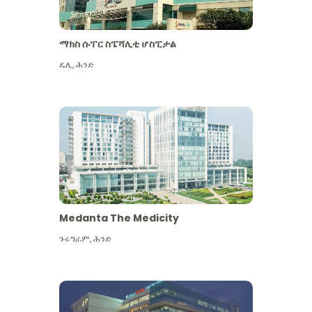
ማክስ ሱፐር ስፔሻሊቲ ሆስፒታል
ዴሊ
,
ሕንድ
Medanta The Medicity
ጉሩግራም
,
ሕንድ