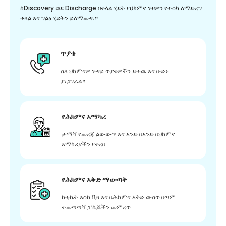
ከDiscovery ወደ Discharge በቀላል ሂደት የህክምና ጉዞዎን የተሳካ ለማድረግ
ቀላል እና ግልፅ ሂደትን ይለማመዱ።
ጥያቄ
ስለ ህክምናዎ ጉዳይ ጥያቄዎችን ይተዉ እና ቡድኑ
ያነጋግራል።
የሕክምና አማካሪ
ታማኝ የመረጃ ልውውጥ እና አንድ በአንድ በህክምና
አማካሪያችን የቀረበ
የሕክምና እቅድ ማውጣት
ከቲኬት እስከ ቪዛ እና በሕክምና እቅድ ውስጥ በጣም
ተመጣጣኝ ፓኬጆችን መምረጥ