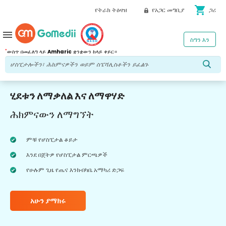
shopping_cart
የትራክ ትዕዛዝ
የአጋር መግቢያ
ጋሪ
menu
ስግን እን
*
ውስጥ በመፈለግ ላይ
Amharic
ቋንቋውን ከላይ ቀይር።
ሂደቱን ለማቃለል እና ለማዋሃድ
ሕክምናውን ለማግኘት
ምቹ የሆስፒታል ቆይታ
እንደ በጀትዎ የሆስፒታል ምርጫዎች
የሁሉም ጊዜ የጤና እንክብካቤ አማካሪ ድጋፍ
አሁን ያማክሩ