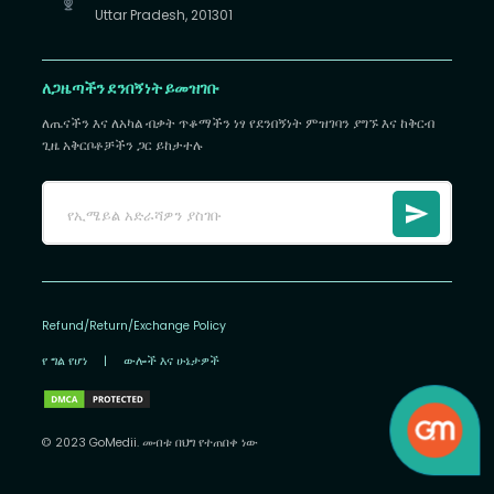
Uttar Pradesh, 201301
ለጋዜጣችን ደንበኝነት ይመዝገቡ
ለጤናችን እና ለአካል ብቃት ጥቆማችን ነፃ የደንበኝነት ምዝገባን ያግኙ እና ከቅርብ
ጊዜ አቅርቦቶቻችን ጋር ይከታተሉ
Refund/Return/Exchange Policy
የ ግል የሆነ
|
ውሎች እና ሁኔታዎች
© 2023 GoMedii. መብቱ በህግ የተጠበቀ ነው