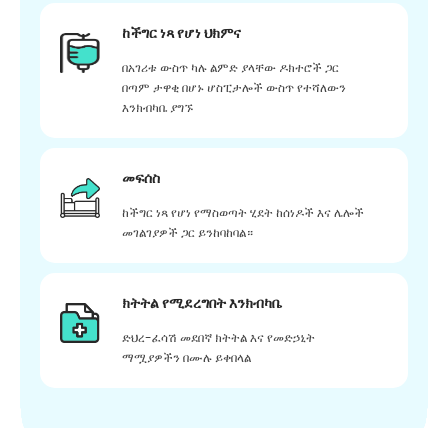
ከችግር ነጻ የሆነ ህክምና
በአገሪቱ ውስጥ ካሉ ልምድ ያላቸው ዶክተሮች ጋር
በጣም ታዋቂ በሆኑ ሆስፒታሎች ውስጥ የተሻለውን
እንክብካቤ ያግኙ
መፍሰስ
ከችግር ነጻ የሆነ የማስወጣት ሂደት ከሰነዶች እና ሌሎች
መገልገያዎች ጋር ይንከባከባል።
ክትትል የሚደረግበት እንክብካቤ
ድህረ-ፈሳሽ መደበኛ ክትትል እና የመድኃኒት
ማሟያዎችን በሙሉ ይቀበላል