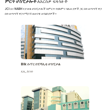
ምርጥ ሆስፒታሎች
ለእርስዎ ፍላጎቶች
JCI እና NABH የታወቁ ሆስፒታሎች ከምርጥ የህክምና ባለሙያዎች ጋር በተመጣጣኝ ዋጋ
በተመጣጣኝ ዋጋ የሚገኙ ዘመናዊ መገልገያዎች።
Blk ሱፐር ስፔሻሊቲ ሆስፒታል
ዴሊ
,
ሕንድ