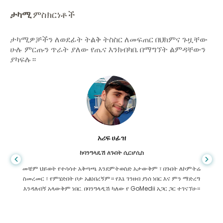
ታካሚ
ምስክርነቶች
ታካሚዎቻችን ለወደፊት ትልቅ ትስስር ለመፍጠር በህክምና ጉዟቸው
ሁሉ ምርጡን ጥራት ያለው የጤና እንክብካቤ በማግኘት ልምዳቸውን
ያካፍሉ።
አሪፍ ሀፊዝ
ከባንግላዴሽ ለጉበት ሲርሆሲስ
መቼም ህይወት የተሳሳተ አቅጣጫ እንደምትወስድ አታውቅም ፣ በጉበት ለኮምትሬ
ስመረመር ፣ የምሄድበት ቦታ አልነበረኝም። የእኔ ገንዘብ ያነሰ ነበር እና ምን ማድረግ
እንዳለብኝ አላውቅም ነበር. በባንግላዲሽ ካለው የ GoMedii አጋር ጋር ተገናኘሁ።