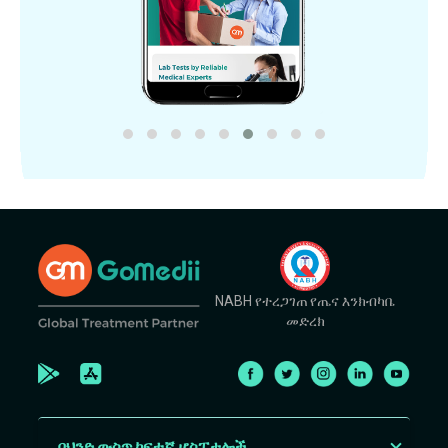
NABH የተረጋገጠ የጤና እንክብካቤ
መድረክ
በህንድ ውስጥ ከፍተኛ ሆስፒታሎች