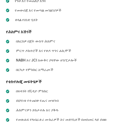
የጉዞ እና የመጠለያ እገዛ
የመውሰጃ እና የመጣል መገልገያዎች
ቀላል የሰነድ ሂደት
የሕክምና እሽጎች
በእርስዎ በጀት ውስጥ ሕክምና
ምርጥ ዶክተሮች እና የቀዶ ጥገና ሐኪሞች
NABH እና JCI እውቅና ያላቸው ሆስፒታሎች
በርካታ የምክክር አማራጮች
የቴክኖሎጂ መፍትሄዎች
በፍላጎት የቪዲዮ ምክክር
ደህንነቱ የተጠበቀ የጤና መዝገብ
ሕክምናዎን ይከታተሉ እና ያቅዱ
የመጽሐፍ የላብራቶሪ ሙከራዎች እና መድሃኒቶች በመስመር ላይ ይዘዙ