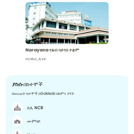
Narayana የልብ ሳይንስ ተቋም
ባንጋሎር
,
ሕንድ
ያስሱ
በከተሞች
በመረጡት ከተሞች በGoMedii ህክምና ያግኙ
ዴሊ NCR
ሙምባይ