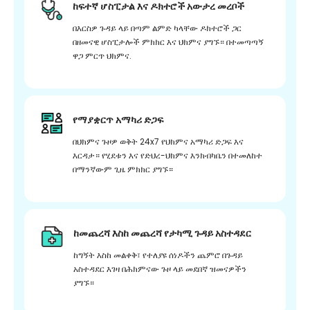
ከፍተኛ ሆስፒታል እና ዶክተሮች አውታረ መረቦች
በእርስዎ ጉዳይ ላይ በጣም ልምድ ካላቸው ዶክተሮች ጋር
በዘመናዊ ሆስፒታሎች ምክክር እና ህክምና ያግኙ። በተመጣጣኝ
ዋጋ ምርጥ ህክምና.
የማያቋርጥ አማካሪ ድጋፍ
በህክምና ጉዞዎ ወቅት 24x7 የህክምና አማካሪ ድጋፍ እና
እርዳታ። የሂደቱን እና የድህረ-ህክምና እንክብካቤን በተመለከተ
በማንኛውም ጊዜ ምክክር ያግኙ።
ከመጨረሻ እስከ መጨረሻ የታካሚ ጉዳይ አስተዳደር
ከግኝት እስከ መልቀቅ፣ የተለያዩ ሰነዶችን ጨምሮ በጉዳይ
አስተዳደር እገዛ በሕክምናው ጉዞ ላይ መደበኛ ዝመናዎችን
ያግኙ።