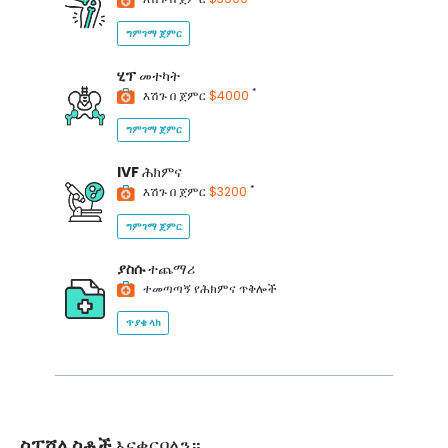
ግምገማ ጀምር
ሂፕ
መተካት
*
እሽጉ በ ጀምር
$4000
ግምገማ ጀምር
IVF
ሕክምና
*
እሽጉ በ ጀምር
$3200
ግምገማ ጀምር
ያስሱ
ተጨማሪ
ተመጣጣኝ የሕክምና ጥቅሎች
ጥያቄ ላክ
ስፔሻሊስቶች
እናቀርባለን።