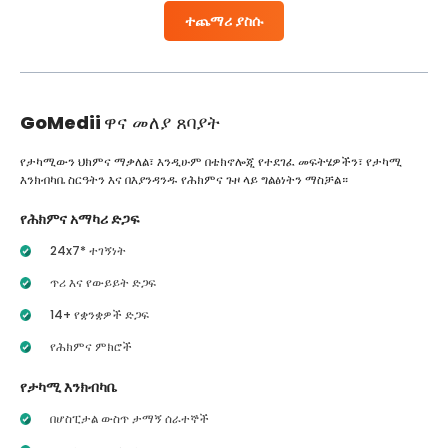
ተጨማሪ ያስሱ
GoMedii
ዋና መለያ ጸባያት
የታካሚውን ህክምና ማቃለል፣ እንዲሁም በቴክኖሎጂ የተደገፈ መፍትሄዎችን፣ የታካሚ
እንክብካቤ ስርዓትን እና በእያንዳንዱ የሕክምና ጉዞ ላይ ግልፅነትን ማስቻል።
የሕክምና አማካሪ ድጋፍ
24x7* ተገኝነት
ጥሪ እና የውይይት ድጋፍ
14+ የቋንቋዎች ድጋፍ
የሕክምና ምክሮች
የታካሚ እንክብካቤ
በሆስፒታል ውስጥ ታማኝ ሰራተኞች