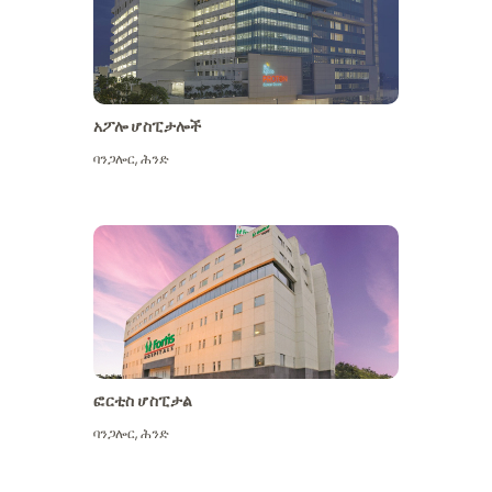
አፖሎ ሆስፒታሎች
ባንጋሎር
,
ሕንድ
ተጨማሪ ይመልከቱ
ፎርቲስ ሆስፒታል
ባንጋሎር
,
ሕንድ