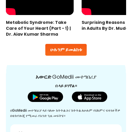
Metabolic Syndrome: Take
Surprising Reasons fo
Care of Your Heart (Part - 1) |
in Adults By Dr. Mudas
Dr. Ajay Kumar Sharma
ሁሉንም ይመልከቱ
አውርድ
GoMedii መተግበሪያ
በ ላይ ይገኛል።
በGoMedii መተግበሪያ ላይ ባለው ክትትል እና ክትትል ለሁሉም የህክምና ፍላጎቶችዎ
በቴክኖሎጂ የሚመራ የአንድ ጊዜ መፍትሄ።