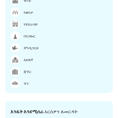
ቼናይ
ኮልካታ
ሃይደራባድ
ባንጋሎር
ቻንዲጋርህ
እድለኛ
ጃፑር
ፑን
እንዴት እንደሚሰራ
እርስዎን ለመርዳት