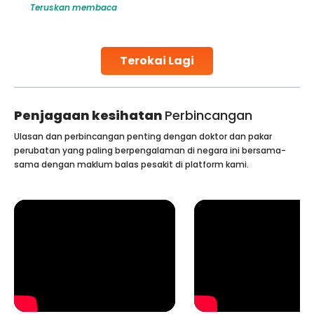
Teruskan membaca
make all the difference. India has some of the world’s
leading hospitals for bone marrow transplants.
Continue Reading
Terokai Lagi
Penjagaan kesihatan
Perbincangan
Ulasan dan perbincangan penting dengan doktor dan pakar
perubatan yang paling berpengalaman di negara ini bersama-
sama dengan maklum balas pesakit di platform kami.