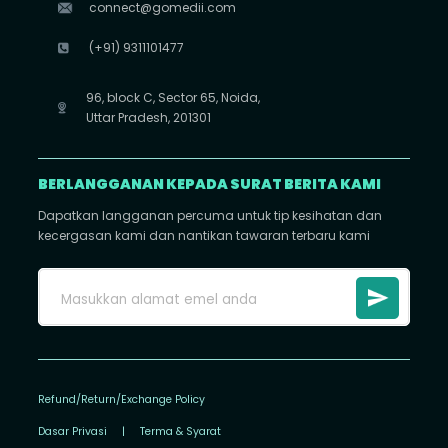
connect@gomedii.com
(+91) 9311101477
96, block C, Sector 65, Noida,
Uttar Pradesh, 201301
BERLANGGANAN KEPADA SURAT BERITA KAMI
Dapatkan langganan percuma untuk tip kesihatan dan
kecergasan kami dan nantikan tawaran terbaru kami
Refund/Return/Exchange Policy
Dasar Privasi
|
Terma & Syarat