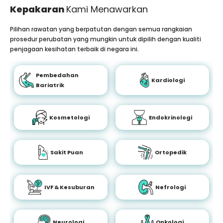
Kepakaran
Kami Menawarkan
Pilihan rawatan yang berpatutan dengan semua rangkaian
prosedur perubatan yang mungkin untuk dipilih dengan kualiti
penjagaan kesihatan terbaik di negara ini.
Pembedahan
Kardiologi
Bariatrik
Kosmetologi
Endokrinologi
Sakit Puan
Ortopedik
IVF & Kesuburan
Nefrologi
Neurologi
Onkologi