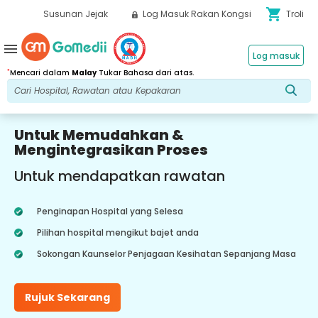
shopping_cart
Susunan Jejak
Log Masuk Rakan Kongsi
Troli
menu
Log masuk
*
Mencari dalam
Malay
Tukar Bahasa dari atas.
Untuk Memudahkan &
Mengintegrasikan Proses
Untuk mendapatkan rawatan
Penginapan Hospital yang Selesa
Pilihan hospital mengikut bajet anda
Sokongan Kaunselor Penjagaan Kesihatan Sepanjang Masa
Rujuk Sekarang