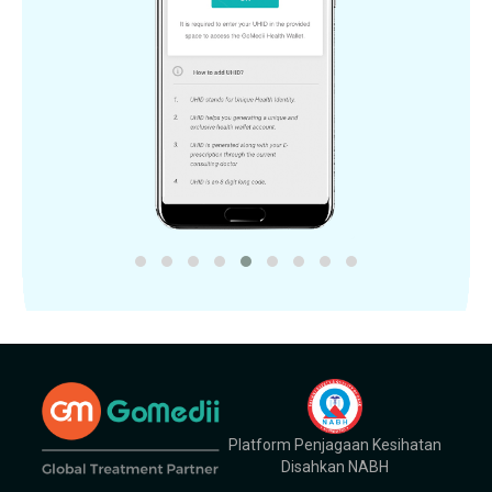
Platform Penjagaan Kesihatan
Disahkan NABH