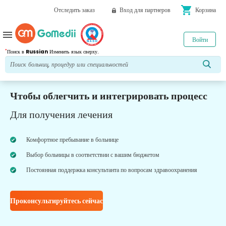
shopping_cart
Отследить заказ
Вход для партнеров
Корзина
menu
Войти
*
Поиск в
Russian
Изменить язык сверху.
Чтобы облегчить и интегрировать процесс
Для получения лечения
Комфортное пребывание в больнице
Выбор больницы в соответствии с вашим бюджетом
Постоянная поддержка консультанта по вопросам здравоохранения
Проконсультируйтесь сейчас