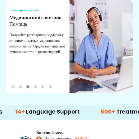
Наши преимущества
Н
Медицинский советник
О
Помощь
К
Получайте регулярную поддержку
О
от наших опытных медицинских
с
консультантов. Предоставление вам
п
лучших советов и рекомендаций.
в
о
4+
Language Support
500+
Treatment Opt
Колено
Замена
*
Пакет начинается с
$3500