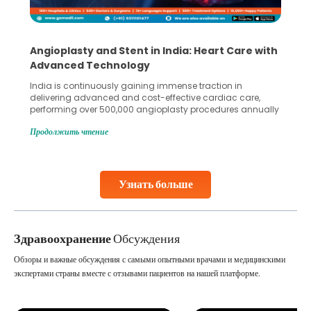
Angioplasty and Stent in India: Heart Care with
Advanced Technology
India is continuously gaining immense traction in
delivering advanced and cost-effective cardiac care,
performing over 500,000 angioplasty procedures annually
with a success rate exceeding 90%. Patients across the
Продолжить чтение
globe are searching for treatments like angioplasty and
stent placement in Indian hospitals, owing to the
combination of high-quality care and affordability.
Studies, such as one published
Узнать больше
Continue Reading
Здравоохранение
Обсуждения
Обзоры и важные обсуждения с самыми опытными врачами и медицинскими
экспертами страны вместе с отзывами пациентов на нашей платформе.