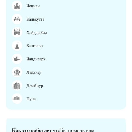
Ченнаи
Калькутта
Хайдарабад
Бангалор
Чандигарх
Лакхнау
Джайпур
Пуна
Как это работает
чтобы помочь вам