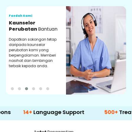
Faedah Kami
F
Kaunselor
V
Perubatan
Bantuan
P
Dapatkan sokongan tetap
P
daripada kaunselor
d
perubatan kami yang
p
berpengalaman. Memberi
m
nasihat dan bimbingan
m
terbaik kepada anda.
p
k
14+
Language Support
500+
Treatment O