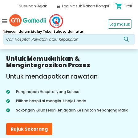
shopping_cart
Susunan Jejak
Log Masuk Rakan Kongsi
Troli
menu
Log masuk
*
Mencari dalam
Malay
Tukar Bahasa dari atas.
Untuk Memudahkan &
Mengintegrasikan Proses
Untuk mendapatkan rawatan
Penginapan Hospital yang Selesa
Pilihan hospital mengikut bajet anda
Sokongan Kaunselor Penjagaan Kesihatan Sepanjang Masa
Rujuk Sekarang