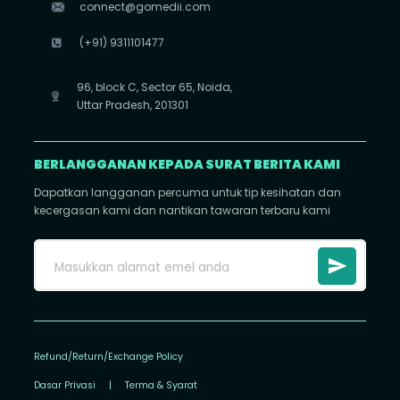
connect@gomedii.com
(+91) 9311101477
96, block C, Sector 65, Noida,
Uttar Pradesh, 201301
BERLANGGANAN KEPADA SURAT BERITA KAMI
Dapatkan langganan percuma untuk tip kesihatan dan
kecergasan kami dan nantikan tawaran terbaru kami
Refund/Return/Exchange Policy
Dasar Privasi
|
Terma & Syarat