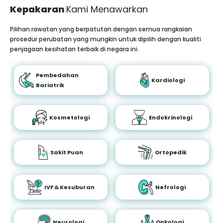
Kepakaran
Kami Menawarkan
Pilihan rawatan yang berpatutan dengan semua rangkaian
prosedur perubatan yang mungkin untuk dipilih dengan kualiti
penjagaan kesihatan terbaik di negara ini.
Pembedahan
Kardiologi
Bariatrik
Kosmetologi
Endokrinologi
Sakit Puan
Ortopedik
IVF & Kesuburan
Nefrologi
Neurologi
Onkologi