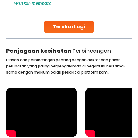
Teruskan membaca
globe are searching for treatments like angioplasty and
stent placement in Indian hospitals, owing to the
combination of high-quality care and affordability.
Studies, such as one published
Terokai Lagi
Continue Reading
Penjagaan kesihatan
Perbincangan
Ulasan dan perbincangan penting dengan doktor dan pakar
perubatan yang paling berpengalaman di negara ini bersama-
sama dengan maklum balas pesakit di platform kami.