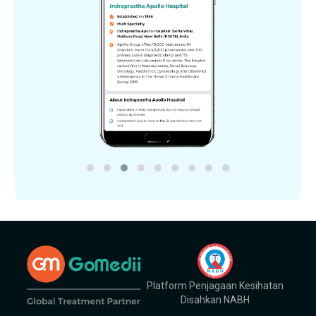
Platform Penjagaan Kesihatan
Disahkan NABH