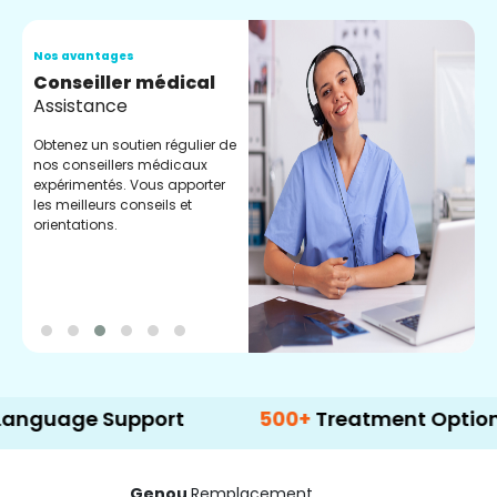
Nos avantages
N
Conseiller médical
V
Assistance
C
Obtenez un soutien régulier de
C
nos conseillers médicaux
n
expérimentés. Vous apporter
e
les meilleurs conseils et
t
orientations.
p
d
 Support
500+
Treatment Options
Genou
Remplacement