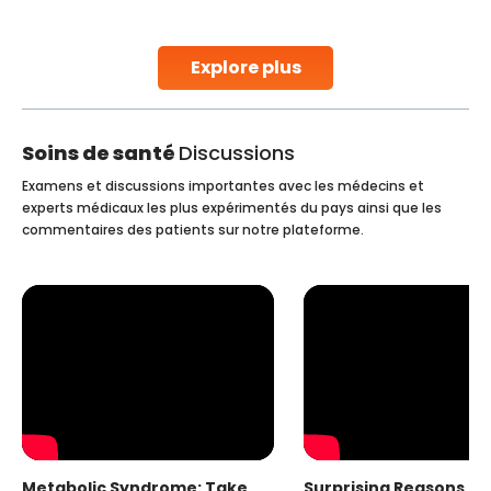
parenthood. Skilled technicians collect sperm using
specialized procedures to ensure optimal quality. Once
collected, they process the
Explore plus
Continue Reading
Soins de santé
Discussions
Examens et discussions importantes avec les médecins et
experts médicaux les plus expérimentés du pays ainsi que les
commentaires des patients sur notre plateforme.
Metabolic Syndrome: Take
Surprising Reasons fo