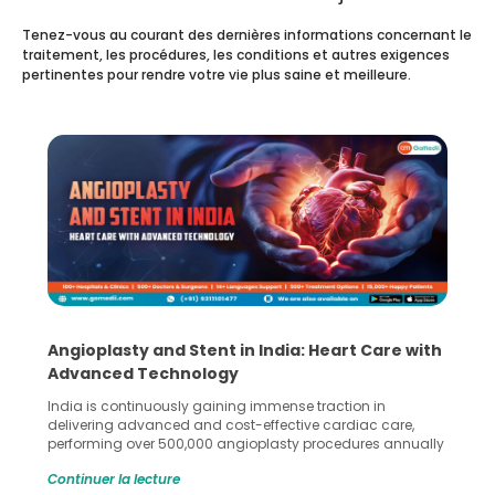
Tenez-vous au courant des dernières informations concernant le
traitement, les procédures, les conditions et autres exigences
pertinentes pour rendre votre vie plus saine et meilleure.
5 Essential Steps for Effective Human Sperm
Collection and Processing Methods
Human sperm collection and processing are critical steps
in advanced reproductive techniques like In Vitro
Fertilization (IVF) and intrauterine insemination (IUI). These
methods enable medical professionals to tackle fertility
Continuer la lecture
challenges and help couples achieve their dream of