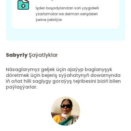
Işden boşadylandan soň yzygiderli
yzarlamalar we derman serişdeleri
ýerine ýetirilýär
Sabyrly
Şaýatlyklar
Näsaglarymyz geljek üçin ajaýyp baglanyşyk
döretmek üçin bejeriş syýahatynyň dowamynda
iň oňat hilli saglygy goraýyş tejribesini biziň bilen
paýlaşýarlar.