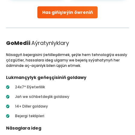
Has giňişleýin öwreniň
GoMedii
Aýratynlyklary
Näsagyň bejergisini ýeňilleşdirmek, şeýle hem tehnologiýa esasly
çözgütler, hassalara ideg ulgamy we bejeriş syýahatynyň her
ädiminde aç-açanlyk bilen üpjün etmek.
Lukmançylyk geňeşçisiniň goldawy
24x7* Elýeterlilik
Jaň we söhbetdeşlik goldawy
14+ Diller goldawy
Bejergi teklipleri
Näsaglara ideg