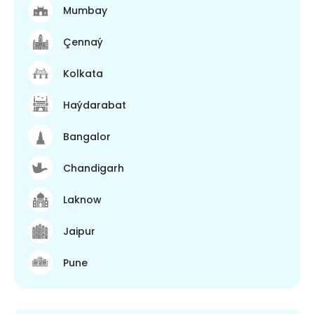
Mumbay
Çennaý
Kolkata
Haýdarabat
Bangalor
Chandigarh
Laknow
Jaipur
Pune