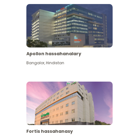
Apollon hassahanalary
Has giňişleýin gör
Bangalor
,
Hindistan
Fortis hassahanasy