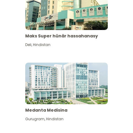
Maks Super hünär hassahanasy
Deli
,
Hindistan
Medanta Medisina
Gurugram
,
Hindistan