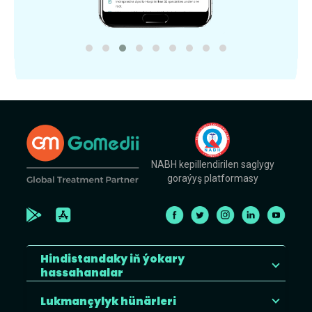
NABH kepillendirilen saglygy
goraýyş platformasy
Hindistandaky iň ýokary
hassahanalar
Lukmançylyk hünärleri