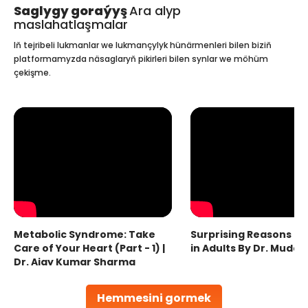
Saglygy goraýyş
Ara alyp
maslahatlaşmalar
Iň tejribeli lukmanlar we lukmançylyk hünärmenleri bilen biziň
platformamyzda näsaglaryň pikirleri bilen synlar we möhüm
çekişme.
Metabolic Syndrome: Take
Surprising Reasons fo
Care of Your Heart (Part - 1) |
in Adults By Dr. Mudas
Dr. Ajay Kumar Sharma
Hemmesini gormek