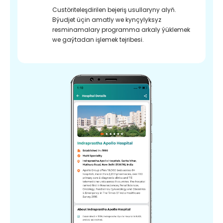
Custöriteleşdirilen bejeriş usullaryny alyň.
Býudjet üçin amatly we kynçylyksyz
resminamalary programma arkaly ýüklemek
we gaýtadan işlemek tejribesi.