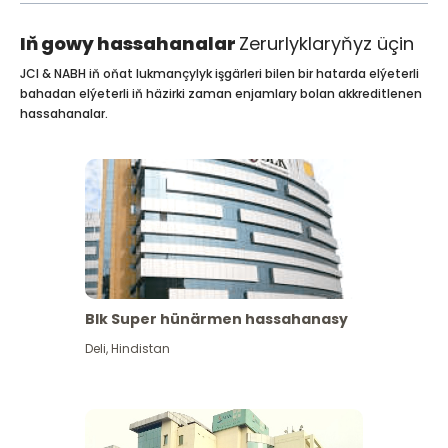
Iň gowy hassahanalar
Zerurlyklaryňyz üçin
JCI & NABH iň oňat lukmançylyk işgärleri bilen bir hatarda elýeterli
bahadan elýeterli iň häzirki zaman enjamlary bolan akkreditlenen
hassahanalar.
Blk Super hünärmen hassahanasy
Deli
,
Hindistan