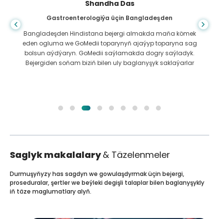
Shandha Das
Gastroenterologiýa üçin Bangladeşden
Bangladeşden Hindistana bejergi almakda maňa kömek
eden ogluma we GoMedii toparynyň ajaýyp toparyna sag
bolsun aýdýaryn. GoMedii saýlamakda dogry saýladyk.
Bejergiden soňam biziň bilen uly baglanyşyk saklaýarlar
Saglyk makalalary
& Täzelenmeler
Durmuşyňyzy has sagdyn we gowulaşdyrmak üçin bejergi,
proseduralar, şertler we beýleki degişli talaplar bilen baglanyşykly
iň täze maglumatlary alyň.