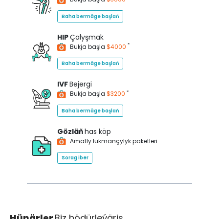
Baha bermäge başlaň
HIP
Çalyşmak
*
Bukja başla
$4000
Baha bermäge başlaň
IVF
Bejergi
*
Bukja başla
$3200
Baha bermäge başlaň
Gözläň
has köp
Amatly lukmançylyk paketleri
Sorag iber
Hünärler
Biz hödürleýäris