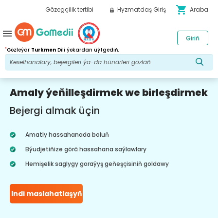
shopping_cart
Gözegçilik tertibi
Hyzmatdaş Giriş
Araba
menu
Giriň
*
Gözleýär
Turkmen
Dili ýokardan üýtgediň.
Amaly ýeňilleşdirmek we birleşdirmek
Bejergi almak üçin
Amatly hassahanada boluň
Býudjetiňize görä hassahana saýlawlary
Hemişelik saglygy goraýyş geňeşçisiniň goldawy
Indi maslahatlaşyň