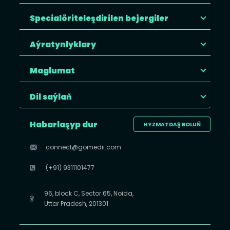
Specialöriteleşdirilen bejergiler
Aýratynlyklary
Maglumat
Dil saýlaň
Habarlaşyp dur
HYZMATDAŞ BOLUŇ
connect@gomedii.com
(+91) 9311101477
96, block C, Sector 65, Noida,
Uttar Pradesh, 201301