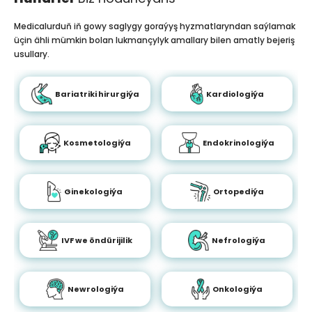
Medicalurduň iň gowy saglygy goraýyş hyzmatlaryndan saýlamak
üçin ähli mümkin bolan lukmançylyk amallary bilen amatly bejeriş
usullary.
Bariatriki hirurgiýa
Kardiologiýa
Kosmetologiýa
Endokrinologiýa
Ginekologiýa
Ortopediýa
IVF we öndürijilik
Nefrologiýa
Newrologiýa
Onkologiýa