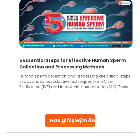
5 Essential Steps for Effective Human Sperm
Collection and Processing Methods
Human sperm collection and processing are critical steps
in advanced reproductive techniques like In Vitro
Fertilization (IVF) and intrauterine insemination (IUI). These
methods enable medical professionals to tackle fertility
challenges and help couples achieve their dream of
parenthood. Skilled technicians collect sperm using
specialized procedures to ensure optimal quality. Once
collected, they process the
Has giňişleýin öwreniň
Continue Reading