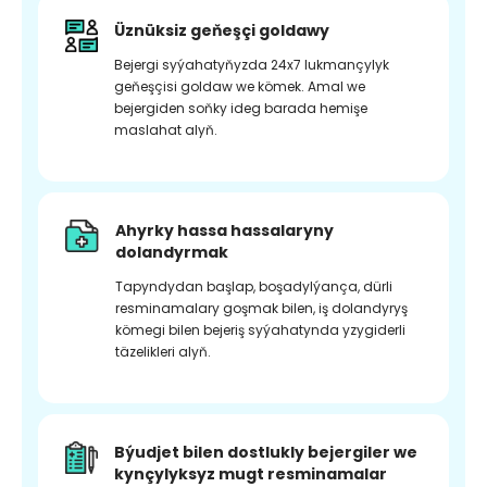
Üznüksiz geňeşçi goldawy
Bejergi syýahatyňyzda 24x7 lukmançylyk
geňeşçisi goldaw we kömek. Amal we
bejergiden soňky ideg barada hemişe
maslahat alyň.
Ahyrky hassa hassalaryny
dolandyrmak
Tapyndydan başlap, boşadylýança, dürli
resminamalary goşmak bilen, iş dolandyryş
kömegi bilen bejeriş syýahatynda yzygiderli
täzelikleri alyň.
Býudjet bilen dostlukly bejergiler we
kynçylyksyz mugt resminamalar