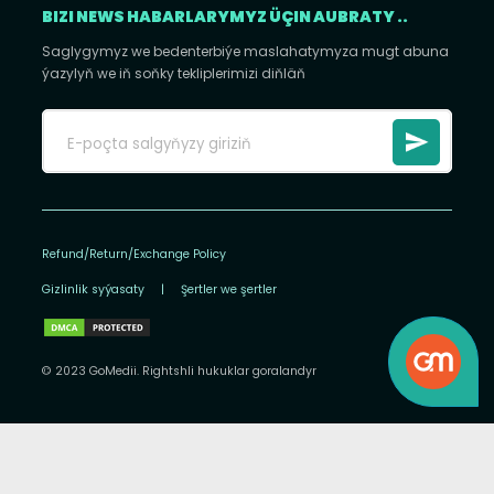
BIZI NEWS HABARLARYMYZ ÜÇIN AUBRATY ..
Saglygymyz we bedenterbiýe maslahatymyza mugt abuna
ýazylyň we iň soňky tekliplerimizi diňläň
Refund/Return/Exchange Policy
Gizlinlik syýasaty
|
Şertler we şertler
© 2023 GoMedii. Rightshli hukuklar goralandyr