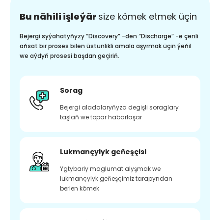
Bu nähili işleýär
size kömek etmek üçin
Bejergi syýahatyňyzy “Discovery” -den “Discharge” -e çenli
aňsat bir proses bilen üstünlikli amala aşyrmak üçin ýeňil
we aýdyň prosesi başdan geçiriň.
Sorag
Bejergi aladalaryňyza degişli soraglary
taşlaň we topar habarlaşar
Lukmançylyk geňeşçisi
Ygtybarly maglumat alyşmak we
lukmançylyk geňeşçimiz tarapyndan
berlen kömek