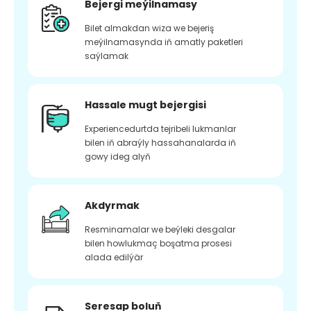
Bejergi meýilnamasy
Bilet almakdan wiza we bejeriş
meýilnamasynda iň amatly paketleri
saýlamak
Hassale mugt bejergisi
Experiencedurtda tejribeli lukmanlar
bilen iň abraýly hassahanalarda iň
gowy ideg alyň
Akdyrmak
Resminamalar we beýleki desgalar
bilen howlukmaç boşatma prosesi
alada edilýär
Seresap boluň