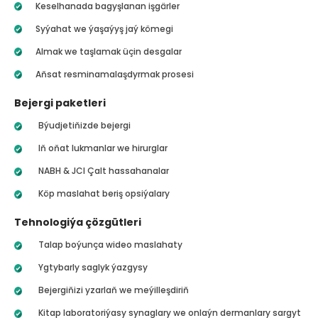
Keselhanada bagyşlanan işgärler
Syýahat we ýaşaýyş jaý kömegi
Almak we taşlamak üçin desgalar
Aňsat resminamalaşdyrmak prosesi
Bejergi paketleri
Býudjetiňizde bejergi
Iň oňat lukmanlar we hirurglar
NABH & JCI Çalt hassahanalar
Köp maslahat beriş opsiýalary
Tehnologiýa çözgütleri
Talap boýunça wideo maslahaty
Ygtybarly saglyk ýazgysy
Bejergiňizi yzarlaň we meýilleşdiriň
Kitap laboratoriýasy synaglary we onlaýn dermanlary sargyt