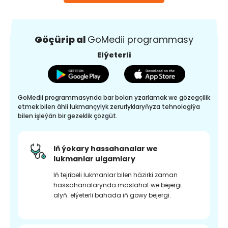
Göçürip al
GoMedii programmasy
Elýeterli
GoMedii programmasynda bar bolan yzarlamak we gözegçilik
etmek bilen ähli lukmançylyk zerurlyklaryňyza tehnologiýa
bilen işleýän bir gezeklik çözgüt.
Iň ýokary hassahanalar we
lukmanlar ulgamlary
Iň tejribeli lukmanlar bilen häzirki zaman
hassahanalarynda maslahat we bejergi
alyň. elýeterli bahada iň gowy bejergi.