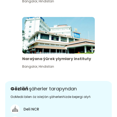
Bangalor
,
Hindistan
Naraýana ýürek ylymlary instituty
Bangalor
,
Hindistan
Gözläň
şäherler tarapyndan
GoMedii bilen öz isleýän şäherleriňizde bejergi alyň
Deli NCR