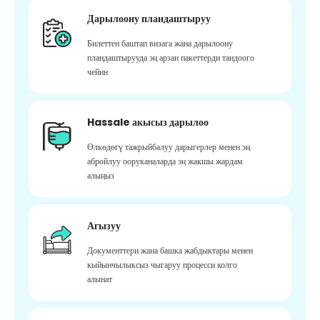
Дарылоону пландаштыруу
Билеттен баштап визага жана дарылоону
пландаштырууда эң арзан пакеттерди тандоого
чейин
Hassale акысыз дарылоо
Өлкөдөгү тажрыйбалуу дарыгерлер менен эң
абройлуу ооруканаларда эң жакшы жардам
алыңыз
Агызуу
Документтери жана башка жабдыктары менен
кыйынчылыксыз чыгаруу процесси колго
алынат