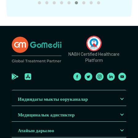
NABH Certified Healthcare
Platform
Индиядагы мыкты ооруканалар
Медициналык адистиктер
Атайын дарылоо