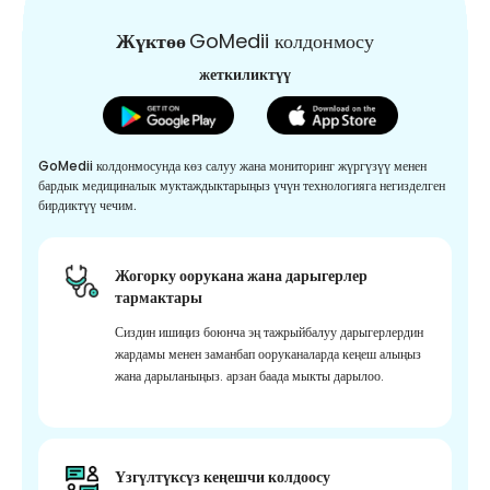
Жүктөө
GoMedii колдонмосу
жеткиликтүү
GoMedii колдонмосунда көз салуу жана мониторинг жүргүзүү менен
бардык медициналык муктаждыктарыңыз үчүн технологияга негизделген
бирдиктүү чечим.
Жогорку оорукана жана дарыгерлер
тармактары
Сиздин ишиңиз боюнча эң тажрыйбалуу дарыгерлердин
жардамы менен заманбап ооруканаларда кеңеш алыңыз
жана дарыланыңыз. арзан баада мыкты дарылоо.
Үзгүлтүксүз кеңешчи колдоосу