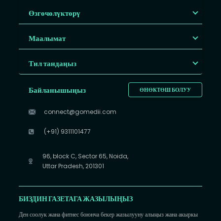
Өзгөчөлүктөрү
Маалымат
Тил тандаңыз
Байланышыңыз
ӨНӨКТӨШ БОЛУУ
connect@gomedii.com
(+91) 9311101477
96, block C, Sector 65, Noida,
Uttar Pradesh, 201301
БИЗДИН ГАЗЕТАГА ЖАЗЫЛЫҢЫЗ
Ден соолук жана фитнес боюнча бекер жазылууну алыңыз жана акыркы