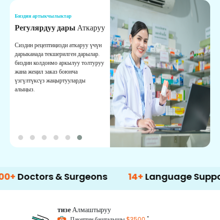
Биздин артыкчылыктар
Б
Регулярдуу дары
Аткаруу
С
Сиздин рецептиңизди аткаруу үчүн
Ы
дарыканада текшерилген дарылар.
ж
биздин колдонмо аркылуу толтуруу
м
жана жеңил заказ боюнча
с
үзгүлтүксүз жаңыртууларды
алыңыз.
tors & Surgeons
14+
Language Support
тизе
Алмаштыруу
*
Пакеттин башталышы
$3500