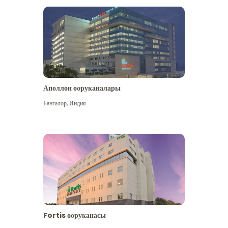
Аполлон ооруканалары
Көбүрөөк көрүү
Бангалор
,
Индия
Fortis ооруканасы