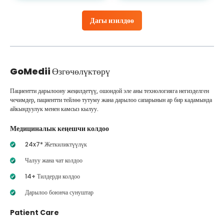
Дагы изилдөө
GoMedii
Өзгөчөлүктөрү
Пациентти дарылоону жеңилдетүү, ошондой эле аны технологияга негизделген
чечимдер, пациентти тейлөө тутуму жана дарылоо сапарынын ар бир кадамында
айкындуулук менен камсыз кылуу.
Медициналык кеңешчи колдоо
24x7* Жеткиликтүүлүк
Чалуу жана чат колдоо
14+ Тилдерди колдоо
Дарылоо боюнча сунуштар
Patient Care