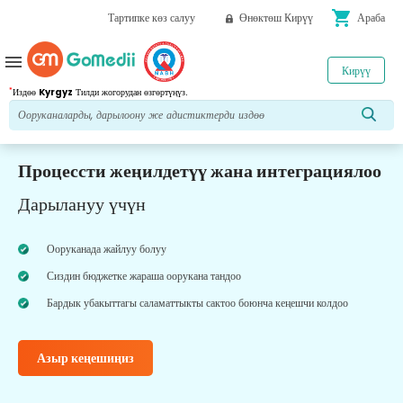
shopping_cart
Тартипке көз салуу
Өнөктөш Кирүү
Араба
menu
Кирүү
*
Издөө
Kyrgyz
Тилди жогорудан өзгөртүңүз.
Процессти жеңилдетүү жана интеграциялоо
Дарылануу үчүн
Ооруканада жайлуу болуу
Сиздин бюджетке жараша оорукана тандоо
Бардык убакыттагы саламаттыкты сактоо боюнча кеңешчи колдоо
Азыр кеңешиңиз