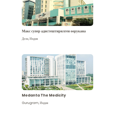
Макс супер адистештирилген оорукана
Дели
,
Индия
Medanta The Medicity
Gurugram
,
Индия