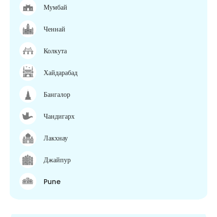
Мумбай
Ченнай
Колкута
Хайдарабад
Бангалор
Чандигарх
Лакхнау
Джайпур
Pune