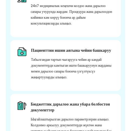
24x7 медициналык кеңешчи колдоо жана дарылоо
сапары учурунда жардам. Процедура жана дарылоодон
кийинки кам көрүү боюнча ар дайым
консультацияларды алыңыз.
Пациенттин ишин аягына чейин башкаруу
Табылгандан тартып чыгарууга чейин ар кандай
документтерди камтыган ишти башкаруунун жардамы
менен дарылоо сапары боюнча үзгүлтүксүз
жаңыртууларды алыңыз.
Бюджеттик дарылоо жана убара болбостон
документтер
Ыңгайлаштырылган дарылоо параметрлерин алыңыз.
Колдонмо аркылуу документтерди жүктөө жана
иштетүү кыйынчылыксыз бюджетке ылайыкталган баа