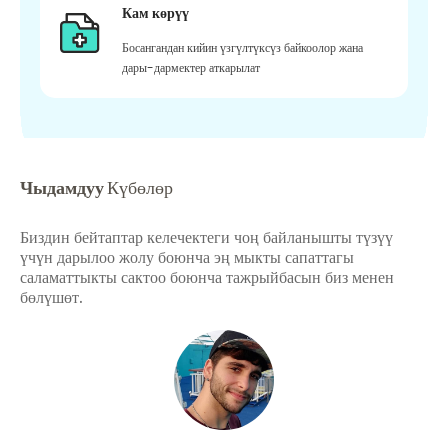
Кам көрүү
Босангандан кийин үзгүлтүксүз байкоолор жана
дары-дармектер аткарылат
Чыдамдуу
Күбөлөр
Биздин бейтаптар келечектеги чоң байланышты түзүү
үчүн дарылоо жолу боюнча эң мыкты сапаттагы
саламаттыкты сактоо боюнча тажрыйбасын биз менен
бөлүшөт.