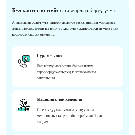
Бул кантип иштейт
сага жардам берүү үчүн
Ачылыштан бошотууга чейинки дарылоо саякатыңызды жылмакай
жеңил процесс менен ийгиликтүү кылуунун жеңилдетилген жана ачык
процессин баштан өткөрүңүз.
Сурамжылоо
Дарылануу маселесине байланыштуу
суроолорду калтырыңыз жана команда
байланышат
Медициналык кеңешчи
Ишенимдүү маалымат алмашуу жана
медициналык кеңешчибиз тарабынан бирден
жардам