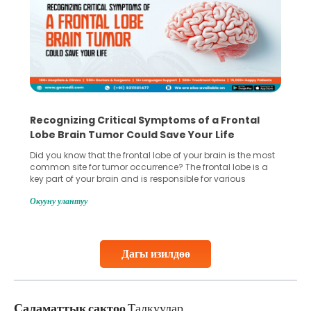
Recognizing Critical Symptoms of a Frontal
Lobe Brain Tumor Could Save Your Life
Did you know that the frontal lobe of your brain is the most
common site for tumor occurrence? The frontal lobe is a
key part of your brain and is responsible for various
important functions in your body. Any sort of damage or
Окууну улантуу
harm to it can lead to serious complications. However, with
early diagnosis
Continue Reading
Дагы изилдөө
Саламаттык сактоо
Талкуулар