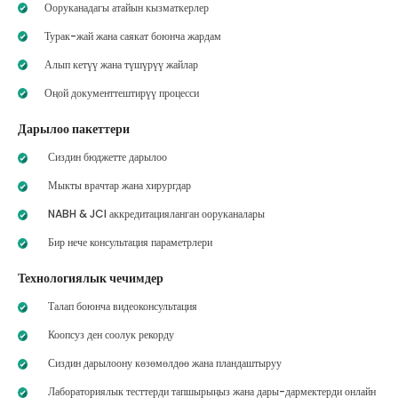
Ооруканадагы атайын кызматкерлер
Турак-жай жана саякат боюнча жардам
Алып кетүү жана түшүрүү жайлар
Оңой документтештирүү процесси
Дарылоо пакеттери
Сиздин бюджетте дарылоо
Мыкты врачтар жана хирургдар
NABH & JCI аккредитацияланган ооруканалары
Бир нече консультация параметрлери
Технологиялык чечимдер
Талап боюнча видеоконсультация
Коопсуз ден соолук рекорду
Сиздин дарылоону көзөмөлдөө жана пландаштыруу
Лабораториялык тесттерди тапшырыңыз жана дары-дармектерди онлайн