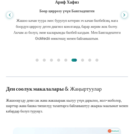
Ариф Хафиз
Боор циррозу үчүн Бангладештен
Жашоо качан туура эмес бурулуп кетерин эч качан билбейсиң, мага
боордун циррозу деген диагноз коюлганда, барар жерим жок болчу.
Акчам аз болуп, эмне кыларымды билбей калдым. Мен Бангладештеги
GoMedii өнөктөшү менен байланыштым.
Ден соолук макалалары
& Жаңыртуулар
Жашооңузду дени сак жана жакшыраак кылуу үчүн дарылоо, жол-жоболор,
шарттар жана башка тиешелүү талаптарга байланыштуу акыркы маалымат менен
кабардар болуп туруңуз.