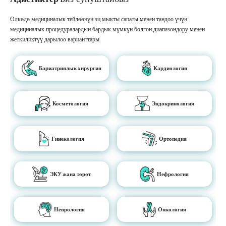
Өлкөдө медициналык тейлөөнүн эң мыкты сапаты менен тандоо үчүн
медициналык процедуралардын бардык мүмкүн болгон диапазондору менен
жеткиликтүү дарылоо варианттары.
Бариатриялык хирургия
Кардиология
Косметология
Эндокринология
Гинекология
Ортопедия
ЭКУ жана төрөт
Нефрология
Неврология
Онкология