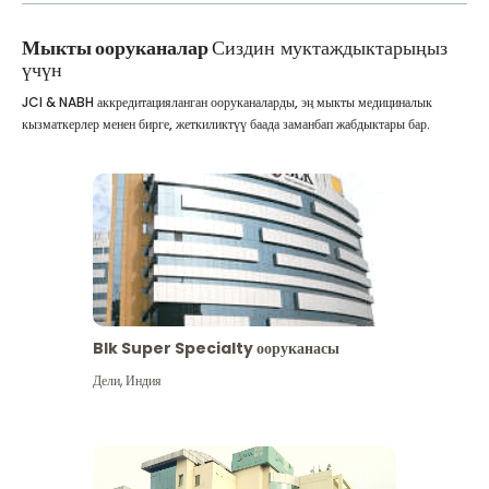
Мыкты ооруканалар
Сиздин муктаждыктарыңыз
үчүн
JCI & NABH аккредитацияланган ооруканаларды, эң мыкты медициналык
кызматкерлер менен бирге, жеткиликтүү баада заманбап жабдыктары бар.
Blk Super Specialty ооруканасы
Дели
,
Индия