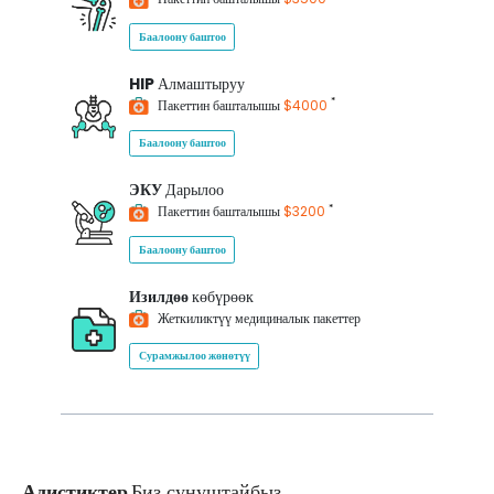
Баалоону баштоо
HIP
Алмаштыруу
*
Пакеттин башталышы
$4000
Баалоону баштоо
ЭКУ
Дарылоо
*
Пакеттин башталышы
$3200
Баалоону баштоо
Изилдөө
көбүрөөк
Жеткиликтүү медициналык пакеттер
Сурамжылоо жөнөтүү
Адистиктер
Биз сунуштайбыз