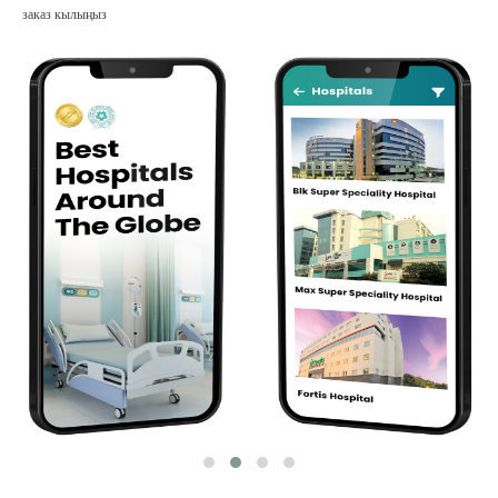
заказ кылыңыз