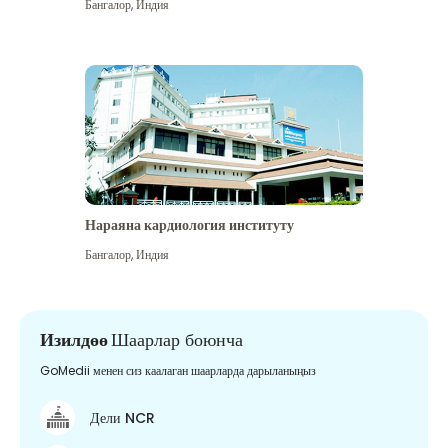
Бангалор
,
Индия
Нараяна кардиология институту
Бангалор
,
Индия
Изилдөө
Шаарлар боюнча
GoMedii менен сиз каалаган шаарларда дарыланыңыз
Дели NCR