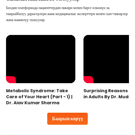
Биздин платформада пациенттердин пикири менен бирге өлкөнүн эң
тажрыйбалуу дарыгерлери жана медициналык эксперттери менен сын-пикирлер
жана маанилүү талкуулар.
Metabolic Syndrome: Take
Surprising Reasons fo
Care of Your Heart (Part - 1) |
in Adults By Dr. Mudas
Dr. Ajay Kumar Sharma
Баарын көрүү