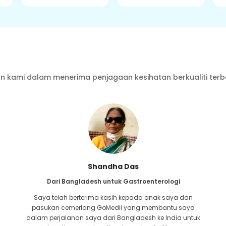
 kami dalam menerima penjagaan kesihatan berkualiti terb
Furkanul Islam
Dari Bangladesh untuk Pemindahan Buah Pinggang
Saya telah memberikan semua harapan bahawa saya
akan dapat menerima apa-apa jenis rawatan untuk
masalah buah pinggang saya. Ia hanya selepas saya