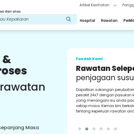
Artikel Kesihatan
Pangg
a dari atas.
Hospital
Rawatan
Perkh
 &
Faedah Kami
roses
Kaunselor
Perubatan
Ban
 rawatan
Dapatkan sokongan tetap dar
kaunselor perubatan kami yan
berpengalaman. Memberi nasi
bimbingan terbaik kepada and
 Sepanjang Masa