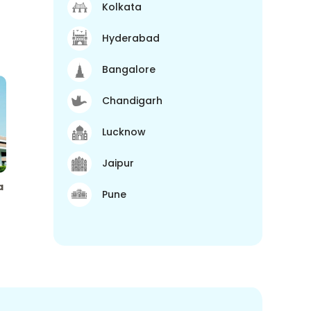
Kolkata
Hyderabad
Bangalore
Chandigarh
Lucknow
Jaipur
a
Pune