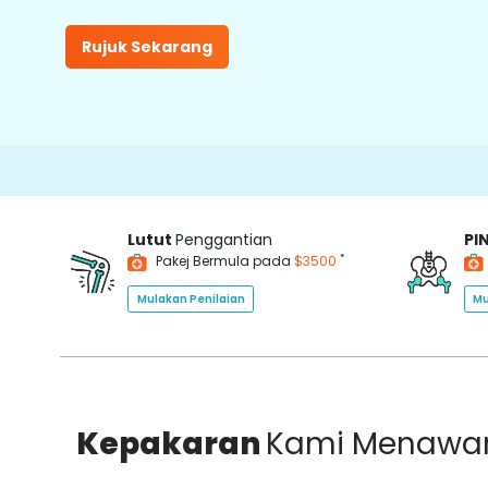
Rujuk Sekarang
Lutut
Penggantian
PI
*
Pakej Bermula pada
$3500
Mulakan Penilaian
Mu
Kepakaran
Kami Menawa