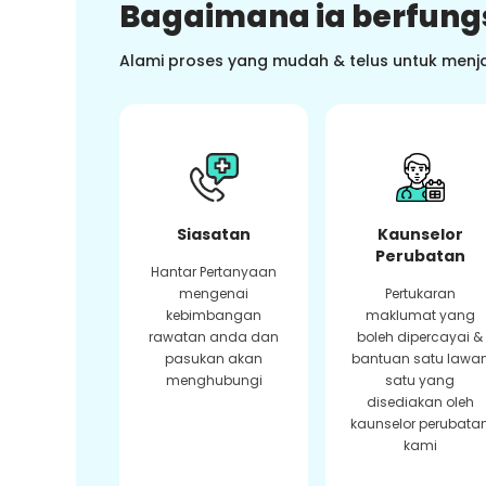
Bagaimana ia berfung
Alami proses yang mudah & telus untuk menj
Siasatan
Kaunselor
Perubatan
Hantar Pertanyaan
mengenai
Pertukaran
kebimbangan
maklumat yang
rawatan anda dan
boleh dipercayai &
pasukan akan
bantuan satu lawa
menghubungi
satu yang
disediakan oleh
kaunselor perubata
kami