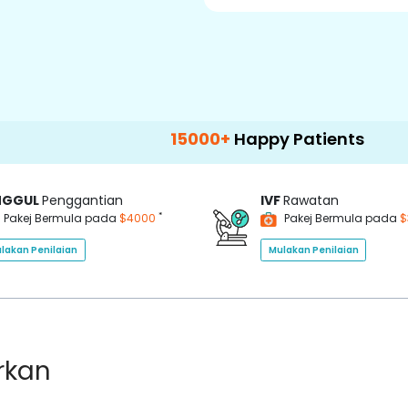
15000+
Happy Patients
100+
Hospit
NGGUL
Penggantian
IVF
Rawatan
*
Pakej Bermula pada
$4000
Pakej Bermula pada
$
lakan Penilaian
Mulakan Penilaian
rkan