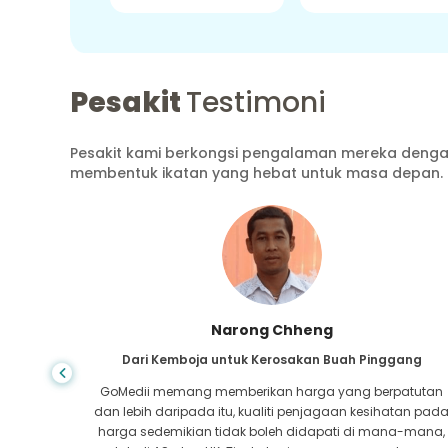
Pesakit
Testimoni
Pesakit kami berkongsi pengalaman mereka dengan
membentuk ikatan yang hebat untuk masa depan.
Shandha Das
ang
Dari Bangladesh untuk Gastroenterologi
atutan
Saya telah berterima kasih kepada anak saya dan
tan pada
pasukan cemerlang GoMedii yang membantu saya
a-mana,
dalam perjalanan saya dari Bangladesh ke India untuk