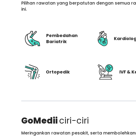
Pilihan rawatan yang berpatutan dengan semua ran
ini.
Pembedahan
Kardiolog
Bariatrik
Ortopedik
IVF & 
GoMedii
ciri-ciri
Meringankan rawatan pesakit, serta membolehkann