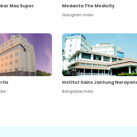
akar Max Super
Medanta The Medicity
Gurugram
,
India
rtis
Institut Sains Jantung Narayan
dia
Bangalore
,
India