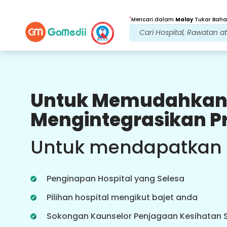
*
Mencari dalam
Malay
Tukar Bahas
Untuk Memudahkan
Faedah Kami
Mengintegrasikan P
Rawatan Selepas
penjagaan susulan
Untuk mendapatkan
Dapatkan sokongan perubatan dan
pesakit 24x7 dengan pasukan kami
yang menangani isu anda pada
Penginapan Hospital yang Selesa
setiap masa. Kemas kini berkala
tentang keperluan rawatan anda.
Pilihan hospital mengikut bajet anda
Sokongan Kaunselor Penjagaan Kesihatan