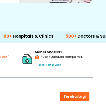
als & Clinics
500+
Doctors & Surgeons
1
Meneroka
lebih
*
3200
Pakej Perubatan Mampu Milik
Hantar Pertanyaan
Terokai Lagi