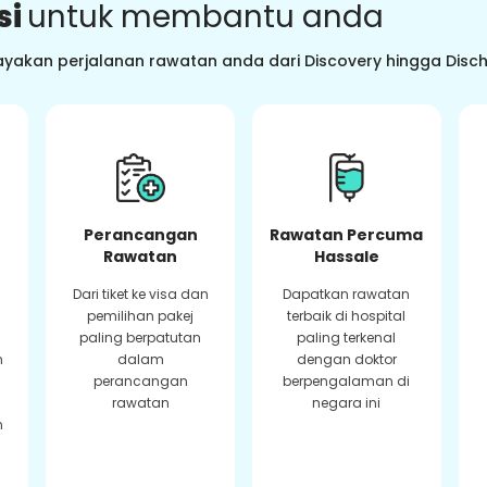
si
untuk membantu anda
ayakan perjalanan rawatan anda dari Discovery hingga Dis
Perancangan
Rawatan Percuma
Rawatan
Hassale
Dari tiket ke visa dan
Dapatkan rawatan
pemilihan pakej
terbaik di hospital
paling berpatutan
paling terkenal
n
dalam
dengan doktor
perancangan
berpengalaman di
rawatan
negara ini
n