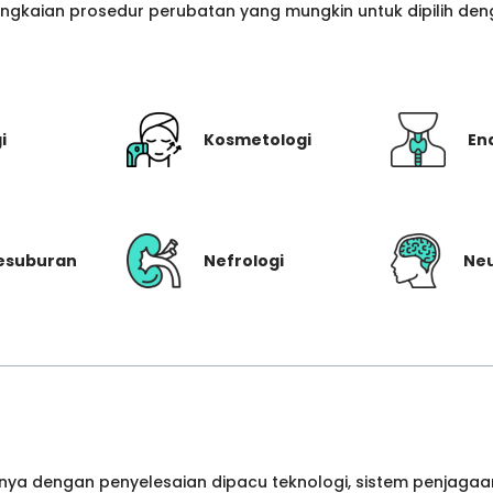
gkaian prosedur perubatan yang mungkin untuk dipilih denga
i
Kosmetologi
En
Kesuburan
Nefrologi
Neu
ya dengan penyelesaian dipacu teknologi, sistem penjagaan