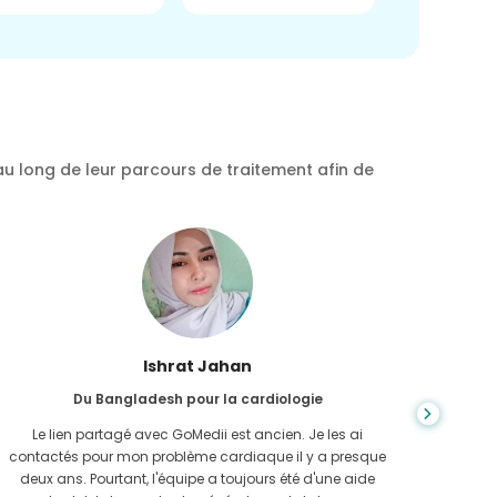
au long de leur parcours de traitement afin de
Ishrat Jahan
Du Bangladesh pour la cardiologie
Le lien partagé avec GoMedii est ancien. Je les ai
En expl
contactés pour mon problème cardiaque il y a presque
j'ava
deux ans. Pourtant, l'équipe a toujours été d'une aide
GoMedi