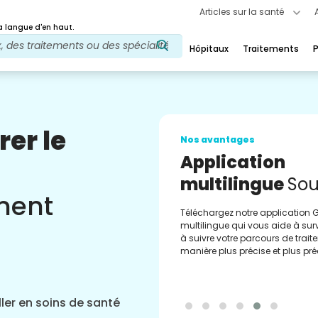
Articles sur la santé
 langue d'en haut.
Hôpitaux
Traitements
P
rer le
Nos avantages
Médecine régul
Accomplisseme
ement
Médicaments vérifiés par la p
pour l'exécution de votre ordon
obtenez des mises à jour réguliè
le reclassement et commande
facilement via notre application
ler en soins de santé