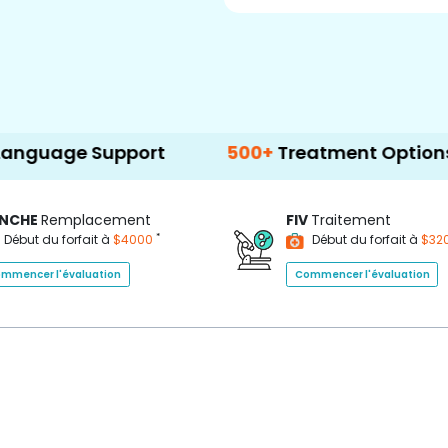
Support
500+
Treatment Options
NCHE
Remplacement
FIV
Traitement
*
Début du forfait à
$4000
Début du forfait à
$32
mmencer l'évaluation
Commencer l'évaluation