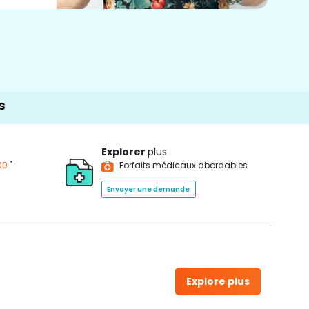
Explorer
plus
*
00
Forfaits médicaux abordables
Envoyer une demande
Explore plus