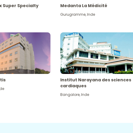
x Super Specialty
Medanta La Médicité
Gurugramme
,
Inde
tis
Institut Narayana des sciences
cardiaques
nde
Bangalore
,
Inde