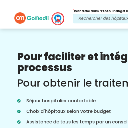
*
Recherche dans
French
Changer la
Pour faciliter et intég
Nos avantages
processus
Application
multilingue
Soutien
Pour obtenir le trait
Téléchargez notre application GoMedii
multilingue qui vous aide à surveiller et
à suivre votre parcours de traitement de
Séjour hospitalier confortable
manière plus précise et plus précise.
Choix d'hôpitaux selon votre budget
Assistance de tous les temps par un conseil