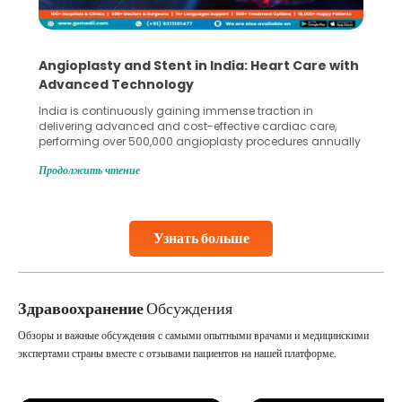
Angioplasty and Stent in India: Heart Care with
Advanced Technology
India is continuously gaining immense traction in
delivering advanced and cost-effective cardiac care,
performing over 500,000 angioplasty procedures annually
with a success rate exceeding 90%. Patients across the
Продолжить чтение
globe are searching for treatments like angioplasty and
stent placement in Indian hospitals, owing to the
combination of high-quality care and affordability.
Studies, such as one published
Узнать больше
Continue Reading
Здравоохранение
Обсуждения
Обзоры и важные обсуждения с самыми опытными врачами и медицинскими
экспертами страны вместе с отзывами пациентов на нашей платформе.