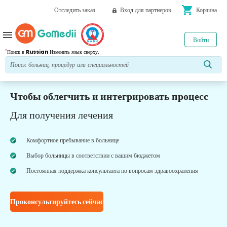
shopping_cart
Отследить заказ
Вход для партнеров
Корзина
menu
Войти
*
Поиск в
Russian
Изменить язык сверху.
Чтобы облегчить и интегрировать процесс
Для получения лечения
Комфортное пребывание в больнице
Выбор больницы в соответствии с вашим бюджетом
Постоянная поддержка консультанта по вопросам здравоохранения
Проконсультируйтесь сейчас