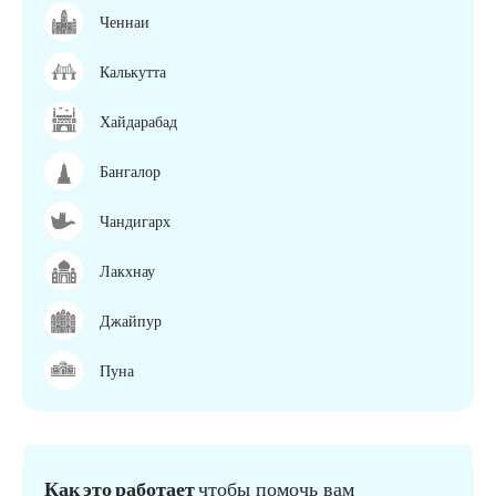
Ченнаи
Калькутта
Хайдарабад
Бангалор
Чандигарх
Лакхнау
Джайпур
Пуна
Как это работает
чтобы помочь вам