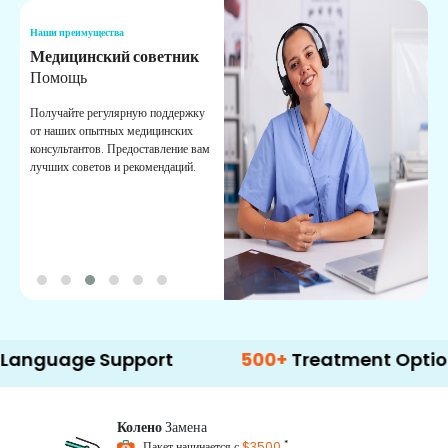
Наши преимущества
Н
Медицинский советник
О
Помощь
К
Получайте регулярную поддержку
О
от наших опытных медицинских
с
консультантов. Предоставление вам
п
лучших советов и рекомендаций.
в
о
ge Support
500+
Treatment Options
Колено
Замена
*
Пакет начинается с
$3500