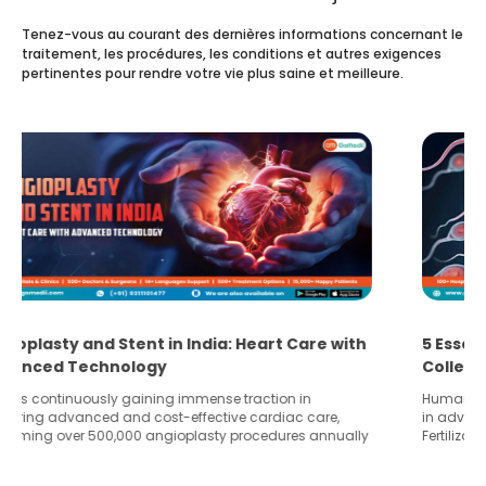
Tenez-vous au courant des dernières informations concernant le
traitement, les procédures, les conditions et autres exigences
pertinentes pour rendre votre vie plus saine et meilleure.
5 Essential Steps for Effective Human Sperm
Collection and Processing Methods
Human sperm collection and processing are critical steps
in advanced reproductive techniques like In Vitro
Fertilization (IVF) and intrauterine insemination (IUI). These
methods enable medical professionals to tackle fertility
challenges and help couples achieve their dream of