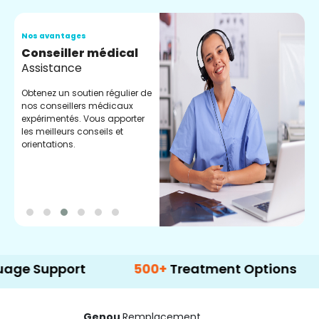
Nos avantages
N
Conseiller médical
V
Assistance
C
Obtenez un soutien régulier de
C
nos conseillers médicaux
n
expérimentés. Vous apporter
e
les meilleurs conseils et
t
orientations.
p
d
pport
500+
Treatment Options
Genou
Remplacement