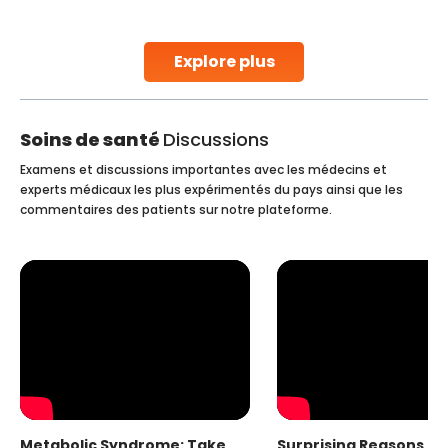
parenthood. Skilled technicians collect sperm using
specialized procedures to ensure optimal quality. Once
collected, they process the
Explore plus
Continue Reading
Soins de santé
Discussions
Examens et discussions importantes avec les médecins et
experts médicaux les plus expérimentés du pays ainsi que les
commentaires des patients sur notre plateforme.
Metabolic Syndrome: Take
Surprising Reasons fo